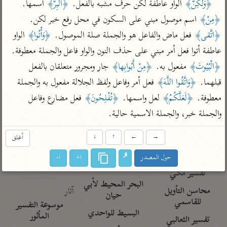
تفسير الآلوسي
﴿وَلكِنَّ﴾
 الواو عاطفة لكن حرف مشبه بالفعل. 
﴿الْبِرُّ﴾
 اسمها. 
جمع الأقوال
تفسير ابن عثيمين
﴿مِنْ﴾
 اسم موصول مبني على السكون في محل رفع خبر لكن. 
تفسير ابن الجوزي
تفسير الرازي
﴿اتَّقى﴾
 فعل ماض والفاعل هو والجملة صلة الموصول. 
﴿وَأْتُوا﴾
 الواو 
تفسير الماوردي
عاطفة أتوا فعل أمر مبني على حذف النون والواو فاعل والجملة معطوفة. 
مركَّزة العبارة
أخرى
﴿الْبُيُوتَ﴾
 مفعول به. 
﴿مِنْ أَبْوابِها﴾
 جار ومجرور متعلقان بالفعل 
تفسير الجلالين
أضواء البيان
منتقاة
قبلهما. 
﴿وَاتَّقُوا اللَّهَ﴾
 فعل أمر وفاعل ولفظ الجلالة مفعول به والجملة 
جامع البيان للإيجي
تفسير ابن القيم
نظم الدرر للبقاعي
معطوفة. 
﴿لَعَلَّكُمْ﴾
 لعل واسمها. 
﴿تُفْلِحُونَ﴾
 فعل مضارع وفاعل 
تفسير البيضاوي
تفسير ابن تيمية
والجملة خبر، والجملة الاسمية حالية.
تفسير النسفي
لغة وبلاغة
الوجيز للواحدي
التحرير والتنوير
→
←
↑
↓
أغلق
عامّة
تفسير ابن أبي زمنين
تفسير السمعاني
المحرر الوجيز لابن
حول المصدر
ا+
ا-
عطية
تفسير مكّي
البحر المحيط لأبي
آثار
محاسن التأويل
حيان
للقاسمي
موسوعة التفسير
البسيط للواحدي
المأثور
تفسير الثعالبي