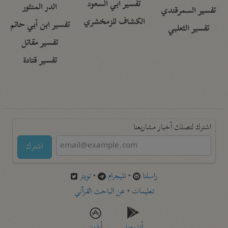
تفسير أبي السعود
الدر المنثور
تفسير السمرقندي
الكشاف للزمخشري
تفسير ابن أبي حاتم
تفسير الثعلبي
تفسير مقاتل
تفسير قتادة
اشترك لتصلك أخبار مشاريعنا
اشترك
راسلنا
•
تليجرام
•
تويتر
تعليمات
•
عن الباحث القرآني
أندرويد
أيفون