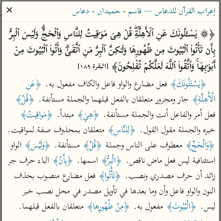
ساهم معنا في نشر القرآن والعلم الشرعي
✕
إعراب القرآن للدعاس — قاسم - حميدان - دعاس
الباحث القرآني
﴿۞ یَسۡـَٔلُونَكَ عَنِ ٱلۡأَهِلَّةِۖ قُلۡ هِیَ مَوَ ٰ⁠قِیتُ لِلنَّاسِ وَٱلۡحَجِّۗ وَلَیۡسَ ٱلۡبِرُّ 
بِأَن تَأۡتُوا۟ ٱلۡبُیُوتَ مِن ظُهُورِهَا وَلَـٰكِنَّ ٱلۡبِرَّ مَنِ ٱتَّقَىٰۗ وَأۡتُوا۟ ٱلۡبُیُوتَ مِنۡ 
بحث
تفسير
علوم
مصاحف
معاجم
أَبۡوَ ٰ⁠بِهَاۚ وَٱتَّقُوا۟ ٱللَّهَ لَعَلَّكُمۡ تُفۡلِحُونَ﴾ 
[البقرة ١٨٩]
﴿يَسْئَلُونَكَ﴾
 فعل مضارع والواو فاعل والكاف مفعول به. 
﴿عَنِ 
الْأَهِلَّةِ﴾
 جار ومجرور متعلقان بالفعل قبلهما والجملة مستأنفة. 
﴿قُلْ﴾
Type 2 or more characters for results.
فعل أمر والفاعل أنت والجملة مستأنفة. 
﴿هِيَ﴾
 مبتدأ. 
﴿مَواقِيتُ﴾
Type 1 or more
أمّهات
عامّة
معاصرة
خبره والجملة مقول القول. 
﴿لِلنَّاسِ﴾
 متعلقان بمحذوف صفة لمواقيت. 
characters for results.
تفسير الطبري
فتح البيان للقنوجي
الميسر
﴿وَالْحَجِّ﴾
 معطوف على الناس وجملة 
﴿قُلْ﴾
 مستأنفة. 
﴿وَلَيْسَ﴾
 الواو 
تفسير ابن كثير
فتح القدير للشوكاني
المختصر في
استئنافية ليس فعل ماض ناقص. 
﴿الْبِرُّ﴾
 اسمها. 
﴿بِأَنْ﴾
 الباء حرف جر 
التفسير
تفسير القرطبي
تفسير ابن جزي
زائد أن حرف مصدري ونصب. 
﴿تَأْتُوا﴾
 فعل مضارع منصوب بحذف 
تفسير السعدي
النون والواو فاعل وأن وما بعدها في تأويل مصدر في محل نصب خبر 
تفسير البغوي
أيسر التفاسير
ليس. 
﴿الْبُيُوتَ﴾
 مفعول به. 
﴿مِنْ ظُهُورِها﴾
 متعلقان بالفعل قبلهما.
موسوعات
القرآن – تدبر وعمل