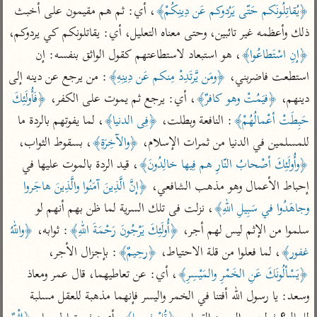
تفسير أبي السعود
الدر المنثور
﴿يُقاتِلُونَكم حَتّى يَرُدوكم عَن دِينِكُمْ﴾
، أي: ثم هم مقيمون على أخبث 
تفسير السمرقندي
الكشاف للزمخشري
ذلك وأعظمه غير تائبين، وحتى معناه التعليل، أي: يقاتلونكم كي يردوكم، 
تفسير ابن أبي حاتم
تفسير الثعلبي
﴿إنِ اسْتَطاعُوا﴾
، هو استبعاد لاستطاعتهم كقول الواثق بنفسه: إن 
تفسير مقاتل
استطعت فاضربني، 
﴿ومَن يَّرتَدِدْ مِنكم عَن دِينِهِ﴾
: من يرجع عن دينه إلى 
تفسير قتادة
دينهم، 
﴿فيَمُتْ وهو كافرٌ﴾
، أي: يرجع ثم يموت على الكفر، 
﴿فَأُولَئِكَ 
حَبِطَتْ أعْمالُهُمْ﴾
: النافعة وبطلت، 
﴿فِى الدنيا﴾
، لما يفوتهم بالردة ما 
للمسلمين في الدنيا من ثمرات الإسلام، 
﴿والآخِرَةِ﴾
، بسقوط الثواب، 
﴿وأُولَئِكَ أصْحابُ النّارِ هم فِيها خالِدُونَ﴾
، قيد الردة بالموت عليها في 
اشترك لتصلك أخبار مشاريعنا
إحباط الأعمال وهو مذهب الشافعي، 
﴿إنَّ الَّذِينَ آمَنُوا والَّذِينَ هاجَروا 
اشترك
وجاهَدُوا في سَبِيلِ اللهِ﴾
، نزلت فى تلك السرية لما ظن بهم أنهم لو 
سلموا من الإثم ليس لهم أجر، 
﴿أُولَئِكَ يَرْجُونَ رَحْمَةَ اللهِ﴾
: ثوابه، 
﴿واللهُ 
راسلنا
•
تليجرام
•
تويتر
غفور﴾
، لما فعلوا من قلة الاحتياط، 
﴿رحِيمٌ﴾
: بإجزال الأجر، 
تعليمات
•
عن الباحث القرآني
﴿يَسْألُونَكَ عَنِ الخَمْرِ والمَيْسِرِ﴾
، أي: عن تعاطيهما، قال عمر ومعاذ 
وسعد: يا رسول الله أفتنا في الخمر واليسر فإنهما مذهبة للعقل مسلبة 
أندرويد
أيفون