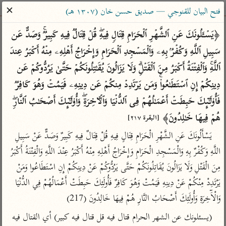
ساهم معنا في نشر القرآن والعلم الشرعي
✕
فتح البيان للقنوجي — صديق حسن خان (١٣٠٧ هـ)
الباحث القرآني
﴿یَسۡـَٔلُونَكَ عَنِ ٱلشَّهۡرِ ٱلۡحَرَامِ قِتَالࣲ فِیهِۖ قُلۡ قِتَالࣱ فِیهِ كَبِیرࣱۚ وَصَدٌّ عَن 
سَبِیلِ ٱللَّهِ وَكُفۡرُۢ بِهِۦ وَٱلۡمَسۡجِدِ ٱلۡحَرَامِ وَإِخۡرَاجُ أَهۡلِهِۦ مِنۡهُ أَكۡبَرُ عِندَ 
بحث
تفسير
علوم
مصاحف
معاجم
ٱللَّهِۚ وَٱلۡفِتۡنَةُ أَكۡبَرُ مِنَ ٱلۡقَتۡلِۗ وَلَا یَزَالُونَ یُقَـٰتِلُونَكُمۡ حَتَّىٰ یَرُدُّوكُمۡ عَن 
دِینِكُمۡ إِنِ ٱسۡتَطَـٰعُوا۟ۚ وَمَن یَرۡتَدِدۡ مِنكُمۡ عَن دِینِهِۦ فَیَمُتۡ وَهُوَ كَافِرࣱ 
فَأُو۟لَـٰۤىِٕكَ حَبِطَتۡ أَعۡمَـٰلُهُمۡ فِی ٱلدُّنۡیَا وَٱلۡـَٔاخِرَةِۖ وَأُو۟لَـٰۤىِٕكَ أَصۡحَـٰبُ ٱلنَّارِۖ 
Type 2 or more characters for results.
هُمۡ فِیهَا خَـٰلِدُونَ﴾ 
[البقرة ٢١٧]
Type 1 or more
أمّهات
عامّة
معاصرة
يَسْأَلُونَكَ عَنِ الشَّهْرِ الْحَرَامِ قِتَالٍ فِيهِ قُلْ قِتَالٌ فِيهِ كَبِيرٌ وَصَدٌّ عَنْ سَبِيلِ 
characters for results.
تفسير الطبري
فتح البيان للقنوجي
الميسر
اللَّهِ وَكُفْرٌ بِهِ وَالْمَسْجِدِ الْحَرَامِ وَإِخْرَاجُ أَهْلِهِ مِنْهُ أَكْبَرُ عِنْدَ اللَّهِ وَالْفِتْنَةُ أَكْبَرُ 
تفسير ابن كثير
فتح القدير للشوكاني
المختصر في
مِنَ الْقَتْلِ وَلَا يَزَالُونَ يُقَاتِلُونَكُمْ حَتَّى يَرُدُّوكُمْ عَنْ دِينِكُمْ إِنِ اسْتَطَاعُوا وَمَنْ 
التفسير
تفسير القرطبي
تفسير ابن جزي
يَرْتَدِدْ مِنْكُمْ عَنْ دِينِهِ فَيَمُتْ وَهُوَ كَافِرٌ فَأُولَئِكَ حَبِطَتْ أَعْمَالُهُمْ فِي الدُّنْيَا 
تفسير السعدي
تفسير البغوي
وَالْآَخِرَةِ وَأُولَئِكَ أَصْحَابُ النَّارِ هُمْ فِيهَا خَالِدُونَ (217)
أيسر التفاسير
موسوعات
(يسئلونك عن الشهر الحرام قتال فيه قل قتال فيه كبير) أي القتال فيه 
القرآن – تدبر وعمل