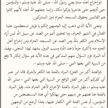
(وإخراج أهله منه) يعني رسول الله - صلى الله عليه وسلم - والمؤمنين 
تفسير أبي السعود
الدر المنثور
تفسير السمرقندي
حين آذوهم حتى هاجروا وتركوا مكة، وإنما جعلهم الله أهله لأنهم كانوا 
الكشاف للزمخشري
تفسير ابن أبي حاتم
تفسير الثعلبي
هم القائمين بحقوق المسجد الحرام دون المشركين.
تفسير مقاتل
ومعنى الآية الذي ذهب إليه الجمهور إنكم يا قريش تستعظمون علينا 
تفسير قتادة
القتال في الشهر الحرام، وما تفعلون أنتم من الصد عن سبيل الله لمن أراد 
الإسلام ومن الكفر بالله ومن الصد عن المسجد الحرام ومن إخراج أهل 
الحرم منه (أكبر) جرماً (عند الله) وسبب النزول يشهد لهذا المعنى، ويفيد 
أنه المراد فإن السؤال منهم المذكور في هذه الآية هو سؤال إنكار لا وقع 
اشترك لتصلك أخبار مشاريعنا
من السرية التي بعثها النبي - صلى الله عليه وسلم -.
اشترك
(والفتنة أكبر من القتل) المراد بالفتنة هنا الكفر والشرك قاله ابن عمر 
أي كفركم أكبر من القتل الواقع من السرية التي بعثها النبي - صلى الله 
راسلنا
•
تليجرام
•
تويتر
عليه وسلم -، وقيل المراد بالفتنة الإخراج لأهل الحرام منه، وقيل المراد 
تعليمات
•
عن الباحث القرآني
بالفتنة هنا فتنتهم عن دينهم حتى يهلكوا أي فتنة المستضعفين من 
المؤمنين، أو نفس الفتنة التي الكفار عليها، وهذا أرجح من الوجهين 
أندرويد
أيفون