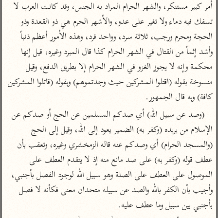
تفسير الآلوسي
جمع الأقوال
أمر كبير مستنكر، والشهر الحرام المراد به الجنس، وقد كانت العرب لا 
تفسير ابن عثيمين
تفسير ابن الجوزي
تفسير الرازي
تسفك فيه دماء ولا تغير على عدو، والأشهر الحرم هي ذو القعدة وذو 
تفسير الماوردي
الحجة ومحرم ورجب، ثلاثة سرد، وواحد فرد، وهذه الأمور أعظم ذنباً 
مركَّزة العبارة
وأشد إثماً من القتال في الشهر الحرام كذا قال المبرد وغيره، قيل إنها 
أخرى
تفسير الجلالين
محكمة وإنه لا يجوز الغزو في الشهر الحرام إلا بطريق الدفع، وقيل 
أضواء البيان
منتقاة
جامع البيان للإيجي
منسوخة بقوله (اقتلوا المشركين حيث وجدتموهم) وبقوله (قاتلوا المشركين 
تفسير ابن القيم
نظم الدرر للبقاعي
كافة) وبه قال الجمهور.
تفسير البيضاوي
تفسير ابن تيمية
(وصد عن سبيل الله) أي صدكم المسلمين عن الحج أو صدكم عن 
تفسير النسفي
لغة وبلاغة
الإسلام من يريده (وكفر به) الضمير يعود إلى الله، وقيل إلى الحج 
الوجيز للواحدي
التحرير والتنوير
عامّة
(والمسجد الحرام) أي وصدكم عنه قاله الزمخشري وغيره، وتعقب بأن 
تفسير ابن أبي زمنين
تفسير السمعاني
المحرر الوجيز لابن
عطف قوله (وكفر به) على صد مانع منه إذ لا يتقدم العطف على 
عطية
تفسير مكّي
الموصول على العطف على الصلة وهو سبيل الله لوجود الفصل بأجنبي، 
البحر المحيط لأبي
آثار
محاسن التأويل
حيان
وأجيب بأن الكفر بالله والصد عن سبيله متحدان معنى فكأنه لا فصل 
للقاسمي
موسوعة التفسير
بأجنبي بين سبيل وما عطف عليه.
البسيط للواحدي
المأثور
تفسير الثعالبي