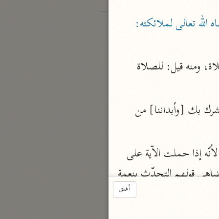
«ما اصطفاه الله تعالى لملائكته: 
وقيل: معناه: ونحن نصلي لك بأمرك، والتسبيح يكون بمعنى التنزيه ويكون بمعنى الصلاة، ومنه قيل: للصلاة 
وَنُقَدِّسُ لَكَ وننزهك واللام صلة، وقيل: هي لام الأجل، أي ونطهّر لأجلك قلوبنا من الشرك بك [وأبداننا] من 
وقال بعض العلماء: في الآية تقديم وتأخير مجازها: ونحن نسبّح ونقدّس لك بحمدك لأنّه إذا حملت الآية على 
التأويل الأول تنافي قول الملائكة المتزكية بالإدلال بالعمل، وإذا حملت على هذا التأويل ضاهى قولهم التحدّث بنعمة 
أغلق
 إلى الله فكأنّهم قالوا: وأن سبّحنا وقدّسنا وأطعنا وعبدنا فذلك كله بحمدك لا بأنفسنا، قال 