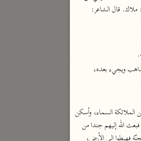
: ملاك. قال الشاعر:
بارة
تفسير الجلالين
حلّي والسيوطي (٨٦٤، ٩١١ هـ)
نحو مجلد
.
جامع البيان
إِنِّي جاعِلٌ فِي الْأَرْضِ خَلِيفَةً أي بدلا منكم ورافعكم إليّ، سمّي (خليفة) لأنه يخلف الذاهب ويجيء بعده، 
الإيجي (٩٠٥ هـ)
نحو ٣ مجلدات
أنوار التنزيل
البيضاوي (٦٨٥ هـ)
قال المفسرون: وذلك أن الله تعالى خلق السماء والأرض وخلق الملائكة والجن، فأسكن الملائكة السماء، وأسكن 
نحو ٣ مجلدات
الجنّ الأرض، فعبدوا دهرا طويلا في الأرض ثم ظهر فيهم الحسد والبغي، فاقتتلوا وأفسدوا، فبعث الله إليهم جندا من 
مدارك التنزيل
الملائكة يقال لهم: الجن، رأسهم عدو الله إبليس وهم خزّان الجنان اشتق لهم اسم من الجنّة فهبطوا إلى الأرض، 
النسفي (٧١٠ هـ)