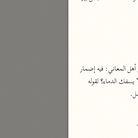
الدر المنثور
لال الدين السيوطي (٩١١ هـ)
نحو ١٣ مجلدًا
سير القرآن العظيم مسندًا
ابن أبي حاتم الرازي (٣٢٧ هـ)
نحو ١٠ مجلدات
فسير مقاتل بن سليمان
وقال أكثر المفسرين: أرادوا كما فعل بنو الجانّ قاسوا بالشاهد على الغائب، وقال بعض أهل المعاني: فيه إضمار 
مقاتل بن سليمان (١٥٠ هـ)
واختصار معناه: أَتَجْعَلُ فِيها مَنْ يُفْسِدُ فِيها وَيَسْفِكُ الدِّماءَ؟ أم تجعل فيها من لا يفسد ولا يسفك الدماء؟ لقوله 
نحو ٥ مجلدات
ضل.
تفسير قتادة
دة بن دعامة السّدوسيّ (١١٧ هـ)