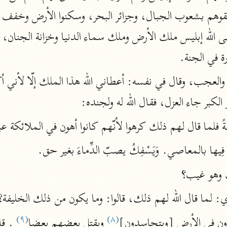
المحرر الوجيز
ابن عطية (٥٤٦ هـ)
نحو ٨ مجلدات
ة في الجنة.
البحر المحيط
أبو حيان (٧٤٥ هـ)
نحو ١٦ مجلدًا
الكبر جاء العزل، فقال الله له ولجنده:
التفسير البسيط
خَلِيفَةً فلما قال لهم ذلك كرهوا لأنّهم كانوا أهون في الملائكة 
الواحدي (٤٦٨ هـ)
فْسِدُ فِيها بالمعاصي. وَيَسْفِكُ يصبّ الدِّماءَ بغير حق.
نحو ٢٢ مجلدًا
آثار
إرشاد العقل السليم
 وهو غيب؟
أبو السعود (٩٨٢ هـ)
: لما قال الله لهم ذلك، قالوا: وما يكون من ذلك الخليفة؟
نحو ٩ مجلدات
(٩)
(٨)
ون في الأرض [ويتحاسدون]
 ويقتل بعضهم بعضا
الكشاف