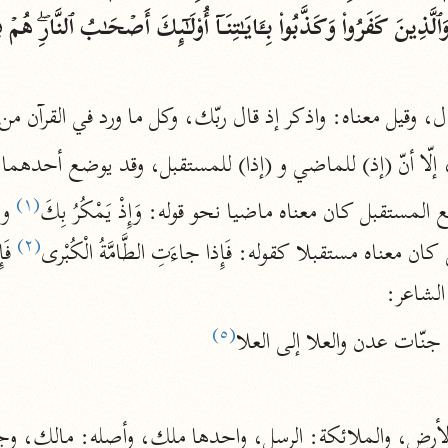
نحو ١١ مجلدًا
التسهيل لعلوم التنزيل
ابن جُزَيّ (٧٤١ هـ)
قد قال، وقيل معناه: واذكر إذ قال ربّك، وكل ما ورد في القرآن م
نحو ٣ مجلدات
، إلّا أنّ (إذ) للماضي و (إذا) للمستقبل، وقد يوضع أحدهم
(١)
موسوعات
 المستقبل كان معناه ماضيا نحو قوله: وَإِذْ يَمْكُرُ بِكَ
روح المعاني
(٢)
معناه مستقبلا كقوله: فَإِذا جاءَتِ الطَّامَّةُ الْكُبْرى
 فَ
الآلوسي (١٢٧٠ هـ)
الشاعر:
نحو ٢٨ مجلدًا
(٥)
. جنّات عدن والعلا إلى العلا
مفاتيح الغيب
فخر الدين الرازي (٦٠٦ هـ)
نحو ٢٤ مجلدًا