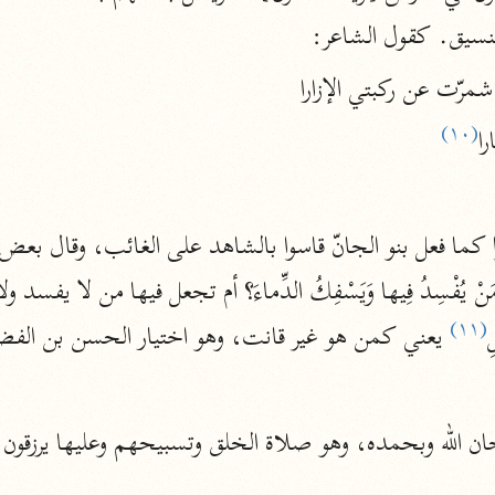
الزمخشري (٥٣٨ هـ)
تنسيق. كقول الشاعر:
ج
نحو ٨ مجلدات
شمرّت عن ركبتي الإزارا
تف
(١٠)
ا
ت
(١١)
ِ
 يعني كمن هو غير قانت، وهو اختيار الحسن بن الف
قتا
ن الله وبحمده، وهو صلاة الخلق وتسبيحهم وعليها يرزقون.