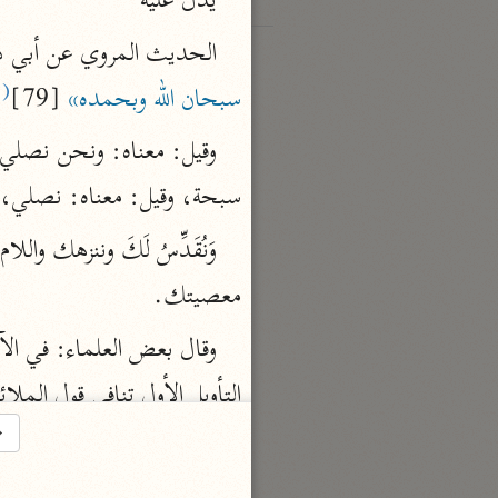
يدل عليه
الحديث المروي عن أبي ذر إنه قال لرسو
(١٢)
سبحان الله وبحمده»
 [79]
سبحة، وقيل: معناه: نصلي، ون
معصيتك.
(١٣)
→
الله واضافة [.....]
الله: