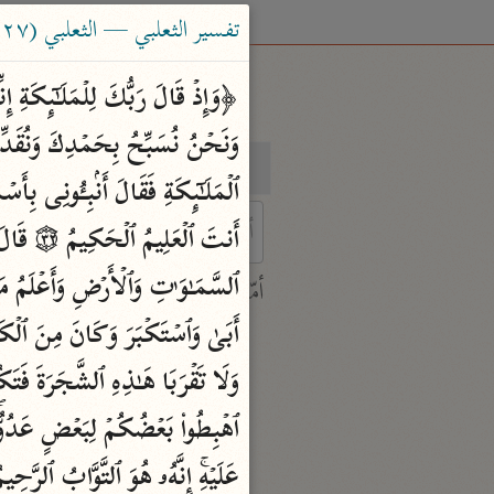
تفسير الثعلبي — الثعلبي (٤٢٧ هـ)
بحث
تفسير
 characters for results.
أمّهات
جامع البيان
ابن جرير الطبري (٣١٠ هـ)
نحو ٢٨ مجلدًا
تفسير القرآن العظيم
ابن كثير (٧٧٤ هـ)