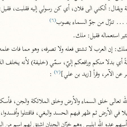
سالة ويقال: ألكني الى فلان، أي كن رسولي إليه فقلبت، فقيل
أخرى
مركَّزة الع
(٦)
.. تنزّل من جوّ السماء يصوب
أضواء البيان
محمد الأمين الشنقيطي (١٣٩٤ هـ)
ثير استعماله فقيل: ملك.
الم
نحو ١١ مجلدًا
لك: إن العرب لا تشتق فعله ولا تصرفه، وهو مما فات علمه
نظم الدرر
البقاعي (٨٨٥ هـ)
نحو ٢٠ مجلدًا
(٧)
ر عن الآمر، وقرأ [زيد بن علي]
 :
لغة وبلاغة
التحرير والتنوير
ابن عاشور (١٣٩٣ هـ)
نحو ٢٤ مجلدًا