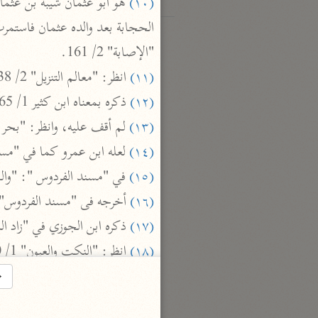
(١٠)
"الإصابة" 2/ 161.

(١١)
 انظر: "معالم التنزيل" 2/ 238 ، "الإصابة" 2/ 161.

(١٢)
 ذكره بمعناه ابن كثير 1/ 565، وأخرج البيهقي نحوه عن ميمون بن مهران، انظر: "الدر المنثور" 2/ 314.

(١٣)
 لم أقف عليه، وانظر: "بحر العلوم

(١٤)
 لعله ابن عمرو كما في "مسند ا

(١٥)
 في "مسند الفردوس ": "وا

(١٦)
 أخرجه فى "مسند الفردوس" 1/ 13 بنحوه

(١٧)
 ذكره ابن الجوزي في "زاد المسير" 2/ 114، وانظر الق

(١٨)
 انظر: "النكت والعيون" 1/ 400، "زاد المسير" 2/ 114، والقرطبي 5/ 256.

(١٩)
 أخرجه الطبري 5/ 145 - 146، عن ابن زيد عن أبيه وانظر "زاد المسير" 2/ 114.

→
(٢٠)
 تقدم الأثر عنه.
