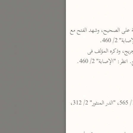
الدر المنثور
لال الدين السيوطي (٩١١ هـ)
نحو ١٣ مجلدًا
 هو عثمان بن طلحة بن أبي طلحة (عبد الله) العبدري، الحجبي (حاجب البيت) أسلم يوم الحديبية على الصحيح، وشهد الفتح مع 
سير القرآن العظيم مسندًا
ابن أبي حاتم الرازي (٣٢٧ هـ)
 أخرجه الطبري بمعناه 5/ 145، وابن المنذر، انظر: "الدر المنثور" 2/ 312، كلاهما من طريق ابن جريج، وذكره المؤلف فى 
نحو ١٠ مجلدات
فسير مقاتل بن سليمان
مقاتل بن سليمان (١٥٠ هـ)
نحو ٥ مجلدات
تفسير قتادة
 نحو هذا الأثر ورد من طريق الكلبي عن ابن عباس وهو سند واه، أخرجه ابن مردويه انظر: ابن كثير 1/ 565، "الدر المنثور" 2/ 312، 
دة بن دعامة السّدوسيّ (١١٧ هـ)