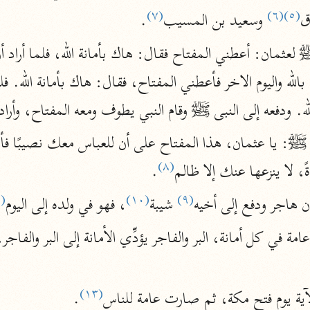
نحو ١١ مجلدًا
(٧)
(٦)
(٥)
ق
 وسعيد بن المسيب
.
التسهيل لعلوم التنزيل
ابن جُزَيّ (٧٤١ هـ)
نحو ٣ مجلدات
لله. ودفعه إلى النبى ﷺ وقام النبي يطوف ومعه المفتاح، وأراد
موسوعات
(٨)
روح المعاني
، لا ينزعها عنك إلا ظالم
.
الآلوسي (١٢٧٠ هـ)
(١١)
(١٠)
(٩)
ن هاجر ودفع إلى أخيه
 شيبة
، فهو في ولده إلى اليوم
نحو ٢٨ مجلدًا
مفاتيح الغيب
فخر الدين الرازي (٦٠٦ هـ)
نحو ٢٤ مجلدًا
(١٣)
آية يوم فتح مكة، ثم صارت عامة للناس
.