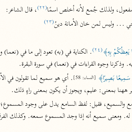
(٢٢)
المحرر الوجيز
مفعول، ولذلك جُمع لأنه أخلص اسمًا
، قال الشاعر:
ابن عطية (٥٤٦ هـ)
(٢٣)
ي ... وليس لمن خان الأمانة دينُ
نحو ٨ مجلدات
البحر المحيط
أبو حيان (٧٤٥ هـ)
(٢٤)
َّا يَعِظُكُمْ بِهِ﴾
نحو ١٦ مجلدًا
 وذكرنا وجوه القراءات في (نعما) في سورة البقرة.
التفسير البسيط
نَ سَمِيعًا بَصِيرًا﴾
[النساء: 58]
الواحدي (٤٦٨ هـ)
نحو ٢٢ مجلدًا
 ههنا بمعنى: عليم، ويجوز أن يكون بمعنى راءٍ ذلك.
آثار
إرشاد العقل السليم
أبو السعود (٩٨٢ هـ)
ٌ له. ومعنى سميع أنه إذا وجد المسموع سمعه. وكذلك الفر
نحو ٩ مجلدات
الكشاف