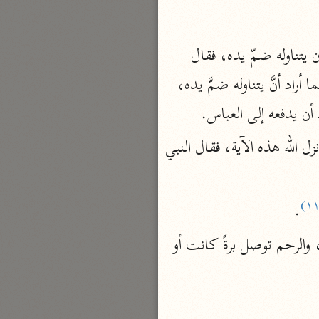
نحو مجلد
تيسير الكريم الرحمن
وقال أبو روق: قال النبي ﷺ لعثمان: أعطني المفتاح فقال: هاك بأمانة الله، فلما أراد أن يتناوله ضمّ يده، فقال 
السعدي (١٣٧٦ هـ)
رسول الله ﷺ: إن كنت تؤمن بالله واليوم الاخر فأعطني المفتاح، فقال: هاك بأمانة الله. فلما أراد أنَّ يتناوله ضمَّ يده، 
نحو ٤ مجلدات
 أن يدفعه إلى العباس.
أيسر التفاسير
أبو بكر الجزائري (١٤٣٩ هـ)
قال عطاء: فقال رسول الله ﷺ: يا عثمان، هذا المفتاح على أن للعباس معك نصيبًا فأنزل الله هذه الآية، فقال النبي 
نحو ٣ مجلدات
القرآن – تدبّر وعمل
.
شركة الخبرات الذكية
نحو ٣ مجلدات
قال ابن عباس: هذه الآية عامة في كل أمانة، البر والفاجر يؤدِّي الأمانة إلى البر والفاجر، والرحم توصل برةً كانت أو 
تفسير القرآن الكريم
ابن عثيمين (١٤٢١ هـ)
نحو ١٥ مجلدًا