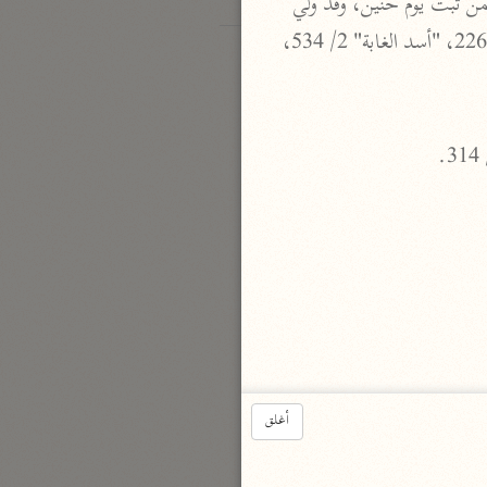
 هو أبو عثمان شيبة بن عثمان (الأوقص) بن أبي طلحة العبدري الحجبي، أسلم يوم الفتح وكان ممن ثبت يوم حنين، وقد ولي 
الحجابة بعد والده عثمان فاستمرت في ولده، توفي رضي الله عنه سنة 59 هـ. انظر: "تاريخ خليفة" ص 226، "أسد الغابة" 2/ 534، 
أغلق