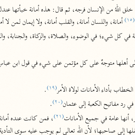
أخرى
(١٥)
مركَّزة الع
 أمانة، واللسان أمانة، والقلب أمانة، ولا إيمان لمن لا أما
أضواء البيان
محمد الأمين الشنقيطي (١٣٩٤ هـ)
الم
نحو ١١ مجلدًا
نظم الدرر
البقاعي (٨٨٥ هـ)
نحو ٢٠ مجلدًا
(١٩)
لخطاب بأداء الأمانات لولاة الأمر
.
لغة وبلاغة
(٢٠)
في رد مفاتيح الكعبة إلى عثمان
.
التحرير والتنوير
(٢١)
 أنها عامة في جميع الأمانات
ابن عاشور (١٣٩٣ هـ)
ها إلى صاحبها؛ لأن الله تعالى لم يوجب عليه سوى التأدية
نحو ٢٤ مجلدًا