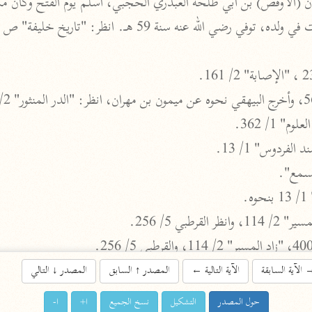
اشترك لتصلك أخبار مشاريعنا
اشترك
راسلنا
•
تليجرام
•
تويتر
" 1/ 362.
لفردوس" 1/ 13.
تعليمات
•
عن الباحث القرآني
لسمع".
.
أندرويد
أيفون
رطبي 5/ 256.
تطوير
رعاية
الآية السابقة
الآية التالية
←
المصدر
↑
السابق
المصدر
↓
التالي
حول المصدر
التشكيل
نسخ الجميع
ا+
ا-