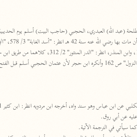
الزمخشري (٥٣٨ هـ)
ج
نحو ٨ مجلدات
تف
 42 هـ انظر: "أسد الغابة" 3/ 578، "الإصابة" 2/ 460.
ت
قتا
ما سيأتي في الترجمة الآتية.