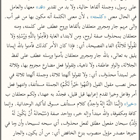
تفسير أبي السعود
الدر المنثور
على رسول، وجملة ألقاها حالية، ولا بد من تقدير 
«قد»
 معها، والعامل 
تفسير السمرقندي
الكشاف للزمخشري
تفسير ابن أبي حاتم
في الحال معنى 
«كلمته»
 ، لأن معنى الكلمة أنه مكون بها من غير أب. 
تفسير الثعلبي
والى مريم جار ومجرور متعلقان بألقاها وروح عطف على كلمته، ومنه 
تفسير مقاتل
متعلقان بمحذوف صفة لروح، ومن لابتداء الغاية (فَآمِنُوا بِاللَّهِ وَرُسُلِهِ وَلا 
تفسير قتادة
تَقُولُوا ثَلاثَةٌ) الفاء الفصيحة، أي: فإذا كان الأمر كذلك فآمنوا بالله إيمانا 
يليق به تعالى، بالله جار ومجرور متعلقان بآمنوا ورسله عطف على لفظ 
الجلالة، والواو عاطفة، ولا ناهية، وتقولوا فعل مضارع مجزوم بها، وثلاثة 
خبر لمبتدأ محذوف، أي: ولا تقولوا آلهتنا ثلاثة، وجملة آلهتنا ثلاثة في 
اشترك لتصلك أخبار مشاريعنا
محل نصب مقول القول (انْتَهُوا خَيْراً لَكُمْ) الجملة مستأنفة، وانتهوا فعل 
اشترك
أمر وفاعل وخيرا تقدم إعرابها قبل قليل، فجدّد به عهدا، ولكم متعلقان ب 
«خيرا»
 (إِنَّمَا اللَّهُ إِلهٌ واحِدٌ) كلام مستأنف مسوق لتأكيد الوحدانية. وإنما 
راسلنا
•
تليجرام
•
تويتر
كافة ومكفوفة، والله مبتدأ وإله خبر، وواحد صفة (سُبْحانَهُ أَنْ يَكُونَ لَهُ 
تعليمات
•
عن الباحث القرآني
وَلَدٌ) سبحان مفعول مطلق لفعل محذوف، أي سبحه تسبيحا، وأن وما في 
حيزها مصدر مؤول منصوب بنزع الخافض أي: من أن يكون، والجار 
أندرويد
أيفون