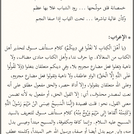
تفسير الآلوسي
جمع الأقوال
خمصانة قلق موشّحها ... رود الشباب غلا بها عظم
تفسير ابن عثيمين
تفسير ابن الجوزي
تفسير الرازي
تفسير الماوردي
مركَّزة العبارة
أخرى
* الإعراب:
تفسير الجلالين
أضواء البيان
منتقاة
(يا أَهْلَ الْكِتابِ لا تَغْلُوا فِي دِينِكُمْ) كلام مستأنف مسوق لتحذير أهل 
جامع البيان للإيجي
تفسير ابن القيم
نظم الدرر للبقاعي
الكتاب من المغالاة. ويا حرف نداء وأهل الكتاب منادى مضاف، ولا 
تفسير البيضاوي
تفسير ابن تيمية
ناهية وتغلوا فعل مضارع مجزوم بلا، وفي دينكم متعلقان بتغلوا (وَلا تَقُولُوا 
تفسير النسفي
لغة وبلاغة
عَلَى اللَّهِ إِلَّا الْحَقَّ) الواو عاطفة، ولا ناهية وتقولوا فعل مضارع مجزوم، 
الوجيز للواحدي
التحرير والتنوير
عامّة
وعلى الله متعلقان بتقولوا، وإلا أداة حصر، والحق مفعول مطلق على أنه 
تفسير ابن أبي زمنين
تفسير السمعاني
المحرر الوجيز لابن
نعت لمصدر محذوف، أي: إلا القول الحق، أو مفعول به لأنه تضمن 
عطية
تفسير مكّي
معنى القول، نحو: قلت قصيدة (إِنَّمَا الْمَسِيحُ عِيسَى ابْنُ مَرْيَمَ رَسُولُ اللَّهِ 
البحر المحيط لأبي
آثار
وَكَلِمَتُهُ أَلْقاها إِلى مَرْيَمَ وَرُوحٌ مِنْهُ) كلام مستأنف مسوق للتعريف بالسيد 
محاسن التأويل
حيان
للقاسمي
موسوعة التفسير
المسيح عليه السلام. وإنما كافة ومكفوفة، والمسيح مبتدأ وعيسى بدل 
البسيط للواحدي
المأثور
تفسير الثعالبي
منه، وابن مريم بدل أيضا أو صفة، ورسول الله خبر المبتدأ، وكلمته عطف 