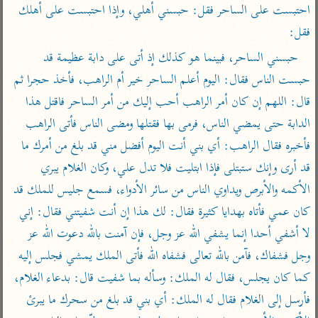
تفسير أبي السعود
احتبست على الساحر فقل: حبسني أهلي، وإذا احتبست على أهلك 
الدر المنثور
تفسير السمرقندي
الكشاف للزمخشري
فقل:
تفسير ابن أبي حاتم
تفسير الثعلبي
حبسني الساحر، فبينما هو كذلك إذ أتى على دابة عظيمة قد 
تفسير مقاتل
حبست الناس فقال: اليوم أعلم الساحر خير أم الراهب، فأخذ حجرا ثم 
تفسير قتادة
قال: اللهم إن كان أمر الراهب أحب إليك من أمر الساحر فاقتل هذا 
الدابة حتى يمضي الناس، فرمى بها فقتلها ومضى الناس فأتى الراهب 
فأخبره فقال الراهب: أي بني أنت اليوم أفضل مني قد بلغ من أمرك ما 
قد أرى وإنك ستبتلى فإذا ابتليت فلا تدل علي، وكان الغلام يبري 
اشترك لتصلك أخبار مشاريعنا
الأكمه والأبرص ويداوي الناس من سائر الأدواء، فسمع جليس للملك قد 
اشترك
كان عمي فأتاه بهدايا كثيرة فقال: لك هذا إن أنت شفيتني فقال: إني 
لا أشفي أحدا إنما يشفي الله عز وجل، فإن آمنت بالله دعوت الله عز 
راسلنا
•
تليجرام
•
تويتر
وجل فشفاك، فآمن بالله تعالى فشفاه الله فأتى الملك يمشي فجلس إليه 
تعليمات
•
عن الباحث القرآني
كما كان يجلس، فقال له الملك: وسأله بما شفيت قال: بدعاء الغلام، 
فأرسل إلى الغلام فقال له الملك: أي بني قد بلغ من سحرك ما يبرئ 
أندرويد
أيفون