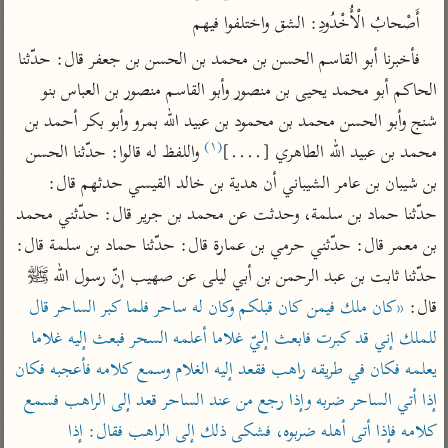
تفسير الآلوسي
جمع الأقوال
أَصْحابُ الْأُخْدُودِ: الشق واختلفوا فيهم
تفسير ابن عثيمين
تفسير ابن الجوزي
تفسير الرازي
فأخبرنا أبو القاسم الحسن بن محمد بن الحسن بن جعفر قال: حدّثنا 
تفسير الماوردي
الحاكم أبو محمد يحيى بن منصور وأبو القاسم منصور بن العباس بنو 
مركَّزة العبارة
أخرى
شنج وأبو الحسن محمد بن محمود بن عبيد الله بمرو وأبو بكر أحمد بن 
تفسير الجلالين
أضواء البيان
منتقاة
(١)
محمد بن عبيد الله الطاهري [....]
 واللفظ له قالوا: حدّثنا الحسن 
جامع البيان للإيجي
تفسير ابن القيم
نظم الدرر للبقاعي
بن شيبان بن عامر الشيباني أن هدية بن خالد القيسي حدثهم قال: 
تفسير البيضاوي
تفسير ابن تيمية
حدّثنا حماد بن سلمة، وحدثت عن محمد بن جرير قال: حدّثني محمد 
تفسير النسفي
لغة وبلاغة
بن معمر قال: حدّثني حرمي بن عمارة قال: حدّثنا حماد بن سلمة قال: 
الوجيز للواحدي
التحرير والتنوير
حدّثنا ثابت بن عبد الرحمن بن أبي ليلى عن صهيب إنّ رسول الله ﷺ‎ 
عامّة
تفسير ابن أبي زمنين
قال: 
«كان ملك فيمن كان قبلكم وكان له ساحر فلما كبر الساحر قال 
تفسير السمعاني
المحرر الوجيز لابن
عطية
للملك إني قد كبرت فابعث إليّ غلاما أعلمه السحر فبعث إليه غلاما 
تفسير مكّي
البحر المحيط لأبي
يعلمه فكان في طريقه راهب فقعد إليه الغلام وسمع كلامه فأعجبه فكان 
آثار
محاسن التأويل
حيان
إذا أتي الساحر ضربه وإذا رجع من عند الساحر قعد إلى الراهب فسمع 
للقاسمي
موسوعة التفسير
البسيط للواحدي
المأثور
كلامه فإذا أتى أهله ضربوه، فشكى ذلك إلى الراهب فقال: إذا 
تفسير الثعالبي