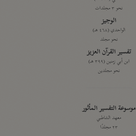
نحو ٣ مجلدات
الوجيز
الواحدي (٤٦٨ هـ)
نحو مجلد
تفسير القرآن العزيز
ابن أبي زمنين (٣٩٩ هـ)
نحو مجلدين
موسوعة التفسير المأثور
معهد الشاطبي
٢٣ مجلدًا