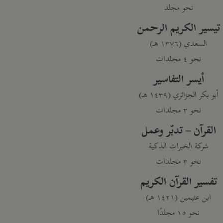
نحو مجلد
تيسير الكريم الرحمن
السعدي (١٣٧٦ هـ)
نحو ٤ مجلدات
أيسر التفاسير
أبو بكر الجزائري (١٤٣٩ هـ)
نحو ٣ مجلدات
القرآن – تدبّر وعمل
شركة الخبرات الذكية
نحو ٣ مجلدات
تفسير القرآن الكريم
ابن عثيمين (١٤٢١ هـ)
نحو ١٥ مجلدًا