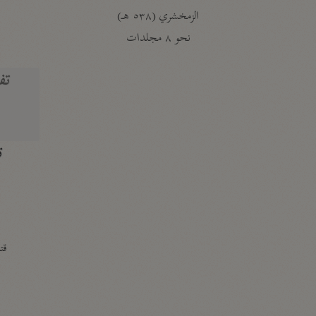
الزمخشري (٥٣٨ هـ)
ج
نحو ٨ مجلدات
تف
ت
قتا