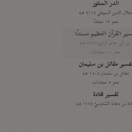
الدر المنثور
لال الدين السيوطي (٩١١ هـ)
نحو ١٣ مجلدًا
سير القرآن العظيم مسندًا
ابن أبي حاتم الرازي (٣٢٧ هـ)
نحو ١٠ مجلدات
فسير مقاتل بن سليمان
مقاتل بن سليمان (١٥٠ هـ)
نحو ٥ مجلدات
تفسير قتادة
دة بن دعامة السّدوسيّ (١١٧ هـ)