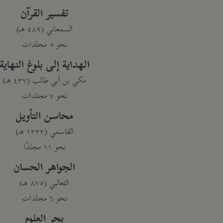
تفسير القرآن
السمعاني (٤٨٩ هـ)
نحو ٥ مجلدات
الهداية إلى بلوغ النهاية
مكي بن أبي طالب (٤٣٧ هـ)
نحو ٧ مجلدات
محاسن التأويل
القاسمي (١٣٣٢ هـ)
نحو ١١ مجلدًا
الجواهر الحسان
الثعالبي (٨٧٥ هـ)
نحو ٦ مجلدات
بحر العلوم