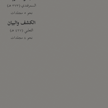
السمرقندي (٣٧٣ هـ)
نحو ٥ مجلدات
الكشف والبيان
الثعلبي (٤٢٧ هـ)
نحو ٨ مجلدات