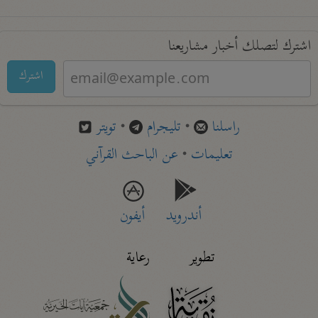
اشترك لتصلك أخبار مشاريعنا
اشترك
راسلنا
•
تليجرام
•
تويتر
تعليمات
•
عن الباحث القرآني
أندرويد
أيفون
تطوير
رعاية