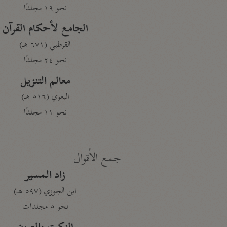
نحو ١٩ مجلدًا
الجامع لأحكام القرآن
القرطبي (٦٧١ هـ)
نحو ٢٤ مجلدًا
معالم التنزيل
البغوي (٥١٦ هـ)
نحو ١١ مجلدًا
جمع الأقوال
زاد المسير
ابن الجوزي (٥٩٧ هـ)
نحو ٥ مجلدات