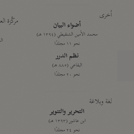
أخرى
مركَّزة الع
أضواء البيان
محمد الأمين الشنقيطي (١٣٩٤ هـ)
الم
نحو ١١ مجلدًا
نظم الدرر
البقاعي (٨٨٥ هـ)
نحو ٢٠ مجلدًا
لغة وبلاغة
التحرير والتنوير
ابن عاشور (١٣٩٣ هـ)
نحو ٢٤ مجلدًا