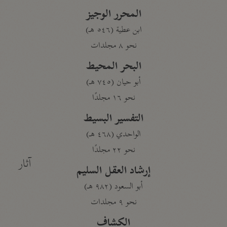
المحرر الوجيز
ابن عطية (٥٤٦ هـ)
نحو ٨ مجلدات
البحر المحيط
أبو حيان (٧٤٥ هـ)
نحو ١٦ مجلدًا
التفسير البسيط
الواحدي (٤٦٨ هـ)
نحو ٢٢ مجلدًا
آثار
إرشاد العقل السليم
أبو السعود (٩٨٢ هـ)
نحو ٩ مجلدات
الكشاف