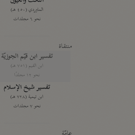
النكت والعيون
الماوردي (٤٥٠ هـ)
نحو ٦ مجلدات
منتقاة
تفسير ابن قيّم الجوزيّة
ابن القيم (٧٥١ هـ)
نحو ١٢ مجلدًا
تفسير شيخ الإسلام
ابن تيمية (٧٢٨ هـ)
نحو ٧ مجلدات
عامّة