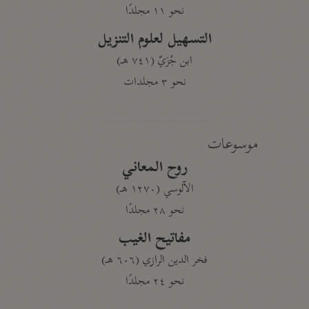
نحو ١١ مجلدًا
التسهيل لعلوم التنزيل
ابن جُزَيّ (٧٤١ هـ)
نحو ٣ مجلدات
موسوعات
روح المعاني
الآلوسي (١٢٧٠ هـ)
نحو ٢٨ مجلدًا
مفاتيح الغيب
فخر الدين الرازي (٦٠٦ هـ)
نحو ٢٤ مجلدًا