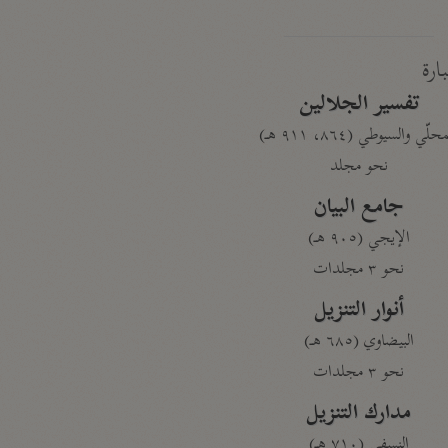
بارة
تفسير الجلالين
حلّي والسيوطي (٨٦٤، ٩١١ هـ)
نحو مجلد
جامع البيان
الإيجي (٩٠٥ هـ)
نحو ٣ مجلدات
أنوار التنزيل
البيضاوي (٦٨٥ هـ)
نحو ٣ مجلدات
مدارك التنزيل
النسفي (٧١٠ هـ)