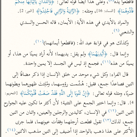
(٨)
فاقطعوا يده
، وعلى هذا أيضًا قوله تعالى: 
﴿وَاللَّذَانِ يَأْتِيَانِهَا مِنْكُمْ 
تفسير أبي السعود
الدر المنثور
تفسير السمرقندي
فَآذُوهُمَا﴾
، ومثله: 
﴿الزَّانِيَةُ وَالزَّانِي فَاجْلِدُوا﴾
.
[النساء: 16]
[النور: 2]
الكشاف للزمخشري
تفسير ابن أبي حاتم
تفسير الثعلبي
والمراد بالأيدي في هذه الآية: الأيمان، قاله الحسن والسدي 
تفسير مقاتل
(٩)
والشعبي
.
تفسير قتادة
(١٠)
وكذلك هو في قراءة عبد الله: (فاقطعوا أيمانهما)
.
وإنما قال: 
﴿أَيْدِيَهُمَا﴾
 ولم يقل: يديهما؛ لأنه أراد يمينًا من هذا، أو 
(١١)
يمينًا من هذه
، فجمع إذ ليس في الجسد إلا يمين واحدة.
قال الفراء: وكل شيء موحد من خلق الإنسان إذا ذكر مضافًا إلى 
اشترك لتصلك أخبار مشاريعنا
اثنين فصاعدًا جمع، فقيل: هُشّمت رؤوسهما، ومُلِئتَ ظهورهما وبطونهما 
اشترك
ضربًا، ومثله قوله تعالى: 
﴿إِنْ تَتُوبَا إِلَى اللَّهِ فَقَدْ صَغَتْ قُلُوبُكُمَا﴾
[التحريم: 
. قال: وإنما اختير الجمع على التثنية؛ لأن أكثر ما تكون عليه الجوارح 
4]
راسلنا
•
تليجرام
•
تويتر
(١٢)
اثنين اثنين
 في الإنسان، كاليدين والرجلين والعينين، واثنان من اثنين 
تعليمات
•
عن الباحث القرآني
(١٣)
جمع، لذلك
 تقول قطعت أرجلهما وفقأت عيونهما، فلما جرى 
(١٤)
الأكثر على هذا ذهب بالواحد إذا أضيف إلى اثنين مذهب الاثنين
. 
أندرويد
أيفون