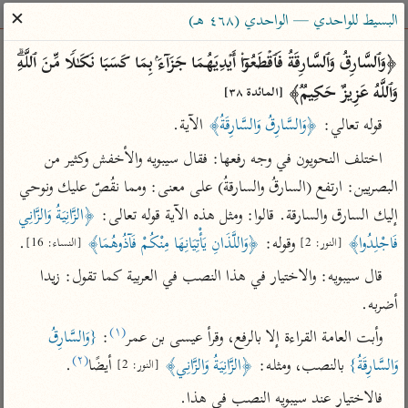
ساهم معنا في نشر القرآن والعلم الشرعي
✕
البسيط للواحدي — الواحدي (٤٦٨ هـ)
الباحث القرآني
﴿وَٱلسَّارِقُ وَٱلسَّارِقَةُ فَٱقۡطَعُوۤا۟ أَیۡدِیَهُمَا جَزَاۤءَۢ بِمَا كَسَبَا نَكَـٰلࣰا مِّنَ ٱللَّهِۗ 
وَٱللَّهُ عَزِیزٌ حَكِیمࣱ﴾ 
[المائدة ٣٨]
بحث
تفسير
علوم
مصاحف
معاجم
قوله تعالي: 
﴿وَالسَّارِقُ وَالسَّارِقَةُ﴾
 الآية.
اختلف النحويون في وجه رفعها: فقال سيبويه والأخفش وكثير من 
Type 2 or more characters for results.
البصريين: ارتفع (السارقُ والسارقةُ) على معنى: ومما نقُصّ عليك ونوحي 
إليك السارق والسارقة. قالوا: ومثل هذه الآية قوله تعالى: 
﴿الزَّانِيَةُ وَالزَّانِي 
Type 1 or more
أمّهات
عامّة
معاصرة
فَاجْلِدُوا﴾
 وقوله: 
﴿وَاللَّذَانِ يَأْتِيَانِهَا مِنْكُمْ فَآذُوهُمَا﴾
.
[النور: 2]
[النساء: 16]
characters for results.
تفسير الطبري
فتح البيان للقنوجي
الميسر
قال سيبويه: والاختيار في هذا النصب في العربية كما تقول: زيدا 
تفسير ابن كثير
فتح القدير للشوكاني
المختصر في
أضربه.
التفسير
تفسير القرطبي
تفسير ابن جزي
(١)
وأبت العامة القراءة إلا بالرفع، وقرأ عيسى بن عمر
: 
{وَالسَّارِقُ 
تفسير السعدي
تفسير البغوي
(٢)
وَالسَّارِقَةُ}
 بالنصب، ومثله: 
﴿الزَّانِيَةُ وَالزَّانِي﴾
 أيضًا
.
[النور: 2]
أيسر التفاسير
موسوعات
فالاختيار عند سيبويه النصب في هذا.
القرآن – تدبر وعمل