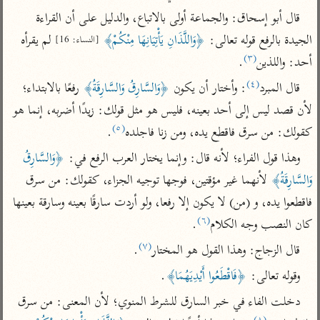
تفسير الآلوسي
جمع الأقوال
قال أبو إسحاق: والجماعة أولى بالاتباع، والدليل على أن القراءة 
تفسير ابن عثيمين
تفسير ابن الجوزي
تفسير الرازي
الجيدة بالرفع قوله تعالى: 
﴿وَاللَّذَانِ يَأْتِيَانِهَا مِنْكُمْ﴾
 لم يقرأه 
[النساء: 16]
تفسير الماوردي
(٣)
أحد: واللذين
.
مركَّزة العبارة
أخرى
(٤)
قال المبرد
: وأختار أن يكون 
﴿وَالسَّارِقُ وَالسَّارِقَةُ﴾
 رفعًا بالابتداء؛ 
تفسير الجلالين
أضواء البيان
منتقاة
لأن قصد ليس إلى أحد بعينه، فليس هو مثل قولك: زيدًا أضربه، إنما هو 
جامع البيان للإيجي
تفسير ابن القيم
نظم الدرر للبقاعي
(٥)
كقولك: من سرق فاقطع يده، ومن زنا فاجلده
.
تفسير البيضاوي
تفسير ابن تيمية
وهذا قول الفراء؛ لأنه قال: وإنما يختار العرب الرفع في: 
﴿وَالسَّارِقُ 
تفسير النسفي
لغة وبلاغة
وَالسَّارِقَةُ﴾
 لأنهما غير مؤقتين، فوجها توجيه الجزاء، كقولك: من سرق 
الوجيز للواحدي
التحرير والتنوير
عامّة
فاقطعوا يده، و (من) لا يكون إلا رفعا، ولو أردت سارقًا بعينه وسارقة بعينها 
تفسير ابن أبي زمنين
تفسير السمعاني
المحرر الوجيز لابن
(٦)
كان النصب وجه الكلام
.
عطية
تفسير مكّي
(٧)
قال الزجاج: وهذا القول هو المختار
.
البحر المحيط لأبي
آثار
محاسن التأويل
وقوله تعالى: 
﴿فَاقْطَعُوا أَيْدِيَهُمَا﴾
.
حيان
للقاسمي
موسوعة التفسير
دخلت الفاء في خبر السارق للشرط المنوي؛ لأن المعنى: من سرق 
البسيط للواحدي
المأثور
تفسير الثعالبي