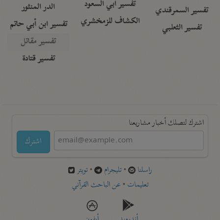
تفسير أبي السعود
الدر المنثور
تفسير السمرقندي
الكشاف للزمخشري
تفسير ابن أبي حاتم
تفسير الثعلبي
تفسير مقاتل
تفسير قتادة
اشترك لتصلك أخبار مشاريعنا
اشترك
راسلنا
•
تليجرام
•
تويتر
تعليمات
•
عن الباحث القرآني
أندرويد
أيفون