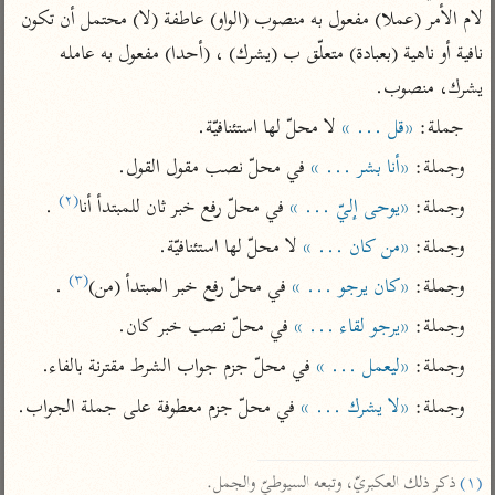
تفسير الآلوسي
جمع الأقوال
لام الأمر (عملا) مفعول به منصوب (الواو) عاطفة (لا) محتمل أن تكون 
تفسير ابن عثيمين
تفسير ابن الجوزي
تفسير الرازي
نافية أو ناهية (بعبادة) متعلّق ب (يشرك) ، (أحدا) مفعول به عامله 
تفسير الماوردي
يشرك، منصوب.
مركَّزة العبارة
أخرى
جملة: 
«قل ... »
 لا محلّ لها استئنافيّة.
تفسير الجلالين
أضواء البيان
منتقاة
وجملة: 
«أنا بشر ... »
 في محلّ نصب مقول القول.
جامع البيان للإيجي
تفسير ابن القيم
نظم الدرر للبقاعي
(٢)
وجملة: 
«يوحى إليّ ... »
 في محلّ رفع خبر ثان للمبتدأ أنا
 .
تفسير البيضاوي
تفسير ابن تيمية
وجملة: 
«من كان ... »
 لا محلّ لها استئنافيّة.
تفسير النسفي
لغة وبلاغة
(٣)
وجملة: 
«كان يرجو ... »
 في محلّ رفع خبر المبتدأ (من)
 .
الوجيز للواحدي
التحرير والتنوير
عامّة
وجملة: 
«يرجو لقاء ... »
 في محلّ نصب خبر كان.
تفسير ابن أبي زمنين
تفسير السمعاني
المحرر الوجيز لابن
عطية
وجملة: 
«ليعمل ... »
 في محلّ جزم جواب الشرط مقترنة بالفاء.
تفسير مكّي
البحر المحيط لأبي
وجملة: 
«لا يشرك ... »
 في محلّ جزم معطوفة على جملة الجواب.

آثار
محاسن التأويل
حيان
للقاسمي
موسوعة التفسير
البسيط للواحدي
المأثور
تفسير الثعالبي
(١)
 ذكر ذلك العكبريّ، وتبعه السيوطيّ والجمل.
