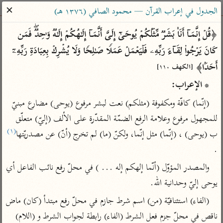
ساهم معنا في نشر القرآن والعلم الشرعي
✕
الجدول في إعراب القرآن — محمود الصافي (١٣٧٦ هـ)
الباحث القرآني
﴿قُلۡ إِنَّمَاۤ أَنَا۠ بَشَرࣱ مِّثۡلُكُمۡ یُوحَىٰۤ إِلَیَّ أَنَّمَاۤ إِلَـٰهُكُمۡ إِلَـٰهࣱ وَ ٰ⁠حِدࣱۖ فَمَن 
كَانَ یَرۡجُوا۟ لِقَاۤءَ رَبِّهِۦ فَلۡیَعۡمَلۡ عَمَلࣰا صَـٰلِحࣰا وَلَا یُشۡرِكۡ بِعِبَادَةِ رَبِّهِۦۤ 
بحث
تفسير
علوم
مصاحف
معاجم
أَحَدَۢا﴾ 
[الكهف ١١٠]
* الإعراب:
Type 2 or more characters for results.
(إنّما) كافّة ومكفوفة (مثلكم) نعت لبشر مرفوع (يوحى) مضارع مبنيّ 
للمجهول مرفوع وعلامة الرفع الضمّة المقدّرة على الألف (إليّ) متعلّق 
Type 1 or more
أمّهات
عامّة
معاصرة
(١)
ب (يوحى) ، (إنّما) مثل إنّما، ولكنّ (ما) لم تخرج (أنّ) عن مصدريّتها
characters for results.
تفسير الطبري
فتح البيان للقنوجي
الميسر
.
تفسير ابن كثير
فتح القدير للشوكاني
المختصر في
والمصدر المؤوّل (أنّما إلهكم إله ... ) في محلّ رفع نائب الفاعل أي 
التفسير
تفسير القرطبي
تفسير ابن جزي
يوحى إليّ وحدانية الله.
تفسير السعدي
تفسير البغوي
(الفاء) استئنافيّة (من) اسم شرط جازم في محلّ رفع مبتدأ (كان) ماض 
أيسر التفاسير
موسوعات
ناقص في محلّ جزم فعل الشرط (الفاء) رابطة لجواب الشرط و (اللام) 
القرآن – تدبر وعمل