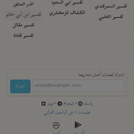
تفسير أبي السعود
الدر المنثور
تفسير السمرقندي
الكشاف للزمخشري
تفسير ابن أبي حاتم
تفسير الثعلبي
تفسير مقاتل
تفسير قتادة
اشترك لتصلك أخبار مشاريعنا
اشترك
راسلنا
•
تليجرام
•
تويتر
تعليمات
•
عن الباحث القرآني
أندرويد
أيفون