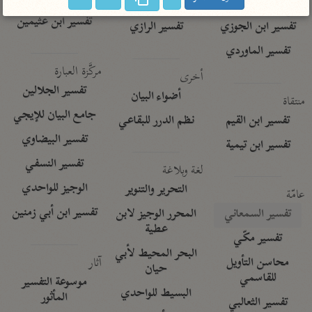
تفسير الآلوسي
جمع الأقوال
تفسير ابن عثيمين
تفسير ابن الجوزي
تفسير الرازي
تفسير الماوردي
مركَّزة العبارة
أخرى
تفسير الجلالين
أضواء البيان
منتقاة
جامع البيان للإيجي
تفسير ابن القيم
نظم الدرر للبقاعي
تفسير البيضاوي
تفسير ابن تيمية
تفسير النسفي
لغة وبلاغة
الوجيز للواحدي
التحرير والتنوير
عامّة
تفسير ابن أبي زمنين
تفسير السمعاني
المحرر الوجيز لابن
عطية
تفسير مكّي
البحر المحيط لأبي
آثار
محاسن التأويل
حيان
للقاسمي
موسوعة التفسير
البسيط للواحدي
المأثور
تفسير الثعالبي