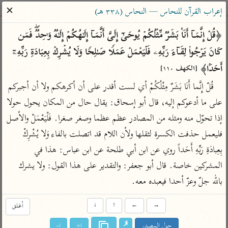
ساهم معنا في نشر القرآن والعلم الشرعي
✕
إعراب القرآن للنحاس — النحاس (٣٣٨ هـ)
الباحث القرآني
﴿قُلۡ إِنَّمَاۤ أَنَا۠ بَشَرࣱ مِّثۡلُكُمۡ یُوحَىٰۤ إِلَیَّ أَنَّمَاۤ إِلَـٰهُكُمۡ إِلَـٰهࣱ وَ ٰ⁠حِدࣱۖ فَمَن 
كَانَ یَرۡجُوا۟ لِقَاۤءَ رَبِّهِۦ فَلۡیَعۡمَلۡ عَمَلࣰا صَـٰلِحࣰا وَلَا یُشۡرِكۡ بِعِبَادَةِ رَبِّهِۦۤ 
بحث
تفسير
علوم
مصاحف
معاجم
أَحَدَۢا﴾ 
[الكهف ١١٠]
قُلْ إِنَّما أَنَا بَشَرٌ مِثْلُكُمْ أي لست أقدر على أن أكرهكم ولا أن أجبركم 
على ما أدعوكم إليه، قال أبو إسحاق: يقال حال من المكان يحول حولا 
Type 2 or more characters for results.
إذا تحوّل منه ومثله من المصادر عظم عظما وصغر صغرا. فَلْيَعْمَلْ والأصل 
Type 1 or more
أمّهات
عامّة
معاصرة
فليعمل حذفت الكسرة لثقلها ولأن اللام قد اتصلت بالفاء وَلا يُشْرِكْ 
characters for results.
تفسير الطبري
فتح البيان للقنوجي
الميسر
بِعِبادَةِ رَبِّهِ أَحَداً روي عن ابن أبي طلحة عن ابن عباس: هذا في 
تفسير ابن كثير
فتح القدير للشوكاني
المختصر في
المشركين خاصة. قال أبو جعفر: والتقدير على هذا القول: ولا يشرك 
التفسير
تفسير القرطبي
تفسير ابن جزي
بالله جلّ وعزّ أحدا فيعبده معه.
تفسير السعدي
تفسير البغوي
→
←
↑
↓
أغلق
أيسر التفاسير
موسوعات
القرآن – تدبر وعمل
حول المصدر
ا+
ا-