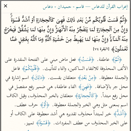
ساهم معنا في نشر القرآن والعلم الشرعي
✕
إعراب القرآن للدعاس — قاسم - حميدان - دعاس
الباحث القرآني
﴿ثُمَّ قَسَتۡ قُلُوبُكُم مِّنۢ بَعۡدِ ذَ ٰ⁠لِكَ فَهِیَ كَٱلۡحِجَارَةِ أَوۡ أَشَدُّ قَسۡوَةࣰۚ 
وَإِنَّ مِنَ ٱلۡحِجَارَةِ لَمَا یَتَفَجَّرُ مِنۡهُ ٱلۡأَنۡهَـٰرُۚ وَإِنَّ مِنۡهَا لَمَا یَشَّقَّقُ فَیَخۡرُجُ 
بحث
تفسير
علوم
مصاحف
معاجم
مِنۡهُ ٱلۡمَاۤءُۚ وَإِنَّ مِنۡهَا لَمَا یَهۡبِطُ مِنۡ خَشۡیَةِ ٱللَّهِۗ وَمَا ٱللَّهُ بِغَـٰفِلٍ عَمَّا 
تَعۡمَلُونَ﴾ 
[البقرة ٧٤]
﴿ثُمَّ﴾
 عاطفة. 
﴿قَسَتْ﴾
 فعل ماض مبني على الفتحة المقدرة على 
Type 2 or more characters for results.
الألف المحذوفة للالتقاء الساكنين، والتاء للتأنيث. 
﴿قُلُوبُكُمْ﴾
 فاعل 
Type 1 or more
أمّهات
عامّة
معاصرة
والجملة معطوفة. 
﴿مِنْ بَعْدِ﴾
 متعلقان بقست. 
﴿ذلِكَ﴾
 اسم إشارة في 
characters for results.
تفسير الطبري
فتح البيان للقنوجي
الميسر
محل جر بالإضافة. 
﴿فَهِيَ﴾
 الفاء عاطفة، هي ضمير رفع منفصل في 
تفسير ابن كثير
فتح القدير للشوكاني
المختصر في
محل رفع مبتدأ. 
﴿كَالْحِجارَةِ﴾
 متعلقان بالخبر المحذوف، وقيل الكاف 
التفسير
تفسير القرطبي
تفسير ابن جزي
اسم بمعنى مثل وهي الخبر والجملة معطوفة. 
﴿أَوْ﴾
 حرف عطف. 
تفسير السعدي
تفسير البغوي
﴿أَشَدُّ﴾
 خبر لمبتدأ محذوف تقديره هي أشد معطوفة على الكاف أو 
أيسر التفاسير
على الخبر المحذوف من عطف المفردات. 
﴿قَسْوَةً﴾
 تمييز.
موسوعات
القرآن – تدبر وعمل