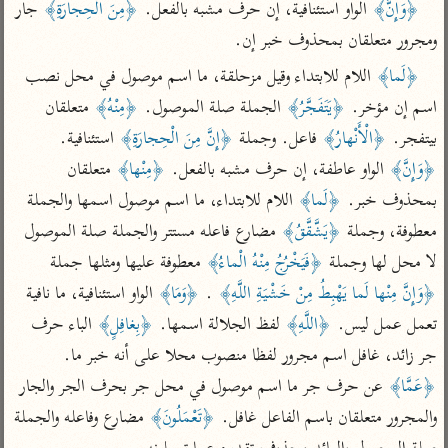
تفسير الآلوسي
﴿وَإِنَّ﴾
 الواو استئنافية، إن حرف مشبه بالفعل. 
﴿مِنَ الْحِجارَةِ﴾
 جار 
جمع الأقوال
تفسير ابن عثيمين
تفسير ابن الجوزي
تفسير الرازي
ومجرور متعلقان بمحذوف خبر إن.
تفسير الماوردي
﴿لَما﴾
 اللام للابتداء وقيل مزحلقة، ما اسم موصول في محل نصب 
مركَّزة العبارة
اسم إن مؤخر. 
﴿يَتَفَجَّرُ﴾
 الجملة صلة الموصول. 
﴿مِنْهُ﴾
 متعلقان 
أخرى
تفسير الجلالين
بيتفجر. 
﴿الْأَنْهارُ﴾
 فاعل. وجملة 
﴿إِنَّ مِنَ الْحِجارَةِ﴾
 استئنافية. 
أضواء البيان
منتقاة
جامع البيان للإيجي
﴿وَإِنَّ﴾
 الواو عاطفة، إن حرف مشبه بالفعل. 
﴿مِنْها﴾
 متعلقان 
تفسير ابن القيم
نظم الدرر للبقاعي
بمحذوف خبر. 
﴿لَما﴾
 اللام للابتداء، ما اسم موصول اسمها والجملة 
تفسير البيضاوي
تفسير ابن تيمية
معطوفة، وجملة 
﴿يَشَّقَّقُ﴾
 مضارع فاعله مستتر والجملة صلة الموصول 
تفسير النسفي
لغة وبلاغة
لا محل لها وجملة 
﴿فَيَخْرُجُ مِنْهُ الْماءُ﴾
 معطوفة عليها ومثلها جملة 
الوجيز للواحدي
التحرير والتنوير
عامّة
﴿وَإِنَّ مِنْها لَما يَهْبِطُ مِنْ خَشْيَةِ اللَّهِ﴾
 . 
﴿وَمَا﴾
 الواو استئنافية، ما نافية 
تفسير ابن أبي زمنين
تفسير السمعاني
المحرر الوجيز لابن
تعمل عمل ليس. 
﴿اللَّهِ﴾
 لفظ الجلالة اسمها. 
﴿بِغافِلٍ﴾
 الباء حرف 
عطية
تفسير مكّي
جر زائد، غافل اسم مجرور لفظا منصوب محلا على أنه خبر ما. 
البحر المحيط لأبي
آثار
محاسن التأويل
﴿عَمَّا﴾
 عن حرف جر ما اسم موصول في محل جر بحرف الجر والجار 
حيان
للقاسمي
موسوعة التفسير
والمجرور متعلقان باسم الفاعل غافل. 
﴿تَعْمَلُونَ﴾
 مضارع وفاعله والجملة 
البسيط للواحدي
المأثور
تفسير الثعالبي