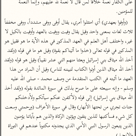
على الكفار نعمة خلافاً لمن قال لا نعمة لله عليهم، وإنما النعمة 
تفسير أبي السعود
الدر المنثور
تفسير السمرقندي
للمؤمنين.
الكشاف للزمخشري
تفسير ابن أبي حاتم
تفسير الثعلبي
(وأوفوا بعهدي) أي امتثلوا أمري، يقال أوفى ووفى مشدداً، ووفى مخففاً 
تفسير مقاتل
ثلاث لغات بمعنى واحد وقيل يقال وفيت ووفيت بالعهد وأوفيت بالكيل لا 
تفسير قتادة
غير، واختلف أهل العلم في العهد المذكور في هذه الآية ما هو فقيل هو 
المذكور في قوله تعالى (خذوا ما آتيناكم بقوة) وقيل هو ما في قوله (ولقد 
أخذ الله ميثاق بني إسرائيل وبعثنا منهم اثني عشر نقيباً) وقيل هو قوله (ولقد 
أخذ الله ميثاق الذين أوتوا الكتاب لتبيننه للناس) وقيل أن المراد من هذا 
اشترك لتصلك أخبار مشاريعنا
العهد ما أثبته في الكتب المتقدمة من وصف محمد - صلى الله عليه 
اشترك
وسلم - وإنه سيبعثه على ما صرح بذلك في سورة المائدة بقوله (ولقد أخذ 
الله ميثاق بني إسرائيل) إلى قوله (لأكفرن عنكم سيآتكم ولأدخلنكم 
راسلنا
•
تليجرام
•
تويتر
جنات تجري من تحتها الأنهار) وقال في سورة الأعراف (ورحمتي وسعت 
تعليمات
•
عن الباحث القرآني
كل شيء فسأكتبها للذين يتقون ويؤتون الزكاة والذين هم بآياتنا يؤمنون 
الذين يتبعون الرسول النبي الأمي الذي يجدونه مكتوباً عندهم في التوراة 
والإنجيل).
أندرويد
أيفون