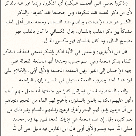
تفسير الآلوسي
(اذكروا نعمتي التي أنعمت عليكم) أي اشكروا، وإنما عبر عنه بالذكر 
جمع الأقوال
تفسير ابن عثيمين
تفسير ابن الجوزي
تفسير الرازي
لأن من ذكر النعمة فقد شكرها، ومن جحدها فقد كفرها: والذكر 
بالكسر هو ضد الإنصات، وبالضم ضد النسيان، وجعله بعض أهل العلم 
تفسير الماوردي
مركَّزة العبارة
مشتركاً بين ذكر القلب واللسان، وقال الكسائي ما كان بالقلب فهو 
أخرى
تفسير الجلالين
مضموم الذال، وما كان باللسان فهو مكسور الذال.
أضواء البيان
منتقاة
جامع البيان للإيجي
قال ابن الأنباري: والمعنى في الآية اذكر واشكر نعمتي فحذف الشكر 
تفسير ابن القيم
نظم الدرر للبقاعي
اكتفاء بذكر النعمة وهي اسم جنس، وحدها أنها المنفعة الفعولة على 
تفسير البيضاوي
تفسير ابن تيمية
جهة الإحسان إلى الغير، وقيل المنفعة الحسنة والأول أولى، والكلام على 
تفسير النسفي
لغة وبلاغة
قيود هذا الحد وضروب النعمة مستوفى في تفسير الرازي فليراجعه.
الوجيز للواحدي
التحرير والتنوير
عامّة
والنعم المخصوصة ببني إسرائيل كثيرة من جملتها أنه جعل منهم أنبياء 
تفسير ابن أبي زمنين
تفسير السمعاني
المحرر الوجيز لابن
وأنزل عليهم الكتاب والمن والسلوى، وأخرج لهم الماء من الحجر ونجاهم 
عطية
تفسير مكّي
من آل فرعون وفلق لهم البحر وأغرق فرعون وظللهم بالغمام وغير ذلك من 
البحر المحيط لأبي
آثار
محاسن التأويل
حيان
نعم كثيرة، وقيل إن هذه النعمة هي إدراك المخاطبين بها زمن محمد 
للقاسمي
موسوعة التفسير
البسيط للواحدي
صلى الله عليه وسلم والأول أولى قال ابن الفارس فيه دليل على أن لله 
المأثور
تفسير الثعالبي