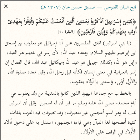
ساهم معنا في نشر القرآن والعلم الشرعي
✕
فتح البيان للقنوجي — صديق حسن خان (١٣٠٧ هـ)
الباحث القرآني
﴿یَـٰبَنِیۤ إِسۡرَ ٰ⁠ۤءِیلَ ٱذۡكُرُوا۟ نِعۡمَتِیَ ٱلَّتِیۤ أَنۡعَمۡتُ عَلَیۡكُمۡ وَأَوۡفُوا۟ بِعَهۡدِیۤ 
أُوفِ بِعَهۡدِكُمۡ وَإِیَّـٰیَ فَٱرۡهَبُونِ﴾ 
[البقرة ٤٠]
بحث
تفسير
علوم
مصاحف
معاجم
(يا بني اسرائيل) اتفق المفسرون على أن إسرائيل هو يعقوب بن إسحق 
ابن إبراهيم عليهم السلام، ومعناه عبد الله، لأن إسر في لغتهم هو العبد، 
وإيل هو الله، وكذلك جبريل هو عبد الله وميكائيل عبد الله، قال القفال إن 
Type 2 or more characters for results.
إسر بالعبرانية في معنى إنسان فكأنه قيل رجل الله، وقيل معناه صفوة الله، 
Type 1 or more
أمّهات
عامّة
معاصرة
والأول أولى، والمعنى يا أولاد يعقوب.
characters for results.
تفسير الطبري
فتح البيان للقنوجي
الميسر
والخطاب مع جماعة اليهود الذين كانوا بالمدينة من ولد يعقوب في 
تفسير ابن كثير
فتح القدير للشوكاني
المختصر في
أيام محمد- صلى الله عليه وسلم -، قيل أن له اسمين. وقيل أن اسرائيل 
التفسير
تفسير القرطبي
تفسير ابن جزي
لقب له وهو اسم أعجمي غير منصرف، وقد تصرفت فيه العرب بلغات 
تفسير السعدي
تفسير البغوي
كثيرة أفصحها لغة القرآن وهي قراءة الجمهور، استدل به على دخول أولاد 
أيسر التفاسير
الأولاد في الوقف على الأولاد.
موسوعات
القرآن – تدبر وعمل