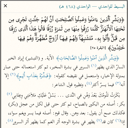
ساهم معنا في نشر القرآن والعلم الشرعي
✕
البسيط للواحدي — الواحدي (٤٦٨ هـ)
الباحث القرآني
﴿وَبَشِّرِ ٱلَّذِینَ ءَامَنُوا۟ وَعَمِلُوا۟ ٱلصَّـٰلِحَـٰتِ أَنَّ لَهُمۡ جَنَّـٰتࣲ تَجۡرِی مِن 
تَحۡتِهَا ٱلۡأَنۡهَـٰرُۖ كُلَّمَا رُزِقُوا۟ مِنۡهَا مِن ثَمَرَةࣲ رِّزۡقࣰا قَالُوا۟ هَـٰذَا ٱلَّذِی رُزِقۡنَا 
بحث
تفسير
علوم
مصاحف
معاجم
مِن قَبۡلُۖ وَأُتُوا۟ بِهِۦ مُتَشَـٰبِهࣰاۖ وَلَهُمۡ فِیهَاۤ أَزۡوَ ٰ⁠جࣱ مُّطَهَّرَةࣱۖ وَهُمۡ فِیهَا 
خَـٰلِدُونَ﴾ 
[البقرة ٢٥]
﴿وَبَشِّرِ الَّذِينَ آمَنُوا وَعَمِلُوا الصَّالِحَاتِ﴾
 الآية. و (التبشير) إيراد الخبر 
Type 2 or more characters for results.
(١)
السارّ الذي يظهر
 السرور في بشرة المخبر، ثم كثر استعماله حتى صار 
Type 1 or more
أمّهات
عامّة
معاصرة
(٢)
بمنزلة الإخبار، واستعمل في نقيضه كقوله: 
﴿فَبَشِّرْهُ بِعَذَابٍ أَلِيمٍ﴾
 إلا 
characters for results.
تفسير الطبري
فتح البيان للقنوجي
الميسر
(٤)
(٣)
أنه
 فيما يسرّ أكثر
، ونظيره قول الشاعر:
تفسير ابن كثير
فتح القدير للشوكاني
المختصر في
(٥)
بَكَرَتْ تَلُومُكَ بَعْدَ وَهْنِ في النَّدى ... بَسْلٌ عَلَيْكِ مَلاَمَتِي وِعِتَابِي
التفسير
تفسير القرطبي
تفسير ابن جزي
بكر: أصله من البكور بالصباح، ثم كثر حتى قيل لكل من عجل (بكر) 
تفسير السعدي
تفسير البغوي
فكذلك صح أن يقول: بعد وهن. وقال قوم: أصله فيما يسر ويغم سواء، 
أيسر التفاسير
(٨)
(٧)
(٦)
موسوعات
إذا
 كان قد
 يظهر في بشرة الوجه أثر الغم كما يظهر أثر السرور
.
القرآن – تدبر وعمل