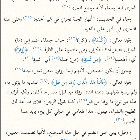
تفسير أبي السعود
الدر المنثور
(٢٠)
تفسير السمرقندي
الجري فيه توسعاً، لأنه موضع الجري
.
الكشاف للزمخشري
تفسير ابن أبي حاتم
(٢١)
تفسير الثعلبي
وجاء في الحديث: "أنهار الجنة تجري في غير أخدود"
 وعلى هذا 
تفسير مقاتل
فالجري في النهر على ظاهره.
تفسير قتادة
(٢٢)
وقوله تعالى: 
﴿كُلَّمَا﴾
. (كل)
: حرف جملة، ضم إلى (ما) 
(٢٣)
الجزاء، فصار أداة للتكرار، وهي منصوبة على الظرف
. 
﴿رُزِقوُاْ﴾
(٢٦)
(٢٥)
(٢٤)
أي: أطعموا
. 
﴿مِن ثَمَرَةٍ﴾
 (من) صلة
 أي: ثمرة
.
(٢٧)
ويجوز أن يكون للتبعيض، لأنهم إنما يرزقون بعض ثمار الجنة
.
اشترك لتصلك أخبار مشاريعنا
(٢٨)
وقوله تعالى: 
﴿قَالُواْ هَذَا اَلَّذِى رُزِقنَا مِن قَبل﴾
.
 لتشابه ما يؤتون به، 
اشترك
ولم يريدوا بقولهم: (هذا الذي رزقنا من قبل) نفس ما أكلوه، ولكن أرادوا: 
(٢٩)
هذا من نوع ما رزقنا من قبل
، كما يقول الرجل: فلان قد أعد لك 
راسلنا
•
تليجرام
•
تويتر
الطبيخ والشواء، فيقول: هذا طعامي في منزلي كل يوم، يريد هذا 
تعليمات
•
عن الباحث القرآني
(٣٠)
الجنس
.
و (قبل) يبنى على الضم في مثل هذا الموضع، لأنها تضمنت معنيين، 
أندرويد
أيفون