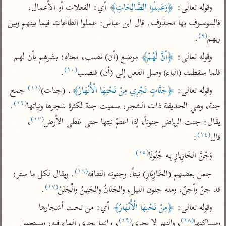
تفسير الآلوسي
جمع الأقوال
وقوله تعالى: 
﴿وَعَمِلُوا الصَّالِحَاتِ﴾
 أي: الفعلات أو الأعمال، 
تفسير ابن عثيمين
تفسير ابن الجوزي
تفسير الرازي
فالموصوف بها محذوف. قال ابن عباس: عملوا الطاعات فيما بينهم وبين 
(٩)
تفسير الماوردي
ربهم
.
مركَّزة العبارة
أخرى
وقوله تعالى: 
﴿أنَّ لَهُمْ﴾
 موضع (أن) نصب، معناه: بشرهم بأن لهم 
تفسير الجلالين
(١٠)
أضواء البيان
فلما سقطت (الباء) وصل الفعل إلى (أن) فنصب
.
منتقاة
جامع البيان للإيجي
تفسير ابن القيم
نظم الدرر للبقاعي
(١١)
وقوله تعالى: 
﴿جَنَّاتٍ تَجْرِي مِنْ تَحْتِهَا الْأَنْهَارُ﴾
. (جنات)
 جمع 
تفسير البيضاوي
(١٢)
تفسير ابن تيمية
جنة، وهي الحديقة ذات الشجر، سميت جنة لكثرة شجرها ونباتها
. 
تفسير النسفي
(١٣)
يقال: جنت الرياض جنوناً، إذا اعتمّ نبتها حتى غطى الأرض
، 
لغة وبلاغة
(١٤)
الوجيز للواحدي
قال
:
التحرير والتنوير
عامّة
(١٥)
تفسير ابن أبي زمنين
وَجْنَّ الخَازِبازِ بِه جُنُونَا
تفسير السمعاني
المحرر الوجيز لابن
عطية
(١٦)
تفسير مكّي
جعل بعضهم (الخَازِبَازِ) نبتاً، وجنونه التفافه
. ويقال لكل ما ستر: 
البحر المحيط لأبي
(١٧)
قد جنّ وأجنّ، ومنه جنون الليل، والجَنَانُ والجَنِينُ والْجَنَنُ
.
آثار
محاسن التأويل
حيان
للقاسمي
موسوعة التفسير
وقوله تعالى: 
﴿مِنْ تَحْتِهَا الْأَنْهَارُ﴾
 أي: من تحت أشجارها 
البسيط للواحدي
المأثور
تفسير الثعالبي
(١٩)
(١٨)
ومساكنها
، والنهر لا يجري
، وإنما يجري الماء فيه، ويستعمل 