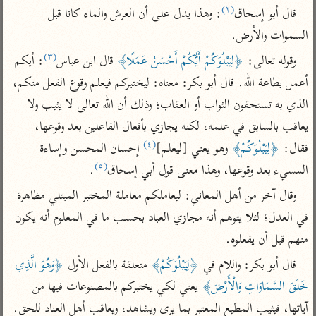
تفسير الآلوسي
جمع الأقوال
(٢)
قال أبو إسحاق
: وهذا يدل على أن العرش والماء كانا قبل 
تفسير ابن عثيمين
تفسير ابن الجوزي
تفسير الرازي
السموات والأرض.
تفسير الماوردي
(٣)
وقوله تعالى: 
﴿لِيَبْلُوَكُمْ أَيُّكُمْ أَحْسَنُ عَمَلًا﴾
 قال ابن عباس
: أيكم 
مركَّزة العبارة
أخرى
أعمل بطاعة الله. قال أبو بكر: معناه: ليختبركم فيعلم وقوع الفعل منكم، 
تفسير الجلالين
أضواء البيان
منتقاة
الذي به تستحقون الثواب أو العقاب؛ وذلك أن الله تعالى لا يثيب ولا 
جامع البيان للإيجي
تفسير ابن القيم
نظم الدرر للبقاعي
يعاقب بالسابق في علمه، لكنه يجازي بأفعال الفاعلين بعد وقوعها، 
تفسير البيضاوي
(٤)
تفسير ابن تيمية
فقال: 
﴿لِيَبْلُوَكُمْ﴾
 وهو يعني [ليعلم]
 إحسان المحسن وإساءة 
تفسير النسفي
(٥)
المسيء بعد وقوعها، وهذا معنى قول أبي إسحاق
.
لغة وبلاغة
الوجيز للواحدي
التحرير والتنوير
وقال آخر من أهل المعاني: ليعاملكم معاملة المختبر المبتلي مظاهرة 
عامّة
تفسير ابن أبي زمنين
في العدل؛ لئلا يتوهم أنه مجازي العباد بحسب ما في المعلوم أنه يكون 
تفسير السمعاني
المحرر الوجيز لابن
عطية
منهم قبل أن يفعلوه.
تفسير مكّي
البحر المحيط لأبي
قال أبو بكر: واللام في 
﴿لِيَبْلُوَكُمْ﴾
 متعلقة بالفعل الأول 
﴿وَهُوَ الَّذِي 
آثار
محاسن التأويل
حيان
للقاسمي
موسوعة التفسير
خَلَقَ السَّمَاوَاتِ وَالْأَرْضَ﴾
 يعني لكي يختبركم بالمصنوعات فيها من 
البسيط للواحدي
المأثور
تفسير الثعالبي
آياتها، فيثيب المطيع المعتبر بما يرى ويشاهد، ويعاقب أهل العناد للحق.