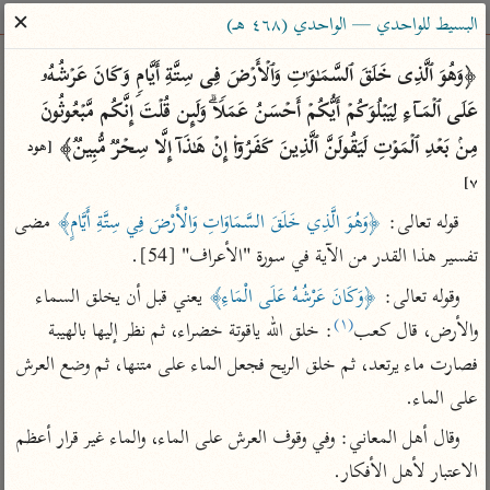
ساهم معنا في نشر القرآن والعلم الشرعي
✕
البسيط للواحدي — الواحدي (٤٦٨ هـ)
الباحث القرآني
﴿وَهُوَ ٱلَّذِی خَلَقَ ٱلسَّمَـٰوَ ٰ⁠تِ وَٱلۡأَرۡضَ فِی سِتَّةِ أَیَّامࣲ وَكَانَ عَرۡشُهُۥ 
عَلَى ٱلۡمَاۤءِ لِیَبۡلُوَكُمۡ أَیُّكُمۡ أَحۡسَنُ عَمَلࣰاۗ وَلَىِٕن قُلۡتَ إِنَّكُم مَّبۡعُوثُونَ 
بحث
تفسير
علوم
مصاحف
معاجم
مِنۢ بَعۡدِ ٱلۡمَوۡتِ لَیَقُولَنَّ ٱلَّذِینَ كَفَرُوۤا۟ إِنۡ هَـٰذَاۤ إِلَّا سِحۡرࣱ مُّبِینࣱ﴾ 
[هود 
٧]
قوله تعالى: 
﴿وَهُوَ الَّذِي خَلَقَ السَّمَاوَاتِ وَالْأَرْضَ فِي سِتَّةِ أَيَّامٍ﴾
 مضى 
Type 2 or more characters for results.
تفسير هذا القدر من الآية في سورة "الأعراف" [54].
Type 1 or more
أمّهات
عامّة
معاصرة
وقوله تعالى: 
﴿وَكَانَ عَرْشُهُ عَلَى الْمَاءِ﴾
 يعني قبل أن يخلق السماء 
characters for results.
تفسير الطبري
فتح البيان للقنوجي
الميسر
(١)
والأرض، قال كعب
: خلق الله ياقوتة خضراء، ثم نظر إليها بالهيبة 
تفسير ابن كثير
فتح القدير للشوكاني
المختصر في
فصارت ماء يرتعد، ثم خلق الريح فجعل الماء على متنها، ثم وضع العرش 
التفسير
تفسير القرطبي
تفسير ابن جزي
على الماء.
تفسير السعدي
تفسير البغوي
وقال أهل المعاني: وفي وقوف العرش على الماء، والماء غير قرار أعظم 
أيسر التفاسير
موسوعات
الاعتبار لأهل الأفكار.
القرآن – تدبر وعمل