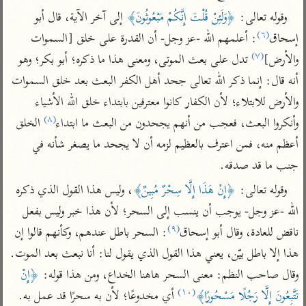
تفسير أبي السعود
الدر المنثور
تفسير السمرقندي
وقوله تعالى: 
﴿وَلَئِنْ قُلْتَ إِنَّكُمْ مَبْعُوثُونَ﴾
 إلى آخر الآية، قال أبو 
الكشاف للزمخشري
تفسير ابن أبي حاتم
(٦)
إسحاق
: أعلمهم الله -عز وجل- أن القدرة على خلق [السموات 
تفسير الثعلبي
(٧)
تفسير مقاتل
والأرض]
 تدل على بعث الموتى، ومعنى هذا ما ذكره؛ أبو بكر؛ وهو 
أنه قال: إنما ذكر الله تعالى جحد أهل الكفر البعث بعد خلق السموات 
تفسير قتادة
والأرض للابتلاء؛ لأن الكفار كانوا معترفين بابتداء خلق الله الأشياء 
(٨)
وأنكروا البعث، فعجب من أنهم يجحدون من البعث ما ابتداء
 الخلق 
أعظم منه، فمن اعترف بالعظيم لزمه أن لا يجحد ما يصغر شأنه في 
جنب ما قد صدقه.
اشترك لتصلك أخبار مشاريعنا
وقوله تعالى: 
﴿إِنْ هَذَا إِلَّا سِحْرٌ مُبِينٌ﴾
، وليس هذا القول الذي ذكره 
اشترك
الله -عز وجل- يوجب أن ينسب إلى السحر؛ لأن هذا خبر وليس بفعل 
(٩)
ناقض للعادة، وقال أبو إسحاق
: السحر باطل عندهم، وكأنهم قالوا إن 
راسلنا
•
تليجرام
•
تويتر
هذا إلا باطل بيّن، يعني هذا القول الذي يقول لنا: أنا نبعث بعد الموت. 
تعليمات
•
عن الباحث القرآني
وقال صاحب النظم: معنى السحر هاهنا الخداع، ومن هذا قوله: 
﴿إِنْ 
(١٠)
تَتَّبِعُونَ إِلَّا رَجُلًا مَسْحُورًا﴾
 أي مخدوعًا؛ لأن به سحرًا قد عمل به.

أندرويد
أيفون