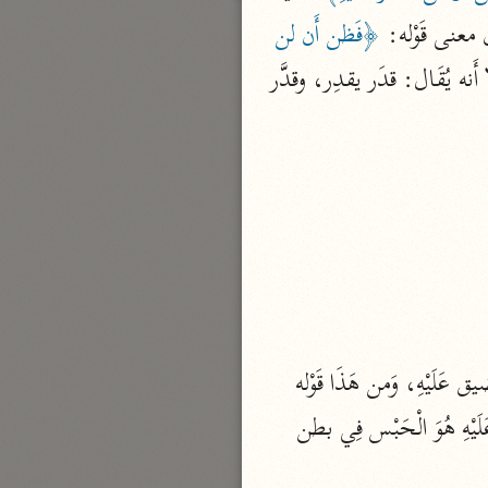
ن معنى قَوْله: 
﴿فَظن أَن لن 
بارة
 أَي: لن نقدر عَلَيْهِ بِمَعْنى الحكم وَالْقَضَاء، يُقَال: قدر وَقدر بِمَعْنى وَاحِد، إِلَّا أَنه يُقَال: قدَر يقدِر، وقدَّر 
تفسير الجلالين
حلّي والسيوطي (٨٦٤، ٩١١ هـ)
نحو مجلد
جامع البيان
الإيجي (٩٠٥ هـ)
نحو ٣ مجلدات
أنوار التنزيل
البيضاوي (٦٨٥ هـ)
 أَي: لن نضيق عَلَيْهِ، وَمن هَذَا قَوْله 
نحو ٣ مجلدات
 أَي: ضيق، وَاعْلَم أَن معنى التَّضْيِيق وَالتَّقْدِير عَلَيْهِ هُوَ الْحَبْس فِي بطن 
مدارك التنزيل
النسفي (٧١٠ هـ)