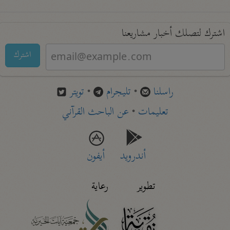
اشترك لتصلك أخبار مشاريعنا
اشترك
راسلنا
•
تليجرام
•
تويتر
تعليمات
•
عن الباحث القرآني
أندرويد
أيفون
تطوير
رعاية