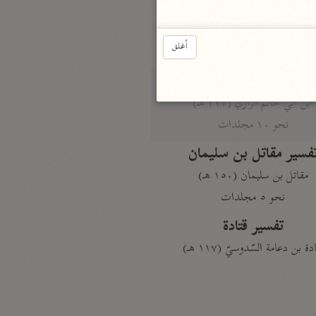
الدر المنثور
لال الدين السيوطي (٩١١ هـ)
أغلق
نحو ١٣ مجلدًا
سير القرآن العظيم مسندًا
ابن أبي حاتم الرازي (٣٢٧ هـ)
نحو ١٠ مجلدات
فسير مقاتل بن سليمان
مقاتل بن سليمان (١٥٠ هـ)
نحو ٥ مجلدات
تفسير قتادة
دة بن دعامة السّدوسيّ (١١٧ هـ)