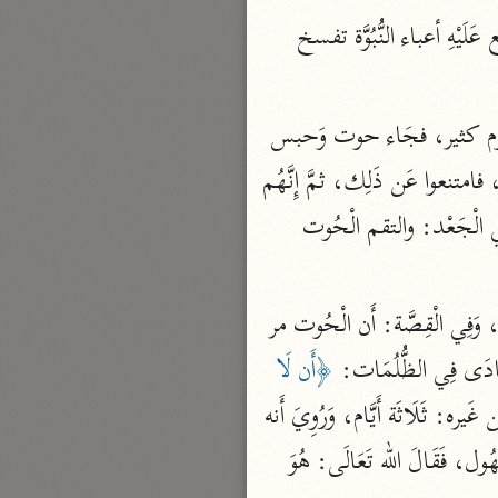
نحو ٣ مجلدات
قَالَ أهل الْعلم: وَلم يكن يُونُس من أولي الْعَزْم من الرُّسُل، وَكَانَ ضيق الصَّدْر، فَلَمَّا وضع عَلَيْهِ أعباء النُّبُوَّة تفسخ 
الوجيز
الواحدي (٤٦٨ هـ)
 فِي الْقِصَّة: أَنه لما ذهب ركب السَّفِينَة، وَفِي السَّفِينَة قوم كثير، فجَاء حوت وَحبس 
نحو مجلد
السَّفِينَة، وخشي الْقَوْم على أنفسهم الْهَلَاك، وتنبه يُونُس أَنه هُوَ المُرَاد فَقَالَ: ألقوني تنجوا، فامتنعوا عَن ذَلِك، ثمَّ إِنَّهُم 
تفسير القرآن العزيز
استهموا فَخرج السهْم عَلَيْهِ مَرَّات، فألقوه فالتقمه الْحُوت، وَمَرَّتْ السَّفِينَة، قَالَ سَالم بن أبي الْجَعْد: والتقم الْحُوت 
ابن أبي زمنين (٣٩٩ هـ)
نحو مجلدين
 أَي: ظلمَة اللَّيْل، وظلمة الْبَحْر، وظلمة بطن الْحُوت، وَفِي الْقِصَّة: أَن الْحُوت مر 
ادَى فِي الظُّلُمَات: 
﴿أَن لَا 
موسوعة التفسير المأثور
 قَالَ ابْن عَبَّاس: مكث فِيهِ أَرْبَعِينَ يَوْمًا، وَعَن غَيره: ثَلَاثَة أَيَّام، وَرُوِيَ أَنه 
معهد الشاطبي
لما دَعَا بِهَذِهِ الدعْوَة سَمِعت الْمَلَائِكَة صَوته، فَقَالُوا: يَا رب صَوت مَعْرُوف من مَكَان مَجْهُول، فَقَالَ الله تَعَالَى: هُوَ 
٢٣ مجلدًا