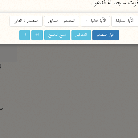
وت سجنا لَهُ فدعوا.
الزمخشري (٥٣٨ هـ)
ج
نحو ٨ مجلدات
الآية السابقة
الآية التالية
←
المصدر
↑
السابق
المصدر
↓
التالي
تف
حول المصدر
التشكيل
نسخ الجميع
ا+
ا-
ت
قتا