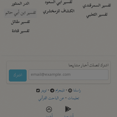
تفسير أبي السعود
الدر المنثور
تفسير السمرقندي
الكشاف للزمخشري
تفسير ابن أبي حاتم
تفسير الثعلبي
تفسير مقاتل
تفسير قتادة
اشترك لتصلك أخبار مشاريعنا
اشترك
راسلنا
•
تليجرام
•
تويتر
تعليمات
•
عن الباحث القرآني
أندرويد
أيفون