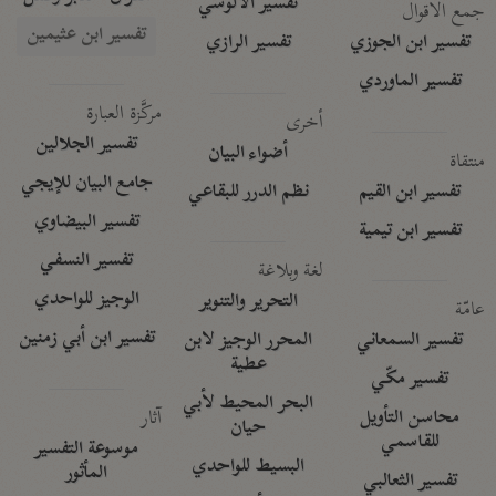
تفسير الآلوسي
جمع الأقوال
تفسير ابن عثيمين
تفسير ابن الجوزي
تفسير الرازي
تفسير الماوردي
مركَّزة العبارة
أخرى
تفسير الجلالين
أضواء البيان
منتقاة
جامع البيان للإيجي
تفسير ابن القيم
نظم الدرر للبقاعي
تفسير البيضاوي
تفسير ابن تيمية
تفسير النسفي
لغة وبلاغة
الوجيز للواحدي
التحرير والتنوير
عامّة
تفسير ابن أبي زمنين
تفسير السمعاني
المحرر الوجيز لابن
عطية
تفسير مكّي
البحر المحيط لأبي
آثار
محاسن التأويل
حيان
للقاسمي
موسوعة التفسير
البسيط للواحدي
المأثور
تفسير الثعالبي