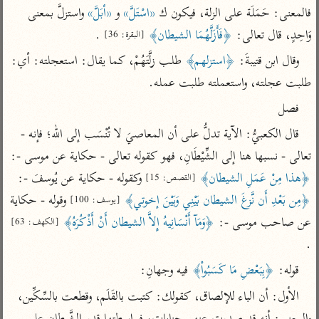
تفسير أبي السعود
الدر المنثور
فالمعنى: حَمَلَة على الزلة، فيكون ك 
«اسْتَلَّ»
 و 
«أبَلَّ»
 واستزلَّ بمعنى 
تفسير السمرقندي
الكشاف للزمخشري
وَاحِدٍ، قال تعالى: 
﴿فَأَزَلَّهُمَا الشيطان﴾
 .
تفسير ابن أبي حاتم
[البقرة: 36]
تفسير الثعلبي
تفسير مقاتل
وقال ابن قتيبةَ: 
﴿استزلهم﴾
 طلب زلَّتَهُمْ، كما يقال: استعجلته: أي: 
طلبت عجلته، واستعملته طلبت عمله.
تفسير قتادة
فصل
قال الكعبيُّ: الآية تدلُّ على أن المعاصيَ لا تُنْسَب إلى الله؛ فإنه - 
تعالى - نسبها هنا إلى الشِّيْطَانِ، فهو كقوله تعالى - حكاية عن موسى -: 
﴿هذا مِنْ عَمَلِ الشيطان﴾
 وكقوله - حكاية عن يُوسفَ -: 
اشترك لتصلك أخبار مشاريعنا
[القصص: 15]
﴿مِن بَعْدِ أَن نَّزغَ الشيطان بَيْنِي وَبَيْنَ إخوتي﴾
 وقوله - حكاية 
[يوسف: 100]
اشترك
عن صاحب موسى -: 
﴿وَمَآ أَنْسَانِيهُ إِلاَّ الشيطان أَنْ أَذْكُرَهُ﴾
[الكهف: 63]
.
راسلنا
•
تليجرام
•
تويتر
كنوز
•
تعليمات
•
عن الباحث القرآني
قوله: 
﴿بِبَعْضِ مَا كَسَبُواْ﴾
 فيه وجهانِ:
الأول: أن الباء للإلصاق، كقولك: كتبت بالقَلَم، وقطعت بالسِّكِّين، 
أندرويد
أيفون