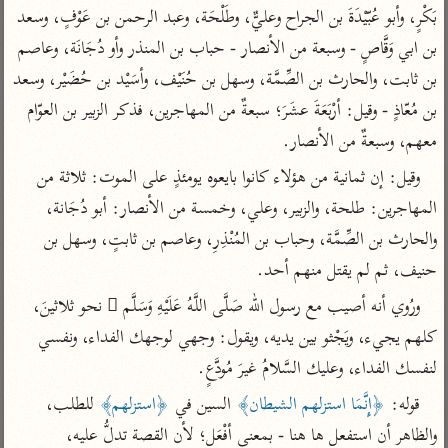
تفسير الآلوسي
جمع الأقوال
بَكْرٍ، وأبو عُبّيْدَةَ بن الجراح وعليٌّ، وطَلْحَة، وعبد الرحمن بن عَوْفٍ، وسعد 
تفسير ابن عثيمين
تفسير ابن الجوزي
تفسير الرازي
بن ابي وَقَّاصٍ - وسبعة من الأنصار - حباب بن المنذر وأو دُجَانَة، وعاصم 
تفسير الماوردي
بن ثابت، والحارث بن الصِّمَّة، وسهل بن حُنَيْف، وأسَيْد بن حُضَيْر، وسعد 
مركَّزة العبارة
بن مُعّاذٍ - وقيل: أرْبَعَةَ عشَرَ؛ سبعةٌ من المهاجرين، فذكر الزبير بن العوّام 
أخرى
تفسير الجلالين
أضواء البيان
معهم، وسبعةٌ من الأنصار.
منتقاة
جامع البيان للإيجي
تفسير ابن القيم
نظم الدرر للبقاعي
وقيل: إن ثمانية من هؤلاء كانوا بايعوه يومئذٍ على الموت: ثلاثة من 
تفسير البيضاوي
المهاجرين: طلحة، والزبير، وعلي، وخمسة من الأنصار: أبو دُجَانة، 
تفسير ابن تيمية
تفسير النسفي
والحارث بن الصِّمَّة، وحباب بن المُنْذِرِ، وعاصم بن ثابتٍ، وسهل بن 
لغة وبلاغة
حنيف، ثم لم يقتل منهم أحد.
الوجيز للواحدي
التحرير والتنوير
عامّة
ورُوي أنه أصيب مع رسول الله صَلَّى اللَّهُ عَلَيْهِ وَسَلَّم َ نحو ثلاثينَ، 
تفسير ابن أبي زمنين
تفسير السمعاني
المحرر الوجيز لابن
عطية
كلهم يجيء، ويَجْثو بين يديه، ويقول: وجهي لوجهك الفداء، ونفسي 
تفسير مكّي
البحر المحيط لأبي
لنفسك الفداء، وعليك السَّلامُ غيرَ مُودَّعٍ.
آثار
محاسن التأويل
حيان
للقاسمي
قوله: 
﴿إِنَّمَا استزلهم الشيطان﴾
 السين في 
﴿استزلهم﴾
 للطلب، 
موسوعة التفسير
البسيط للواحدي
المأثور
والظاهر أن استفعل ها هنا - بمعنى أفْعَل؛ لأن القصة تدلُّ عليه، 
تفسير الثعالبي