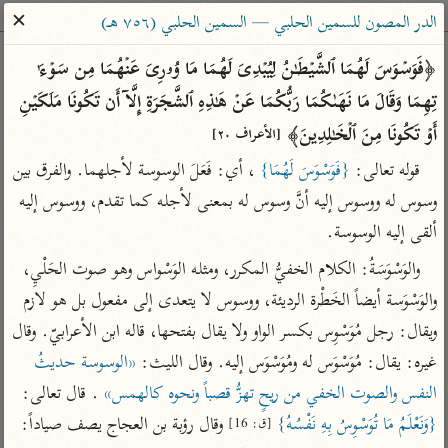
ساهم معنا في نشر القرآن والعلم الشرعي
✕
الدر المصون للسمين الحلبي — السمين الحلبي (٧٥٦ هـ)
الباحث القرآني
﴿فَوَسۡوَسَ لَهُمَا ٱلشَّیۡطَـٰنُ لِیُبۡدِیَ لَهُمَا مَا وُۥرِیَ عَنۡهُمَا مِن سَوۡءَ ٰ⁠ 
تِهِمَا وَقَالَ مَا نَهَىٰكُمَا رَبُّكُمَا عَنۡ هَـٰذِهِ ٱلشَّجَرَةِ إِلَّاۤ أَن تَكُونَا مَلَكَیۡنِ 
بحث
تفسير
علوم
مصاحف
معاجم
أَوۡ تَكُونَا مِنَ ٱلۡخَـٰلِدِینَ﴾ 
[الأعراف ٢٠]
قوله تعالى: 
{فَوَسْوَسَ لَهُمَا}
 ، أي: فَعَلَ الوسوسة لأجلهما. والفرق بين 
وسوس له ووسوس إليه أنَّ وسوس له بمعنى لأجله كما تقدم، ووسوس إليه 
Type 2 or more characters for results.
ألقى إليه الوسوسة.
Type 1 or more
أمّهات
عامّة
معاصرة
والوَسْوَسَةُ: الكلام الخفيُّ المكرر، ومثله الوَسْواس وهو صوت الحَلْيِ، 
characters for results.
تفسير الطبري
فتح البيان للقنوجي
الميسر
والوَسْوَسة أيضاً الخَطْرة الرديئة، ووسوس لا يتعدى إلى مفعول بل هو لازم 
تفسير ابن كثير
فتح القدير للشوكاني
المختصر في
ويقال: رجل مُوَسْوِس بكسر الواو ولا يقال بفتحها، قاله ابن الأعرابيّ. وقال 
التفسير
تفسير القرطبي
تفسير ابن جزي
غيره: يقال: مُوَسْوَس له ومُوَسْوَس إليه. وقال الليث: 
«الوسوسة حديثُ 
تفسير السعدي
تفسير البغوي
النفس والصوت الخفي من ريحٍ تهزُّ قصباً ونحوه كالهمس»
 . قال تعالى: 
أيسر التفاسير
موسوعات
{وَنَعْلَمُ مَا تُوَسْوِسُ بِهِ نَفْسُهُ}
 وقال رؤبة بن العجاج يصف صياداً:
[ق: 16]
القرآن – تدبر وعمل