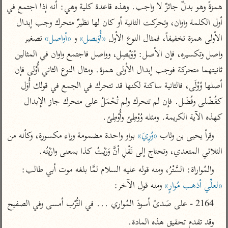
تفسير أبي السعود
همزةً وهو بدلٌ جائزٌ لا واجب. وهذه قاعدة كلية وهي: أنه إذا اجتمع في 
الدر المنثور
تفسير السمرقندي
أول الكلمة واوان، وتحركت الثانية أو كان لها نظيرٌ متحرك وجب إبدال 
الكشاف للزمخشري
تفسير ابن أبي حاتم
تفسير الثعلبي
الأولى همزة تخفيفاً، فمثال النوع الأول 
«أُوَيصل»
 و 
«أواصل»
 تصغير 
تفسير مقاتل
واصل وتكسيره، فإن الأصل: وُوَيْصِل، وواصل فاجتمع واوان في المثالين 
تفسير قتادة
ثانيتهما متحركة فوجب إبدال الأولى همزة. ومثال النوع الثاني أُوْلى فإن 
أصلها وُوْلَى، فالثانية ساكنة لكنها قد تتحرك في الجمع في قولك أُوَل 
كفُضْلى وفُضَل. فإن لم تتحرك ولم تُحْمَلْ على متحرك جاز الإِبدال 
كهذه الآية الكريمة. ومثله وُوْطِئ وأُوْطِئ.
اشترك لتصلك أخبار مشاريعنا
وقرأ يحيى بن وثاب 
«وُرِيَ»
 بواو واحدة مضمومة وراء مكسورة، وكأنه من 
اشترك
الثلاثي المتعدي، وتحتاج إلى نَقْلِ أنَّ وَرَيْتُ كذا بمعنى وارَيْتُه.
والمُواراة: السَّتْرُ، ومنه قوله عليه السلام لمَّا بلغه موت أبي طالب: 
راسلنا
•
تليجرام
•
تويتر
«لعلِّي أذهب مُوارٍ»
 ومنه قول الآخر:
تعليمات
•
عن الباحث القرآني
2164 - على صَدىً أسودَ المُواري ... في التُّرْب أمسى وفي الصفيح
وقد تقدم تحقيق هذه المادة.
أندرويد
أيفون