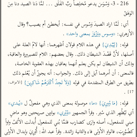
تفسير الآلوسي
جمع الأقوال
216 - 3- وَسْوَسَ يدعو مُخلِصاً ربِّ الفَلَق ... لمَّا دَنا الصيد دنا مِنَ 
تفسير ابن عثيمين
تفسير ابن الجوزي
تفسير الرازي
الوَهَقْ
تفسير الماوردي
أي: لَمَّا اراد الصيدَ وَسْوس في نفسه: أيخطئ أم يصيب؟ وقال 
مركَّزة العبارة
الأزهري: 
«وسوس ووَزْوَزَ بمعنى واحد»
 .
أخرى
تفسير الجلالين
أضواء البيان
منتقاة
قوله: 
{لِيُبْدِيَ}
 في هذه اللام قولان أظهرهما: أنها لامُ العلة على 
جامع البيان للإيجي
تفسير ابن القيم
نظم الدرر للبقاعي
أصلها، لأنَّ قَصْدَ الشيطان ذلك. وقال بعضهم: اللام للصيرورة والعاقبة، 
تفسير البيضاوي
وذلك أن الشيطان لم يكن يعلم أنهما يعاقبان بهذه العقوبة الخاصة، 
تفسير ابن تيمية
تفسير النسفي
فالمعنى: أن أمرهما آيل إلى ذلك. والجواب: أنه يجوزُ أن يُعْلم ذلك 
لغة وبلاغة
بطريق من الطرق المتقدمة في قوله 
{وَلاَ تَجِدُ أَكْثَرَهُمْ شَاكِرِينَ}
الوجيز للواحدي
[الاعراف: 
التحرير والتنوير
عامّة
 .
17]
تفسير ابن أبي زمنين
تفسير السمعاني
المحرر الوجيز لابن
عطية
قوله: 
{مَا وُورِيَ}
«ما»
 موصولة بمعنى الذي وهي مفعولٌ ل 
«يُبدي»
تفسير مكّي
البحر المحيط لأبي
أي ليُظْهِر الذي سُتِر. وقرأ الجمهور 
«وُوْري»
 بواوين صريحتين وهو ماضٍ 
آثار
محاسن التأويل
حيان
مبني للمفعول، أصله وارَى كضارب فلمَّا بُني للمفعول أُبدلت الألفُ واواً 
للقاسمي
موسوعة التفسير
البسيط للواحدي
المأثور
كضُوْرِبَ، فالواو الأولى فاء والثانية زائدة. وقرأ عبد الله: أُوْرِيَ بإبدال الأولى 
تفسير الثعالبي