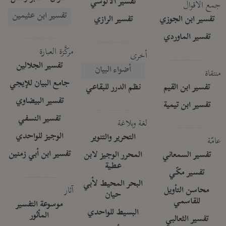
تفسير الآلوسي
جمع الأقوال
تفسير ابن عثيمين
تفسير ابن الجوزي
تفسير الرازي
تفسير الماوردي
مركَّزة العبارة
أخرى
تفسير الجلالين
أضواء البيان
منتقاة
جامع البيان للإيجي
تفسير ابن القيم
نظم الدرر للبقاعي
تفسير البيضاوي
تفسير ابن تيمية
تفسير النسفي
لغة وبلاغة
الوجيز للواحدي
التحرير والتنوير
عامّة
تفسير ابن أبي زمنين
تفسير السمعاني
المحرر الوجيز لابن
عطية
تفسير مكّي
البحر المحيط لأبي
آثار
محاسن التأويل
حيان
للقاسمي
موسوعة التفسير
البسيط للواحدي
المأثور
تفسير الثعالبي