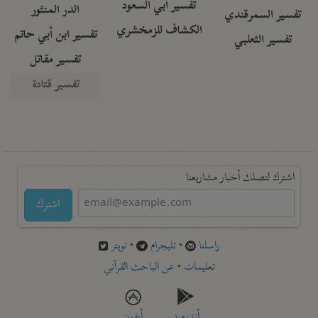
تفسير أبي السعود
الدر المنثور
تفسير السمرقندي
الكشاف للزمخشري
تفسير ابن أبي حاتم
تفسير الثعلبي
تفسير مقاتل
تفسير قتادة
اشترك لتصلك أخبار مشاريعنا
اشترك
راسلنا
•
تليجرام
•
تويتر
تعليمات
•
عن الباحث القرآني
أندرويد
أيفون