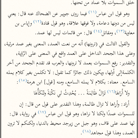
خلق السموات بلا عماد من تحتها.
تفسير أبي السعود
الدر المنثور
تفسير السمرقندي
(١١)
وهو قول ابن عباس
 فيما روى جويبر عن الضحاك عنه قال: يعني 
الكشاف للزمخشري
تفسير ابن أبي حاتم
تفسير الثعلبي
(١٢)
ليس من دونها دعامة، ولا فوقها علاقة، وهو قول قتادة
 وإياس بن 
تفسير مقاتل
(١٤)
(١٣)
معاوية
، ومقاتل
 قال: من قائمات ليس لها عمد.
تفسير قتادة
والقول الثالث في (ترونها) أنه من نعت العمد، المعنى بغير عمد مرئية، 
وعلى هذا الجحد الداخل على العمد واقع في المعنى على الرُؤية، 
والتقدير: رفع السموات بعمد لا ترونها، والعرب قد تقدم الجحد من آخر 
الكلمةإلى أولها، ويكون ذلك جائزًا كما تقول: لا تكلمن بغير كلام يمله 
اشترك لتصلك أخبار مشاريعنا
(١٥)
السامع. معناه: بكلام لا يمله السامع، ومنه [قول] ابن هرمة
:
اشترك
(١٦)
ولا أَرَاهَا
 تَزَالُ ظَالِمَةً ... يُحْدِثُ لي نَكْبَةً وتَنْكَأُهَا
أراد: وأراها لا تزال ظالمة، وهذا التقدير على قول من قال: إن 
راسلنا
•
تليجرام
•
تويتر
(١٧)
للسموات عمدًا ولكنا لا نراها، وهو قول ابن عباس
 في رواية، قال: 
تعليمات
•
عن الباحث القرآني
لها عمد على قاف، وهو جبل من زبرجد محيط بالدنيا، ولكنكم لا ترون 
(١٨)
العمد، وهذا قول مجاهد
.
أندرويد
أيفون