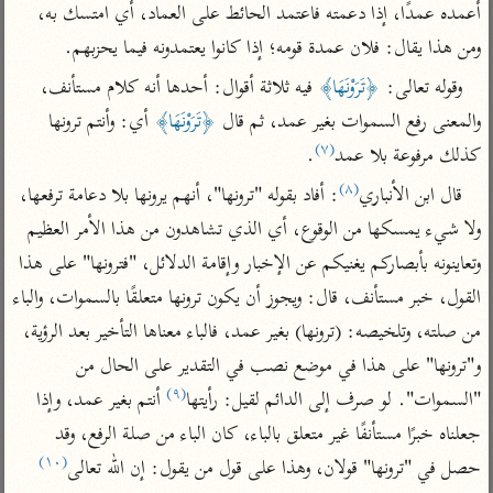
تفسير الآلوسي
جمع الأقوال
أعمده عمدًا، إذا دعمته فاعتمد الحائط على العماد، أي امتسك به، 
تفسير ابن عثيمين
تفسير ابن الجوزي
تفسير الرازي
ومن هذا يقال: فلان عمدة قومه؛ إذا كانوا يعتمدونه فيما يحزبهم.
تفسير الماوردي
وقوله تعالى: 
﴿تَرَوْنَهَا﴾
 فيه ثلاثة أقوال: أحدها أنه كلام مستأنف، 
مركَّزة العبارة
والمعنى رفع السموات بغير عمد، ثم قال 
﴿تَرَوْنَهَا﴾
 أي: وأنتم ترونها 
أخرى
تفسير الجلالين
(٧)
أضواء البيان
كذلك مرفوعة بلا عمد
.
منتقاة
جامع البيان للإيجي
(٨)
تفسير ابن القيم
نظم الدرر للبقاعي
قال ابن الأنباري
: أفاد بقوله "ترونها"، أنهم يرونها بلا دعامة ترفعها، 
تفسير البيضاوي
ولا شيء يمسكها من الوقوع، أي الذي تشاهدون من هذا الأمر العظيم 
تفسير ابن تيمية
تفسير النسفي
وتعاينونه بأبصاركم يغنيكم عن الإخبار وإقامة الدلائل، "فترونها" على هذا 
لغة وبلاغة
القول، خبر مستأنف، قال: ويجوز أن يكون ترونها متعلقًا بالسموات، والباء 
الوجيز للواحدي
التحرير والتنوير
عامّة
من صلته، وتلخيصه: (ترونها) بغير عمد، فالباء معناها التأخير بعد الرؤية، 
تفسير ابن أبي زمنين
تفسير السمعاني
المحرر الوجيز لابن
عطية
و"ترونها" على هذا في موضع نصب في التقدير على الحال من 
تفسير مكّي
(٩)
"السموات". لو صرف إلى الدائم لقيل: رأيتها
 أنتم بغير عمد، وإذا 
البحر المحيط لأبي
آثار
محاسن التأويل
حيان
جعلناه خبرًا مستأنفًا غير متعلق بالباء، كان الباء من صلة الرفع، وقد 
للقاسمي
موسوعة التفسير
(١٠)
البسيط للواحدي
حصل في "ترونها" قولان، وهذا على قول من يقول: إن الله تعالى
المأثور
تفسير الثعالبي