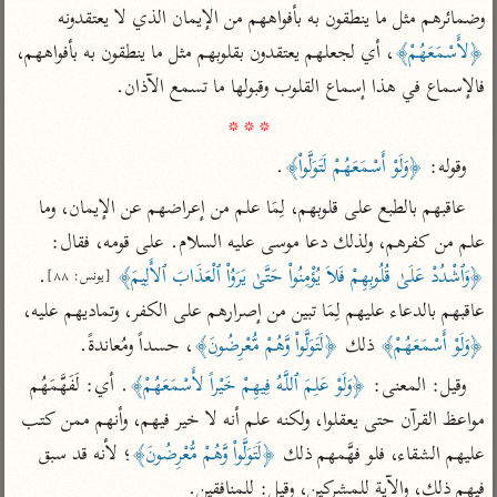
تفسير أبي السعود
الدر المنثور
وضمائرهم مثل ما ينطقون به بأفواههم من الإيمان الذي لا يعتقدونه 
تفسير السمرقندي
الكشاف للزمخشري
﴿لأَسْمَعَهُمْ﴾
، أي لجعلهم يعتقدون بقلوبهم مثل ما ينطقون به بأفواههم، 
تفسير ابن أبي حاتم
تفسير الثعلبي
فالإسماع في هذا إسماع القلوب وقبولها ما تسمع الآذان.

تفسير مقاتل
* * *
تفسير قتادة
وقوله: 
﴿وَلَوْ أَسْمَعَهُمْ لَتَوَلَّواْ﴾
.
عاقبهم بالطبع على قلوبهم، لِمَا علم من إعراضهم عن الإيمان، وما 
علم من كفرهم، ولذلك دعا موسى عليه السلام. على قومه، فقال: 
﴿وَٱشْدُدْ عَلَىٰ قُلُوبِهِمْ فَلاَ يُؤْمِنُواْ حَتَّىٰ يَرَوُاْ ٱلْعَذَابَ ٱلأَلِيمَ﴾
. 
اشترك لتصلك أخبار مشاريعنا
[يونس: ٨٨]
عاقبهم بالدعاء عليهم لِمَا تبين من إصرارهم على الكفر، وتماديهم عليه، 
اشترك
﴿وَلَوْ أَسْمَعَهُمْ﴾
 ذلك 
﴿لَتَوَلَّواْ وَّهُمْ مُّعْرِضُونَ﴾
، حسداً ومُعاندةً.
وقيل: المعنى: 
﴿وَلَوْ عَلِمَ ٱللَّهُ فِيهِمْ خَيْراً لأَسْمَعَهُمْ﴾
. أي: لَفَهَّمَهُم 
راسلنا
•
تليجرام
•
تويتر
تعليمات
•
عن الباحث القرآني
مواعظ القرآن حتى يعقلوا، ولكنه علم أنه لا خير فيهم، وأنهم ممن كتب 
عليهم الشقاء، فلو فهَّمهم ذلك 
﴿لَتَوَلَّواْ وَّهُمْ مُّعْرِضُونَ﴾
؛ لأنه قد سبق 
فيهم ذلك، والآية للمشركين، وقيل: للمنافقين.
أندرويد
أيفون