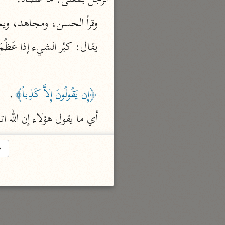
الرجل بمعنى: ما أقصاه.
وقرأ الحسن، ومجاهد، ويح
يقال: كبُر الشيء إذا عَظُ

﴿إِن يَقُولُونَ إِلاَّ كَذِباً﴾
.
أي ما يقول هؤلاء إن الله ات
→