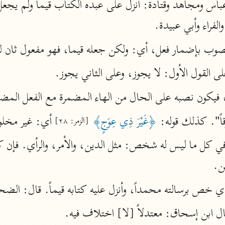
نحو ١١ مجلدًا
لفراء وأبي عبيدة.
التسهيل لعلوم التنزيل
ابن جُزَيّ (٧٤١ هـ)
نصوب بإضمار فعل، أي: ولكن جعله قيما، فهو مفعول ثان 
نحو ٣ مجلدات
 القول الأول: لا يجوز، وعلى الثاني يجوز.
ماً، فيكون نصبه على الحال من الهاء المضمرة مع الفعل المض
موسوعات
ً". كذلك قوله: 
﴿غَيْرَ ذِي عِوَجٍ﴾
 أي: غير مخلو
روح المعاني
[الزمر: ٢٨]
الآلوسي (١٢٧٠ هـ)
نحو ٢٨ مجلدًا
ن.
مفاتيح الغيب
ذي خص برسالته محمداً، وأنزل عليه كتابه قيماً. قال: الضح
فخر الدين الرازي (٦٠٦ هـ)
نحو ٢٤ مجلدًا
ال ابن إسحاق: معتدلاً [لا] اختلاف فيه.