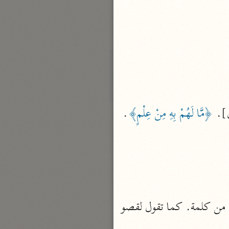
الدر المنثور
لال الدين السيوطي (٩١١ هـ)
نحو ١٣ مجلدًا
سير القرآن العظيم مسندًا
ابن أبي حاتم الرازي (٣٢٧ هـ)
نحو ١٠ مجلدات
فسير مقاتل بن سليمان
]. 
﴿مَّا لَهُمْ بِهِ مِنْ عِلْمٍ﴾
. 
مقاتل بن سليمان (١٥٠ هـ)
نحو ٥ مجلدات
تفسير قتادة
دة بن دعامة السّدوسيّ (١١٧ هـ)
 من كلمة. وفيه معنى التعجب كأنه قال: ما أكبرها من كلمة. كما تقول لقصو 