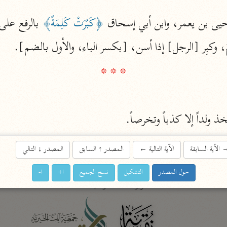
يى بن يعمر، وابن أبي إسحاق 
﴿كَبُرَتْ كَلِمَةً﴾
 بالرفع ع
اشترك لتصلك أخبار مشاريعنا
مَ، وكبِر [الرجل] إذا أسن، [بكسر الباء، والأول بالضم].
اشترك
* * *
راسلنا
•
تليجرام
•
تويتر
تعليمات
•
عن الباحث القرآني
خذ ولداً إلا كذباً وتخرصاً.
الآية السابقة
الآية التالية
←
المصدر
↑
السابق
المصدر
↓
التالي
أندرويد
أيفون
حول المصدر
التشكيل
نسخ الجميع
ا+
ا-
تطوير
رعاية