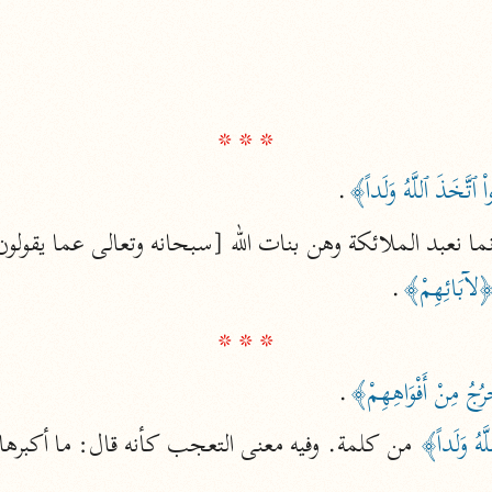
الزمخشري (٥٣٨ هـ)
ج
نحو ٨ مجلدات
تف
* * *
اْ ٱتَّخَذَ ٱللَّهُ وَلَداً﴾
.
ت
إنما نعبد الملائكة وهن بنات الله [سبحانه وتعالى عما يقولون
لآبَائِهِمْ﴾
.

* * *
قتا
ُجُ مِنْ أَفْوَاهِهِمْ﴾
.
َهُ وَلَداً﴾