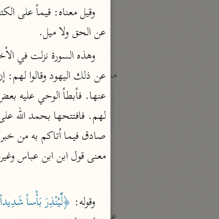
النكت والعيون
الماوردي (٤٥٠ هـ)
عن الحق ولا ميل.
نحو ٦ مجلدات
منتقاة
تفسير ابن قيّم الجوزيّة
ابن القيم (٧٥١ هـ)
نحو ١٢ مجلدًا
تفسير شيخ الإسلام
معنى قول ابن ابن عباس وغيره

ابن تيمية (٧٢٨ هـ)
نحو ٧ مجلدات
وقوله: 
﴿لِّيُنْذِرَ بَأْساً شَدِيد
عامّة