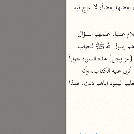
وقيل معناه: قيماً على الكتب [يصدق] بصدقها لا اختلاف فيه ولا تفاوت، بل يصدق بعضها بعضاً، لا عوج فيه 
بارة
تفسير الجلالين
وهذه السورة نزلت في الأخبار من عند الله [عز وجل] بأمور سألت قريش النبي عليه السلام عنها، علمهم السؤال 
حلّي والسيوطي (٨٦٤، ٩١١ هـ)
عن ذلك اليهود وقالوا لهم: إن أخبركم بها فهو نبي، وإن لم يخبركم بها فهو متقول. فوعدهم رسول الله ﷺ الجواب 
نحو مجلد
عنها. فأبطأ الوحي عليه بعض الإبطاء، فتحدث المشركون بأنه أخلفهم موعدهم فأنزل الله [عز وجل] هذه السورة جواباً 
جامع البيان
لهم. فافتتحها بحمد الله على نعمه، وتثبيته رسالة محمد عليه السلام، وأن الله [عز وجل] أنزل عليه الكتاب، وأنه 
الإيجي (٩٠٥ هـ)
نحو ٣ مجلدات
صادق فيما أتاكم به من خبر أهل الكهف، وخبر ذي القرنين، وغيره مما سألوه عنه، من تعليم اليهود إياهم ذلك، فهذا 
أنوار التنزيل
البيضاوي (٦٨٥ هـ)
نحو ٣ مجلدات
مدارك التنزيل
النسفي (٧١٠ هـ)