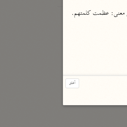
لى معنى: عظمت كلمتهم.
أغلق