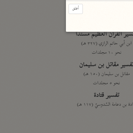
الدر المنثور
أغلق
لال الدين السيوطي (٩١١ هـ)
نحو ١٣ مجلدًا
سير القرآن العظيم مسندًا
ابن أبي حاتم الرازي (٣٢٧ هـ)
نحو ١٠ مجلدات
فسير مقاتل بن سليمان
مقاتل بن سليمان (١٥٠ هـ)
نحو ٥ مجلدات
تفسير قتادة
دة بن دعامة السّدوسيّ (١١٧ هـ)