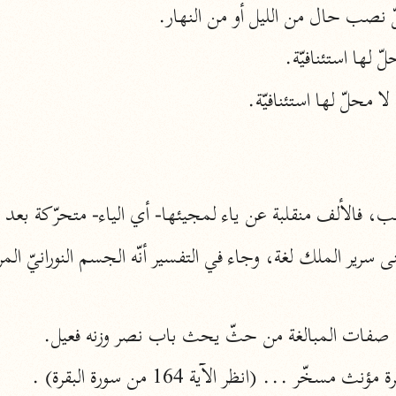
 نصب حال من الليل أو من النهار.
أخرى
ّ لها استئنافيّة.
مركَّزة الع
أضواء البيان
محمد الأمين الشنقيطي (١٣٩٤ هـ)
الم
نحو ١١ مجلدًا
نظم الدرر
البقاعي (٨٨٥ هـ)
ب، فالألف منقلبة عن ياء لمجيئها- أي الياء- متحرّكة بعد 
نحو ٢٠ مجلدًا
لغة وبلاغة
التحرير والتنوير
ن صفات المبالغة من حثّ يحث باب نصر وزنه فعيل.
ابن عاشور (١٣٩٣ هـ)
ر ... (انظر الآية 164 من سورة البقرة) .
نحو ٢٤ مجلدًا