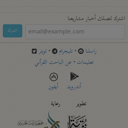
اشترك لتصلك أخبار مشاريعنا
اشترك
راسلنا
•
تليجرام
•
تويتر
تعليمات
•
عن الباحث القرآني
أندرويد
أيفون
تطوير
رعاية