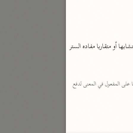
نحو ٣ مجلدات
الوجيز
الواحدي (٤٦٨ هـ)
نحو مجلد
1- يُغْشِي اللَّيْلَ النَّهارَ يكاد يكون مجيء الغين مع الشين فاء وعينا للفعل مفيدا معنى متشابها أو متقاربا مفاده الستر 
تفسير القرآن العزيز
ابن أبي زمنين (٣٩٩ هـ)
نحو مجلدين
 إذا كان الاسمان يصلح كلّ منهما أن يكون فاعلا ومفعولا به وجب جعل الفاعل في المعنى متقدّما على المفعول في المعنى لدفع 
موسوعة التفسير المأثور
معهد الشاطبي
٢٣ مجلدًا