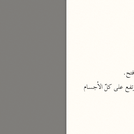
بارة
تفسير الجلالين
حلّي والسيوطي (٨٦٤، ٩١١ هـ)
نحو مجلد
جامع البيان
الإيجي (٩٠٥ هـ)
فتح.
نحو ٣ مجلدات
(العرش) ، اسم جامد بمعنى سرير الملك لغة، وجاء في التفسير أنّه الجسم النورانيّ المرتفع على كلّ الأجسام 
أنوار التنزيل
البيضاوي (٦٨٥ هـ)
نحو ٣ مجلدات
مدارك التنزيل
النسفي (٧١٠ هـ)