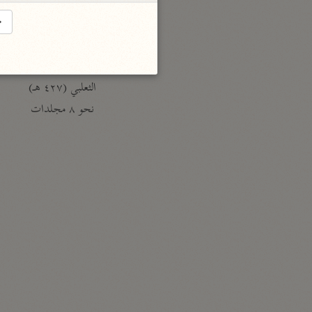
السمرقندي (٣٧٣ هـ)
→
نحو ٥ مجلدات
الكشف والبيان
الثعلبي (٤٢٧ هـ)
نحو ٨ مجلدات