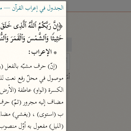
الجدول في إعراب القرآن — محمود 
حَثِیثࣰا وَٱلشَّمۡسَ وَٱلۡقَمَرَ وَٱلنُّجُو
بحث
تفسير
* الإعراب:
 characters for results.
أمّهات
جامع البيان
ابن جرير الطبري (٣١٠ هـ)
نحو ٢٨ مجلدًا
تفسير القرآن العظيم
ابن كثير (٧٧٤ هـ)