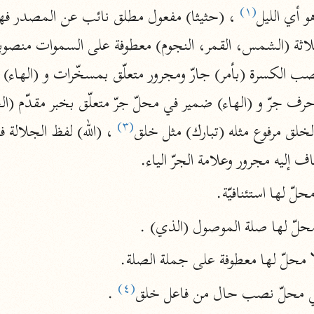
(١)
نحو ١١ مجلدًا
و أي الليل
 ، (حثيثا) مفعول مطلق نائب عن المصدر فهو
التسهيل لعلوم التنزيل
ابن جُزَيّ (٧٤١ هـ)
نحو ٣ مجلدات
(٣)
خلق مرفوع مثله (تبارك) مثل خلق
موسوعات
ف إليه مجرور وعلامة الجرّ الياء.
روح المعاني
حلّ لها استئنافيّة.
الآلوسي (١٢٧٠ هـ)
نحو ٢٨ مجلدًا
محلّ لها صلة الموصول (الذي) .
مفاتيح الغيب
ا محلّ لها معطوفة على جملة الصلة.
فخر الدين الرازي (٦٠٦ هـ)
نحو ٢٤ مجلدًا
(٤)
ي محلّ نصب حال من فاعل خلق
 .