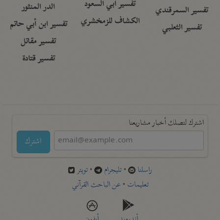
تفسير أبي السعود
الدر المنثور
تفسير السمرقندي
الكشاف للزمخشري
تفسير ابن أبي حاتم
تفسير الثعلبي
تفسير مقاتل
تفسير قتادة
اشترك لتصلك أخبار مشاريعنا
اشترك
راسلنا
•
تليجرام
•
تويتر
تعليمات
•
عن الباحث القرآني
أندرويد
أيفون