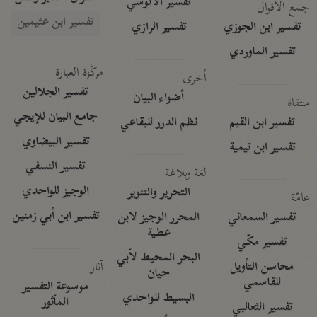
تفسير الآلوسي
جمع الأقوال
تفسير ابن عثيمين
تفسير ابن الجوزي
تفسير الرازي
تفسير الماوردي
مركَّزة العبارة
أخرى
تفسير الجلالين
أضواء البيان
منتقاة
جامع البيان للإيجي
تفسير ابن القيم
نظم الدرر للبقاعي
تفسير البيضاوي
تفسير ابن تيمية
تفسير النسفي
لغة وبلاغة
الوجيز للواحدي
التحرير والتنوير
عامّة
تفسير ابن أبي زمنين
تفسير السمعاني
المحرر الوجيز لابن
عطية
تفسير مكّي
البحر المحيط لأبي
آثار
محاسن التأويل
حيان
للقاسمي
موسوعة التفسير
البسيط للواحدي
المأثور
تفسير الثعالبي