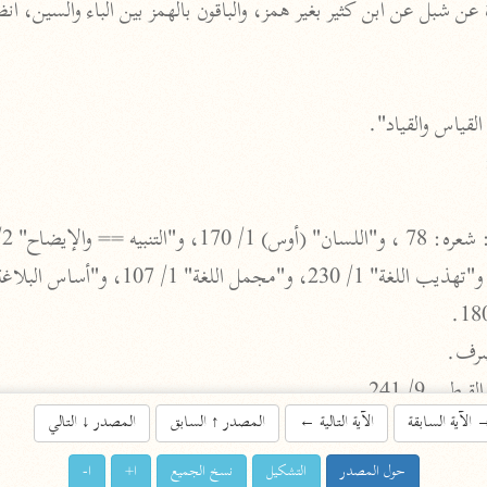
اشترك لتصلك أخبار مشاريعنا
اشترك
راسلنا
•
تليجرام
•
تويتر
تعليمات
•
عن الباحث القرآني
أندرويد
أيفون
تطوير
رعاية
الآية السابقة
الآية التالية
←
المصدر
↑
السابق
المصدر
↓
التالي
حول المصدر
التشكيل
نسخ الجميع
ا+
ا-