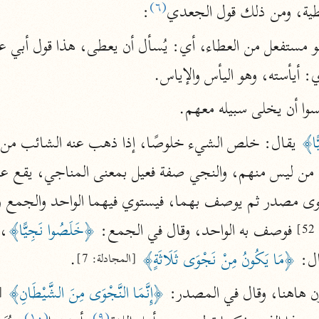
(٦)
عطية، ومن ذلك قول الجعدي
:
نحو ١١ مجلدًا
التسهيل لعلوم التنزيل
وهو مستفعل من العطاء، أي: يُسأل أن يعطى، هذا قول أبي ع
ابن جُزَيّ (٧٤١ هـ)
 أيأسته، وهو اليأس والإياس.
نحو ٣ مجلدات
سوا أن يخلى سبيله معهم.
ًا﴾
موسوعات
روح المعاني
الآلوسي (١٢٧٠ هـ)
نحو ٢٨ مجلدًا
 فوصف به الواحد، وقال في الجمع: 
﴿خَلَصُوا نَجِيًّا﴾
، 
]
مفاتيح الغيب
ل: 
﴿مَا يَكُونُ مِنْ نَجْوَى ثَلَاثَةٍ﴾
.
[المجادلة: 7]
فخر الدين الرازي (٦٠٦ هـ)
نحو ٢٤ مجلدًا
ن هاهنا، وقال في المصدر: 
﴿إِنَّمَا النَّجْوَى مِنَ الشَّيْطَانِ﴾
[
(١٠)
(٩)