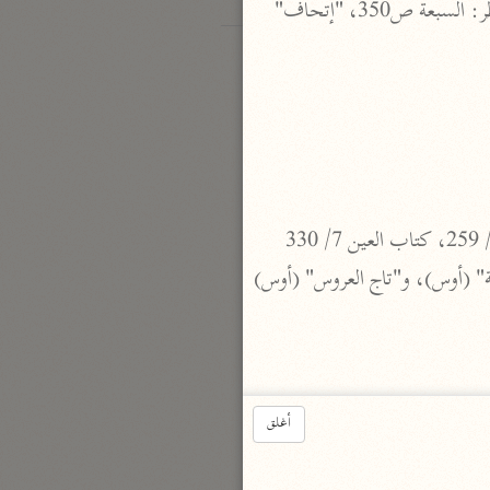
 روى خلف والهيثم عن عُبيدة عن شبل عن ابن كثير بغير همز، والباقون بالهمز بين الباء والسين، انظر: السبعة ص350، "إتحاف" 
والمستآس: المستعاض. انظر: شعره: 78 ، و"اللسان" (أوس) 1/ 170، و"التنبيه == والإيضاح" 2/ 259، كتاب العين 7/ 330 
و"مقاييس اللغة" 1/ 150، 156، و"تهذيب اللغة" 1/ 230، و"مجمل اللغة" 1/ 107، و"أساس البلاغة" (أوس)، و"تاج العروس" (أوس) 
أغلق
 للصلتان العبدي، من وصيته المشهورة لابنه. == انظر: "الحماسة" 3/ 112، و"الشعر والشعراء" ص 333، "الخزانة" 1/ 308، 