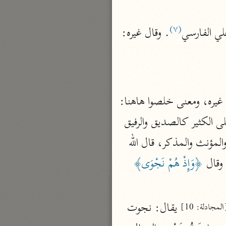
نحو مجلد
تيسير الكريم الرحمن
(٧)
لي الفارسي
. وقال غيره: 
السعدي (١٣٧٦ هـ)
نحو ٤ مجلدات
أيسر التفاسير
أبو بكر الجزائري (١٤٣٩ هـ)
 يقال: خلص الشيء خلوصًا، إذا ذهب عنه الشائب من غيره، ومعنى خلصوا هاهنا: 
نحو ٣ مجلدات
انفردوا من غير أن يكون معهم من ليس منهم، والنجي صفة فعيل بمعنى المناجي، يقع على الكثير كالصديق والرفيق 
القرآن – تدبّر وعمل
والحميم، ومثله: العري والنجوى مصدر ثم يوصف بهما، فيستوي فيهما الواحد والجمع والمؤنث والمذكر، قال الله 
شركة الخبرات الذكية
وقال 
﴿وَإِذْ هُمْ نَجْوَى﴾
نحو ٣ مجلدات
تفسير القرآن الكريم
ابن عثيمين (١٤٢١ هـ)
 يقال: نجوت 
المجادلة: 10]
نحو ١٥ مجلدًا