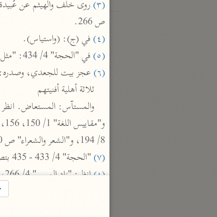
(٣)
ص 266.

(٤)
 في (ج): (واستياس).

(٥)
 في "الحجة" 4/ 434: "مثل القياس والقياد".

(٦)
 عجز بيت للجعدي، وصدره:

ثلاثة أهلية أفنيتهم

8/ 194، و"الشعر والشعراء" ص 180.

(٧)
 "الحجة" 4/ 433 - 435 بتصرف.

(٨)
 انظر: "زاد المسير" 4/ 266، القرطبي 9/ 241.

→
(٩)
 انظر: "تهذيب اللغة" (نجا) 4/ 3510، و"اللسان" (نجا) 7/ 4361.

(١٠)