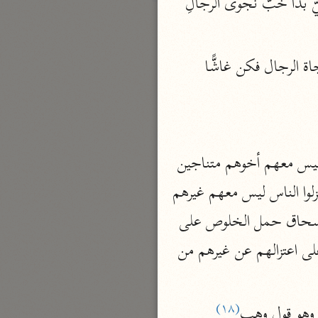
: بُنَيّ بدا خَبُّ نَجْوى الرجالِ 
بارة
، والنجوى فيه مصدر، والنجي صفة، يقول: بدا غش مناجاة الرجال فكن غاشًّا 
تفسير الجلالين
حلّي والسيوطي (٨٦٤، ٩١١ هـ)
نحو مجلد
جامع البيان
: انفردوا وليس معهم أخوهم متناجين 
الإيجي (٩٠٥ هـ)
: اعتزلوا الناس ليس معهم غيرهم 
نحو ٣ مجلدات
أنوار التنزيل
 الناس يتناجون فيما أهمهم، فأبو إسحاق حمل الخلوص على 
البيضاوي (٦٨٥ هـ)
أنهم خلصوا وانفردوا من أخيهم في المناجاة، ونحوه قال ابن الأنباري، وغيرهما: يحمله على اعتزالهم عن غيرهم من 
نحو ٣ مجلدات
مدارك التنزيل
(١٨)
 وهو قول وهب
النسفي (٧١٠ هـ)