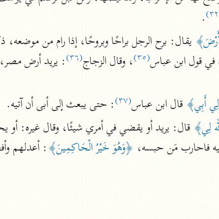
الزمخشري (٥٣٨ هـ)
.
ج
نحو ٨ مجلدات
ْأَرْضَ﴾
 يقال: برح الرجل براحًا وبروحًا، إذا رام من موضعه، ذكر
تف
(٣٦)
(٣٥)
في قول ابن عباس
، وقال الزجاج
(٣٧)
لِي أَبِي﴾
 قال ابن عباس
: حتى يبعث إلى أبى أن آتيه.
ت
لله لِي﴾
 قال: يريد أو يقضي في أمري شيئًا، وقال غيره: أو يح
بيه فاحارب مَن حبسه، 
﴿وَهُوَ خَيْرُ الْحَاكِمِينَ﴾
: أعدلهم وأ

قتا