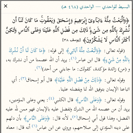
ساهم معنا في نشر القرآن والعلم الشرعي
✕
البسيط للواحدي — الواحدي (٤٦٨ هـ)
الباحث القرآني
﴿وَٱتَّبَعۡتُ مِلَّةَ ءَابَاۤءِیۤ إِبۡرَ ٰ⁠هِیمَ وَإِسۡحَـٰقَ وَیَعۡقُوبَۚ مَا كَانَ لَنَاۤ أَن 
نُّشۡرِكَ بِٱللَّهِ مِن شَیۡءࣲۚ ذَ ٰ⁠لِكَ مِن فَضۡلِ ٱللَّهِ عَلَیۡنَا وَعَلَى ٱلنَّاسِ وَلَـٰكِنَّ 
بحث
تفسير
علوم
مصاحف
معاجم
أَكۡثَرَ ٱلنَّاسِ لَا یَشۡكُرُونَ﴾ 
[يوسف ٣٨]
(قوله تعالى: 
﴿وَاتَّبَعْتُ مِلَّةَ آبَائِي﴾
 إلى قوله: 
﴿مَا كَانَ لَنَا أَنْ نُشْرِكَ 
(١)
بِاللَّهِ مِنْ شَيْءٍ﴾
 قال ابن عباس
: يريد أن الله عصمنا من أن نشرك به، 
Type 2 or more characters for results.
(٢)
و (من) زائدة مؤكدة، كقولك: ما جاءني من أحد)
.
Type 1 or more
أمّهات
عامّة
معاصرة
(٣)
وقوله تعالى: 
﴿ذَلِكَ مِنْ فَضْلِ اللَّهِ عَلَيْنَا﴾
 قال أبو إسحاق
: أي 
characters for results.
تفسير الطبري
فتح البيان للقنوجي
الميسر
اتباعنا الإيمان بتوفيق الله لنا وبفضله علينا.
تفسير ابن كثير
فتح القدير للشوكاني
المختصر في
(٤)
وقوله تعالى: 
﴿وَعَلَى النَّاسِ﴾
 قال الكلبي
: يعني وعلى المؤمنين، 
التفسير
تفسير القرطبي
تفسير ابن جزي
يريد أن من عصمه الله من الشرك وتفضل عليه بالإيمان فهو ممن لله عليه 
تفسير السعدي
تفسير البغوي
(٥)
الفضل، وهذا قول أبي إسحاق
، لأنه قال: 
﴿وَعَلَى النَّاسِ﴾
 بأن دلهم 
أيسر التفاسير
موسوعات
(٦)
على دينه المؤدي إلى صلاحهم، وروي عن ابن عباس
 أنه قال: معناه 
القرآن – تدبر وعمل