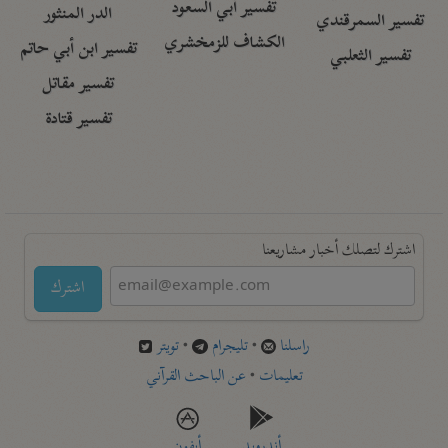
تفسير أبي السعود
الدر المنثور
تفسير السمرقندي
الكشاف للزمخشري
تفسير ابن أبي حاتم
تفسير الثعلبي
تفسير مقاتل
تفسير قتادة
اشترك لتصلك أخبار مشاريعنا
اشترك
راسلنا
•
تليجرام
•
تويتر
تعليمات
•
عن الباحث القرآني
أندرويد
أيفون