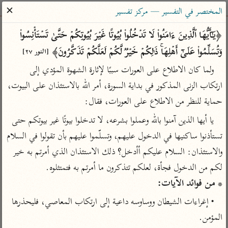
ساهم معنا في نشر القرآن والعلم الشرعي
✕
المختصر في التفسير — مركز تفسير
الباحث القرآني
﴿یَـٰۤأَیُّهَا ٱلَّذِینَ ءَامَنُوا۟ لَا تَدۡخُلُوا۟ بُیُوتًا غَیۡرَ بُیُوتِكُمۡ حَتَّىٰ تَسۡتَأۡنِسُوا۟ 
وَتُسَلِّمُوا۟ عَلَىٰۤ أَهۡلِهَاۚ ذَ ٰ⁠لِكُمۡ خَیۡرࣱ لَّكُمۡ لَعَلَّكُمۡ تَذَكَّرُونَ﴾ 
[النور ٢٧]
بحث
تفسير
علوم
مصاحف
معاجم
ولما كان الاطلاع على العورات سببًا لإثارة الشهوة المؤدي إلى 
ارتكاب الزنى المذكور في بداية السورة، أمر الله بالاستئذان على البيوت، 
حماية للنظر من الاطلاع على العورات، فقال:
Type 2 or more characters for results.
يا أيها الذين آمنوا بالله وعملوا بشرعه، لا تدخلوا بيوتًا غير بيوتكم حتى 
Type 1 or more
أمّهات
عامّة
معاصرة
تستأذنوا ساكنيها في الدخول عليهم، وتسلّموا عليهم بأن تقولوا في السلام 
characters for results.
تفسير الطبري
فتح البيان للقنوجي
الميسر
والاستئذان: السلام عليكم أأدخل؟ ذلك الاستئذان الذي أمرتم به خير 
تفسير ابن كثير
فتح القدير للشوكاني
المختصر في
لكم من الدخول فجأة، لعلكم تتذكرون ما أمرتم به فتمتثلوه.

التفسير
تفسير القرطبي
تفسير ابن جزي
* من فوائد الآيات:
تفسير السعدي
تفسير البغوي
• إغراءات الشيطان ووساوسه داعية إلى ارتكاب المعاصي، فليحذرها 
أيسر التفاسير
موسوعات
المؤمن.
القرآن – تدبر وعمل