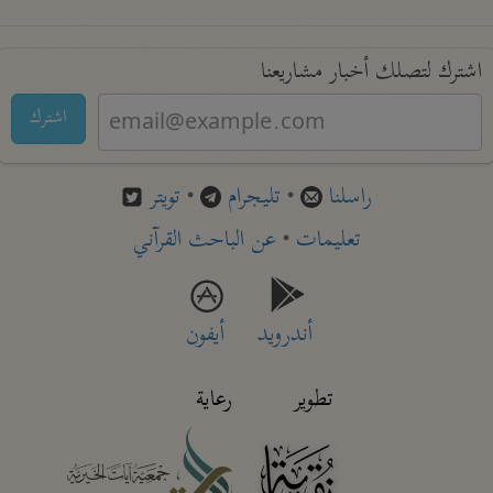
اشترك لتصلك أخبار مشاريعنا
اشترك
راسلنا
•
تليجرام
•
تويتر
تعليمات
•
عن الباحث القرآني
أندرويد
أيفون
تطوير
رعاية