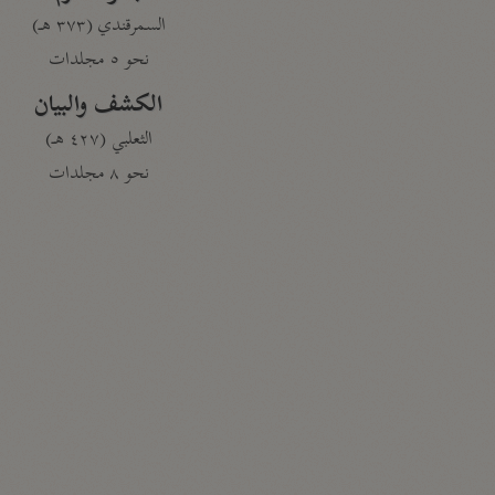
السمرقندي (٣٧٣ هـ)
نحو ٥ مجلدات
الكشف والبيان
الثعلبي (٤٢٧ هـ)
نحو ٨ مجلدات