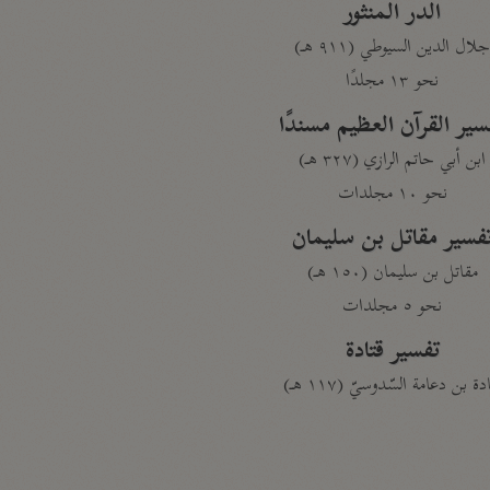
الدر المنثور
لال الدين السيوطي (٩١١ هـ)
نحو ١٣ مجلدًا
سير القرآن العظيم مسندًا
ابن أبي حاتم الرازي (٣٢٧ هـ)
نحو ١٠ مجلدات
فسير مقاتل بن سليمان
مقاتل بن سليمان (١٥٠ هـ)
نحو ٥ مجلدات
تفسير قتادة
دة بن دعامة السّدوسيّ (١١٧ هـ)