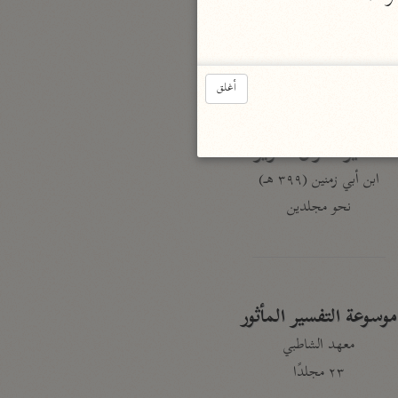
نحو ٣ مجلدات
الوجيز
الواحدي (٤٦٨ هـ)
أغلق
نحو مجلد
تفسير القرآن العزيز
ابن أبي زمنين (٣٩٩ هـ)
نحو مجلدين
موسوعة التفسير المأثور
معهد الشاطبي
٢٣ مجلدًا