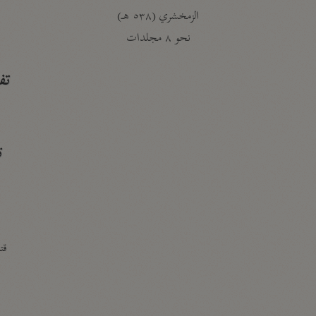
الزمخشري (٥٣٨ هـ)
ج
نحو ٨ مجلدات
تف
ت
قتا