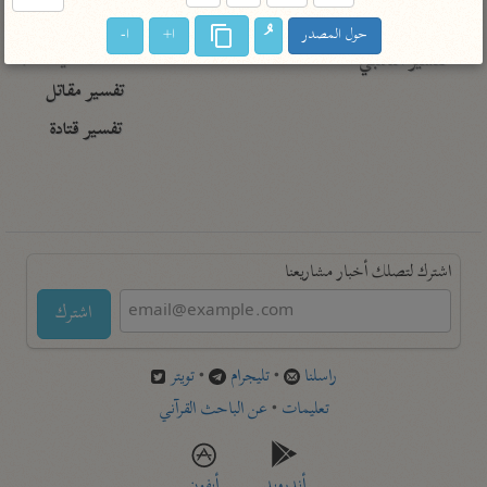
تفسير أبي السعود
الدر المنثور
تفسير السمرقندي
حول المصدر
ا+
ا-
الكشاف للزمخشري
تفسير ابن أبي حاتم
تفسير الثعلبي
تفسير مقاتل
تفسير قتادة
اشترك لتصلك أخبار مشاريعنا
اشترك
راسلنا
•
تليجرام
•
تويتر
تعليمات
•
عن الباحث القرآني
أندرويد
أيفون