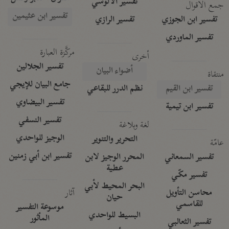
تفسير الآلوسي
جمع الأقوال
تفسير ابن عثيمين
تفسير ابن الجوزي
تفسير الرازي
تفسير الماوردي
مركَّزة العبارة
أخرى
تفسير الجلالين
أضواء البيان
منتقاة
جامع البيان للإيجي
تفسير ابن القيم
نظم الدرر للبقاعي
تفسير البيضاوي
تفسير ابن تيمية
تفسير النسفي
لغة وبلاغة
الوجيز للواحدي
التحرير والتنوير
عامّة
تفسير ابن أبي زمنين
تفسير السمعاني
المحرر الوجيز لابن
عطية
تفسير مكّي
البحر المحيط لأبي
آثار
محاسن التأويل
حيان
للقاسمي
موسوعة التفسير
البسيط للواحدي
المأثور
تفسير الثعالبي