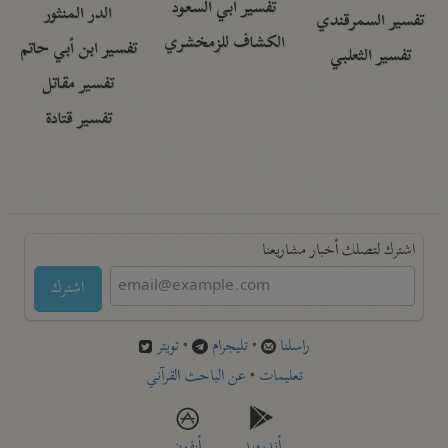
تفسير أبي السعود
الدر المنثور
تفسير السمرقندي
الكشاف للزمخشري
تفسير ابن أبي حاتم
تفسير الثعلبي
تفسير مقاتل
تفسير قتادة
اشترك لتصلك أخبار مشاريعنا
اشترك
راسلنا
•
تليجرام
•
تويتر
تعليمات
•
عن الباحث القرآني
أندرويد
أيفون