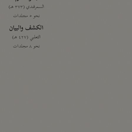
السمرقندي (٣٧٣ هـ)
نحو ٥ مجلدات
الكشف والبيان
الثعلبي (٤٢٧ هـ)
نحو ٨ مجلدات