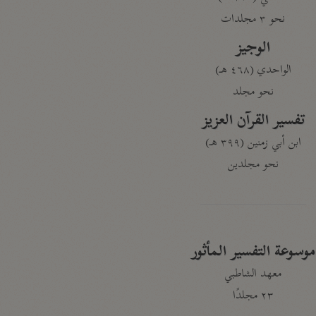
نحو ٣ مجلدات
الوجيز
الواحدي (٤٦٨ هـ)
نحو مجلد
تفسير القرآن العزيز
ابن أبي زمنين (٣٩٩ هـ)
نحو مجلدين
موسوعة التفسير المأثور
معهد الشاطبي
٢٣ مجلدًا