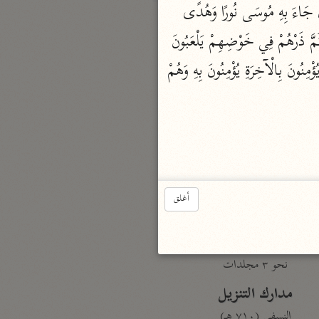
وَمَا قَدَرُوا اللَّهَ حَقَّ قَدْرِهِ إِذْ قَالُوا مَا أَنْزَلَ اللَّهُ عَلَى بَشَرٍ مِنْ شَيْءٍ قُلْ مَنْ أَنْزَلَ الْكِتَابَ الَّذِي جَاءَ بِهِ مُوسَى نُورًا وَهُدًى 
لِلنَّاسِ تَجْعَلُونَهُ قَرَاطِيسَ تُبْدُونَهَا وَتُخْفُونَ كَثِيرًا وَعُلِّمْتُمْ مَا لَمْ تَعْلَمُوا أَنْتُمْ وَلَا آبَاؤُكُمْ قُلِ اللَّهُ ثُمَّ ذَرْهُمْ فِي خَوْضِهِمْ يَلْعَبُونَ 
بارة
(91) وَهَذَا كِتَابٌ أَنْزَلْنَاهُ مُبَارَكٌ مُصَدِّقُ الَّذِي بَيْنَ يَدَيْهِ وَلِتُنْذِرَ أُمَّ الْقُرَى وَمَنْ حَوْلَهَا وَالَّذِينَ يُؤْمِنُونَ بِالْآخِرَةِ يُؤْمِنُونَ بِهِ وَهُمْ 
تفسير الجلالين
حلّي والسيوطي (٨٦٤، ٩١١ هـ)
نحو مجلد
جامع البيان
الإيجي (٩٠٥ هـ)
نحو ٣ مجلدات
أغلق
أنوار التنزيل
البيضاوي (٦٨٥ هـ)
نحو ٣ مجلدات
مدارك التنزيل
النسفي (٧١٠ هـ)