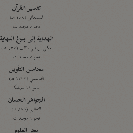
تفسير القرآن
السمعاني (٤٨٩ هـ)
نحو ٥ مجلدات
الهداية إلى بلوغ النهاية
مكي بن أبي طالب (٤٣٧ هـ)
نحو ٧ مجلدات
محاسن التأويل
القاسمي (١٣٣٢ هـ)
نحو ١١ مجلدًا
الجواهر الحسان
الثعالبي (٨٧٥ هـ)
نحو ٦ مجلدات
بحر العلوم