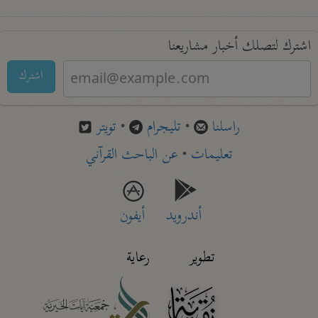
اشترك لتصلك أخبار مشاريعنا
اشترك
راسلنا
•
تليجرام
•
تويتر
تعليمات
•
عن الباحث القرآني
أندرويد
أيفون
تطوير
رعاية