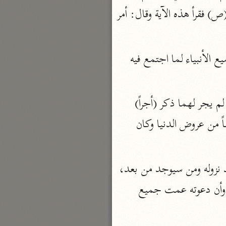
نحو مجلد
يسجد في (ص) ولفظ ابن أبي حاتم عن مجاهد سألت ابن عباس عن السجدة التي في (ص) فقرأ هذه الآية وقال: أمر 
تيسير الكريم الرحمن
السعدي (١٣٧٦ هـ)
وقد احتج أهل العلم بهذه الآية على أن رسول الله - صلى الله عليه وسلم - أفضل من جميع الأنبياء لما اجتمع فيه 
نحو ٤ مجلدات
أيسر التفاسير
أبو بكر الجزائري (١٤٣٩ هـ)
(قل لا أسألكم عليه) أي على القرآن أو على التبليغ، فإن سياق الكلام يدل عليهما وإن لم يجر لهما ذكر (أجراً) 
نحو ٣ مجلدات
عوضاً من جهتكم، قال ابن عباس: قل لهم يا محمد لا أسألكم على ما أدعوكم إليه عرضاً من عروض الدنيا وكان 
القرآن – تدبّر وعمل
شركة الخبرات الذكية
نحو ٣ مجلدات
(إن هو) أي ما القرآن (إلا ذكر للعالمين) أي موعظة وتذكير للخلق كافة الموجودين عند نزوله ومن سيوجد من بعد، 
تفسير القرآن الكريم
وفيه دليل على أنه - صلى الله عليه وسلم - كان مبعوثاً إلى جميع الخلق من الجن والإنس وأن دعوته عمت جميع 
ابن عثيمين (١٤٢١ هـ)
نحو ١٥ مجلدًا