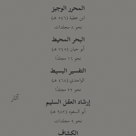
المحرر الوجيز
ابن عطية (٥٤٦ هـ)
نحو ٨ مجلدات
البحر المحيط
أبو حيان (٧٤٥ هـ)
نحو ١٦ مجلدًا
التفسير البسيط
الواحدي (٤٦٨ هـ)
نحو ٢٢ مجلدًا
آثار
إرشاد العقل السليم
أبو السعود (٩٨٢ هـ)
نحو ٩ مجلدات
الكشاف