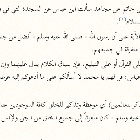
نحو ١١ مجلدًا
التسهيل لعلوم التنزيل
(١)
لسلام
.
ابن جُزَيّ (٧٤١ هـ)
نحو ٣ مجلدات
متفرقة في جميعهم.
موسوعات
روح المعاني
الآلوسي (١٢٧٠ هـ)
نحو ٢٨ مجلدًا
مفاتيح الغيب
فخر الدين الرازي (٦٠٦ هـ)
نحو ٢٤ مجلدًا