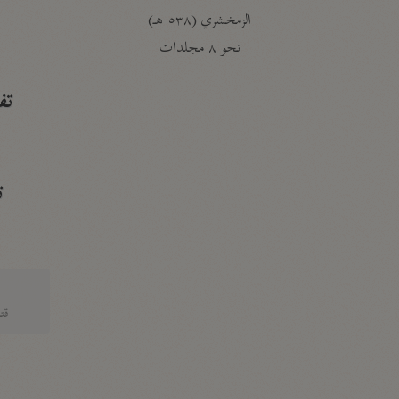
الزمخشري (٥٣٨ هـ)
ج
نحو ٨ مجلدات
تف
ت
قتا