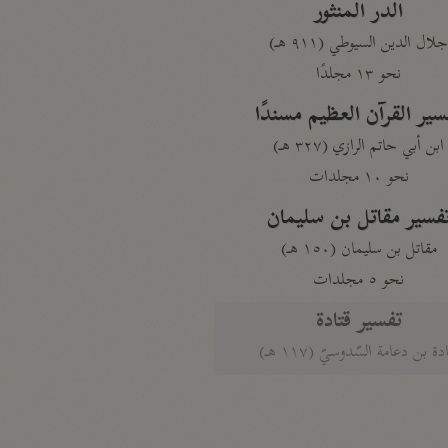
الدر المنثور
لال الدين السيوطي (٩١١ هـ)
نحو ١٣ مجلدًا
سير القرآن العظيم مسندًا
ابن أبي حاتم الرازي (٣٢٧ هـ)
نحو ١٠ مجلدات
فسير مقاتل بن سليمان
مقاتل بن سليمان (١٥٠ هـ)
نحو ٥ مجلدات
تفسير قتادة
دة بن دعامة السّدوسيّ (١١٧ هـ)