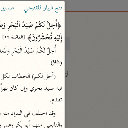
فتح البيان للقنوجي — صديق حسن 
إِلَیۡهِ تُحۡشَرُونَ﴾ 
[المائدة ٩٦]
بحث
تفسير
(96)
 characters for results.
أمّهات
جامع البيان
ابن جرير الطبري (٣١٠ هـ)
تقدم.
نحو ٢٨ مجلدًا
تفسير القرآن العظيم
ابن كثير (٧٧٤ هـ)