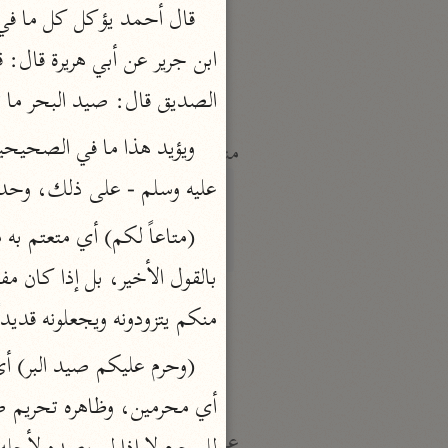
النكت والعيون
الماوردي (٤٥٠ هـ)
نحو ٦ مجلدات
الصديق قال: صيد البحر ما تص
منتقاة
تفسير ابن قيّم الجوزيّة
عليه وسلم - على ذلك، وحدي
ابن القيم (٧٥١ هـ)
نحو ١٢ مجلدًا
تفسير شيخ الإسلام
منكم يتزودونه ويجعلونه قديدا
ابن تيمية (٧٢٨ هـ)
نحو ٧ مجلدات
عامّة