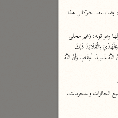
نحو ٣ مجلدات
وقيل إنه يحل له مطلقاً، وذهب إليه جماعة، وقيل يحرم عليه مطلقاً، وإليه ذهب آخرون، وقد بسط الشوكاني هذا 
الوجيز
الواحدي (٤٦٨ هـ)
نحو مجلد
وقد ذكر الله تحريم الصيد على المحرم في ثلاثة مواضع من هذه السورة (أحدها) في أولها وهو قوله: (غير محلى 
تفسير القرآن العزيز
الصيد وأنتم حرم) الثاني قوله: (لا جَعَلَ اللَّهُ الْكَعْبَةَ الْبَيْتَ الْحَرَامَ قِيَامًا لِلنَّاسِ وَالشَّهْرَ الْحَرَامَ وَالْهَدْيَ وَالْقَلَائِدَ ذَلِكَ 
ابن أبي زمنين (٣٩٩ هـ)
لِتَعْلَمُوا أَنَّ اللَّهَ يَعْلَمُ مَا فِي السَّمَاوَاتِ وَمَا فِي الْأَرْضِ وَأَنَّ اللَّهَ بِكُلِّ شَيْءٍ عَلِيمٌ (97) اعْلَمُوا أَنَّ اللَّهَ شَدِيدُ الْعِقَابِ وَأَنَّ اللَّهَ 
نحو مجلدين
(واتقوا الله) فيما نهاكم عنه فلا تستحلوا الصيد في حال الإحرام ولا في الحرم أو في جميع الجائزات والمحرمات، 
موسوعة التفسير المأثور
معهد الشاطبي
٢٣ مجلدًا