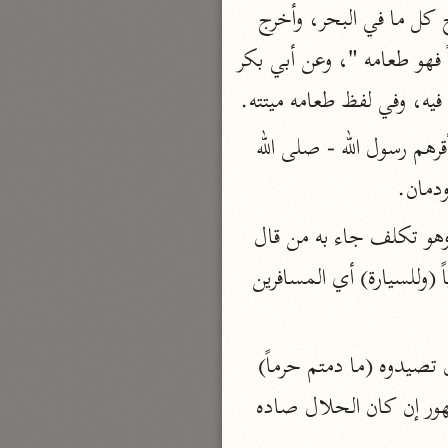
قال أحمد يؤكل كل ما في البحر إلا الضفدع والتمساح، وقال ابن أبي ليلى ومالك يباح كل ما في البحر، وأخرج 
ابن جرير عن أبي هريرة قال: قال رسول الله - صلى الله عليه وسلم -: " طعامه ما لفظه ميتاً فهو طعامه "، وعن أبي بكر 
بارة
فيه، وفي لفظ طعامه ميتته.
تفسير الجلالين
حلّي والسيوطي (٨٦٤، ٩١١ هـ)
ويؤيد هذا ما في الصحيحين من حديث العنبرة التي ألقاها البحر فأكل الصحابة منها وأقرهم رسول الله - صلى الله 
نحو مجلد
دمان.
جامع البيان
(متاعاً لكم) أي متعتم به متاعاً، وقيل مختص بالطعام أي أحل لكم طعام البحر متاعاً وهو تكلف جاء به من قال 
الإيجي (٩٠٥ هـ)
نحو ٣ مجلدات
بالقول الأخير، بل إذا كان مفعولاً له كان من الجميع أي لمن كان مقيماً منكم يأكله طرياً (وللسيارة) أي المسافرين 
أنوار التنزيل
البيضاوي (٦٨٥ هـ)
(وحرم عليكم صيد البر) أي ما يصاد فيه وهو ما لا يعيش إلا فيه من الوحش المأكول أن تصيدوه (ما دمتم حرماً) 
نحو ٣ مجلدات
أي محرمين، وظاهره تحريم صيده على المحرم ولو كان الصائد حلالاً، وإليه ذهب الجمهور إن كان الحلال صاده 
مدارك التنزيل
النسفي (٧١٠ هـ)