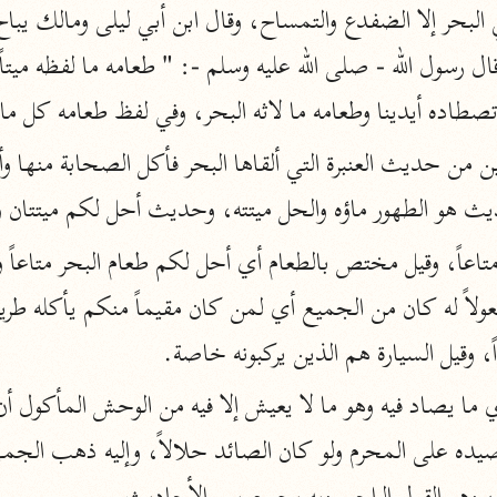
أخرى
مركَّزة الع
أضواء البيان
طاده أيدينا وطعامه ما لاثه البحر، وفي لفظ طعامه كل ما 
محمد الأمين الشنقيطي (١٣٩٤ هـ)
الم
نحو ١١ مجلدًا
نظم الدرر
ث هو الطهور ماؤه والحل ميتته، وحديث أحل لكم ميتتان و
البقاعي (٨٨٥ هـ)
نحو ٢٠ مجلدًا
ً، وقيل السيارة هم الذين يركبونه خاصة.
لغة وبلاغة
التحرير والتنوير
ابن عاشور (١٣٩٣ هـ)
نحو ٢٤ مجلدًا