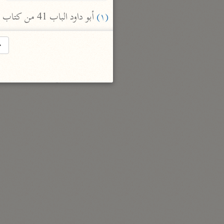
السمرقندي (٣٧٣ هـ)
(١)
 أبو داود الباب 41 من كتاب الطهارة - الترمذي الباب 52 من كتاب الطهارة.
نحو ٥ مجلدات
→
الكشف والبيان
الثعلبي (٤٢٧ هـ)
نحو ٨ مجلدات