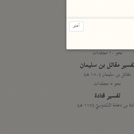
الدر المنثور
لال الدين السيوطي (٩١١ هـ)
نحو ١٣ مجلدًا
أغلق
سير القرآن العظيم مسندًا
ابن أبي حاتم الرازي (٣٢٧ هـ)
نحو ١٠ مجلدات
فسير مقاتل بن سليمان
مقاتل بن سليمان (١٥٠ هـ)
نحو ٥ مجلدات
تفسير قتادة
دة بن دعامة السّدوسيّ (١١٧ هـ)