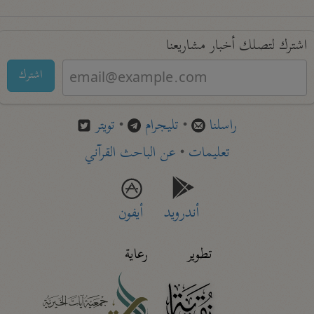
اشترك لتصلك أخبار مشاريعنا
اشترك
راسلنا
•
تليجرام
•
تويتر
تعليمات
•
عن الباحث القرآني
أندرويد
أيفون
تطوير
رعاية