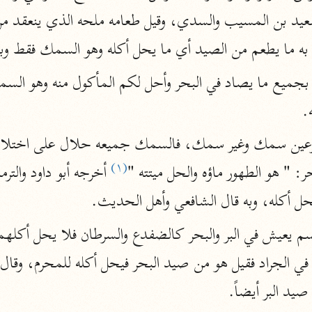
نحو ١١ مجلدًا
التسهيل لعلوم التنزيل
راد به ما يطعم من الصيد أي ما يحل أكله وهو السمك فقط وب
ابن جُزَيّ (٧٤١ هـ)
نحو ٣ مجلدات
.
موسوعات
(١)
روح المعاني
ر: " هو الطهور ماؤه والحل ميتته "
الآلوسي (١٢٧٠ هـ)
 أكله، وبه قال الشافعي وأهل الحديث.
نحو ٢٨ مجلدًا
مفاتيح الغيب
فخر الدين الرازي (٦٠٦ هـ)
نحو ٢٤ مجلدًا
صيد البر أيضاً.