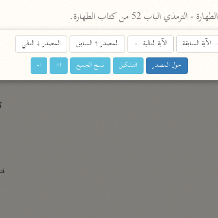
الزمخشري (٥٣٨ هـ)
ج
نحو ٨ مجلدات
الآية السابقة
الآية التالية
←
المصدر
↑
السابق
المصدر
↓
التالي
تف
حول المصدر
التشكيل
نسخ الجميع
ا+
ا-
ت
قتا