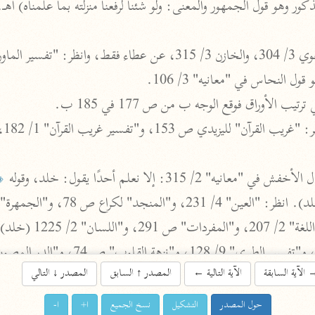
اشترك لتصلك أخبار مشاريعنا
اشترك
 الأوراق فوقع الوجه ب من ص 177 في 185 ب.
راسلنا
•
تليجرام
•
تويتر
تعليمات
•
عن الباحث القرآني
﴿أ
أندرويد
أيفون
تطوير
رعاية
الآية السابقة
الآية التالية
←
المصدر
↑
السابق
المصدر
↓
التالي
حول المصدر
التشكيل
نسخ الجميع
ا+
ا-