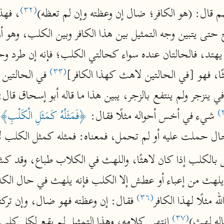
(٣٢)
 قال: (هو الكافر؛ ضال إن وعظته وإن لم تعظه)
المحرر الوجيز
ابن عطية (٥٤٦ هـ)
نحو ٨ مجلدات
البحر المحيط
(٣٣)
ًا، فهو [في الحالتين لاهث كهذا الكافر]
أبو حيان (٧٤٥ هـ)
نحو ١٦ مجلدًا
 شيء في أخس أحواله مثلًا فقال: 
﴿فَمَثَلُهُ كَمَثَلِ الْكَلْبِ﴾
التفسير البسيط
الواحدي (٤٦٨ هـ)
حال حملت عليه أو لم تحمل، فمعناه: فمثله كمثل الكلب لاه
نحو ٢٢ مجلدًا
آثار
إرشاد العقل السليم
أبو السعود (٩٨٢ هـ)
(٣٦)
 مثلًا لهذا الكافر
نحو ٩ مجلدات
(٣٧)
الكشاف
اله لهث)