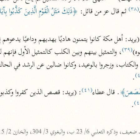
الزمخشري (٥٣٨ هـ)
(٣٨)
 ثم قال عز من قائل: 
﴿ذَلِكَ مَثَلُ الْقَوْمِ الَّذِينَ كَذَّبُوا بِآيَ
ج
نحو ٨ مجلدات
تف
(٣٩)
ه)
ت
.
(٤١)
ْقَصَصَ﴾
. قال عطاء
: (يريد: قصص الذين كفروا وكذبوا 
.

قتا