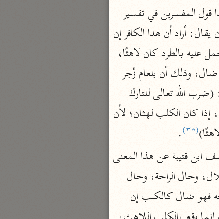
، فهذا قول المفسرين في تفسير 
نحو ٣ مجلدات
هذا المثل، ويحتاج إلى الشرح حتى يتبين وجه التمثيل بين هذا الكافر وبين الكلب، وهو أن يقال: أراد أن هذا الكافر إن 
الوجيز
الواحدي (٤٦٨ هـ)
زجرته لم ينزجر، وإن تركته لم يهتد، فالحالتان عنده سواء كحالتي الكلب؛ فإنه إن طرد وحمل عليه بالطرد كان لاهثًا، 
نحو مجلد
 في الحالتين ضال، وذلك أن بلعام زُجر 
تفسير القرآن العزيز
ونهي عن الدعاء على موسى في ينزجر ولم ينتفع بالزجر، يبين هذا ما قاله أبو إسحاق قال: (ضرب الله تعالى للتارك 
ابن أبي زمنين (٣٩٩ هـ)
، إذا كان الكلب لهثان؛ لأن 
نحو مجلدين
(٣٥)
ثًا)
.
فقد بين أبو إسحاق أنه مثل بالكلب إذا كان لاهثًا، واللهث في الكلاب طباع، وقد كشف ابن قتيبة عن هذا المعنى 
موسوعة التفسير المأثور
فقال: (كل شيء يَلهثُ إنما يلهث من إعباء أو عطش إلا الكلب فإنه يلهث في حال الكلال، وحال الراحة، وحال 
معهد الشاطبي
 فقال: إن وعظته فهو ضال، وإن تركته فهو ضال كالكلب إن 
٢٣ مجلدًا
 انتهى كلامه، وهذا التمثيل لم يقع لكل كلب إنما وقع بالكلب اللاهث، 