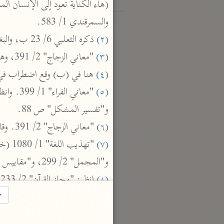
والسمرقندي 1/ 583.

(٢)
 ذكره الثعلبي 6/ 23 ب، والبغوي 3/ 304، والخازن 3/ 315، عن عطاء فقط، وانظر: "تفسير الماوردي" 2/ 280.

(٣)
 "معاني الزجاج" 2/ 391، وهو قول النحاس في "معانيه" 3/ 106.

(٤)
 هنا في (ب) وقع اضطراب في ترتيب

(٥)
و"تفسير المشكل" ص 88.

(٦)
 "معاني الزجاج" 2/ 391. وقال الأخفش في "معانيه" 2/ 315: إلا نعلم أحدًا يقول: خلد، وقوله 
(٧)
و"المجمل" 2/ 299، و"مقاييس اللغة" 2/ 207، و"المفردات" ص 291، و"اللسان" 2/ 1225 (خلد).

(٨)
 انظر: "مجاز القرآن" 2/ 233، و"تفسير الطبري" 9/ 128، و"نزهة القلوب" ص 74، و"الدر المصون" 5/ 516.

→
(٩)