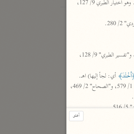
(هاء الكناية تعود إلى الإنسان المذكور وهو قول الجمهور والمعنى: ولو شئنا لرفعنا منزلته بما علمناه) اهـ. وهو اختيار الطبري 9/ 127، 
 "معاني الفراء" 1/ 399. وانظر: "غريب القرآن" لليزيدي ص 153، و"تفسير غريب القرآن" 1/ 182، و"تفسير الطبري" 9/ 128، 
َخْلَدَ﴾
 أي: لجأ إليها) اهـ.

 "تهذيب اللغة" 1/ 1080 (خلد). انظر: "العين" 4/ 231، و"المنجد" لكراع ص 78، و"الجمهرة" 1/ 579، و"الصحاح" 2/ 469، 
أغلق
 مالك بن نويرة بن جمرة بن شداد اليربوعي التميمي، أبو حنظلة، شاعر فحل، وفارس مغوار، من أرداف الملوك في الجاهلية. يقال له: 
الجفول، وسمي ذا الخمار نسبة إلى فرسه، أدرك الإسلام فأسلم، وولاه رسول الله ﷺ صدقات قومه بني يربوع فبقي كذلك حتى وفاة 