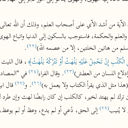
أخرى
مركَّزة الع
أضواء البيان
محمد الأمين الشنقيطي (١٣٩٤ هـ)
الم
نحو ١١ مجلدًا
(٢٢)
لم من هاتين الخلتين، إلا من عصمه الله)
.
نظم الدرر
 الْكَلْبِ إِنْ تَحْمِلْ عَلَيْهِ يَلْهَثْ أَوْ تَتْرُكْهُ يَلْهَثْ﴾
البقاعي (٨٨٥ هـ)
(٢٤)
(٢٣)
نحو ٢٠ مجلدًا
إدلاع اللسان من العطش)
. وقال الفراء
(٢٧)
(٢٦)
ذا مثل الذي يقرأ الكتاب ولا يعمل به)
. و
 ترك لم يهتد لخير، كالكلب إن كان رابضًا لهث وإن طرد 
لغة وبلاغة
التحرير والتنوير
(٢٩)
لا يُنيب
 إلى الحق، دُعي أو لم يدع، وعظ أو لم يوعظ، 
ابن عاشور (١٣٩٣ هـ)
نحو ٢٤ مجلدًا