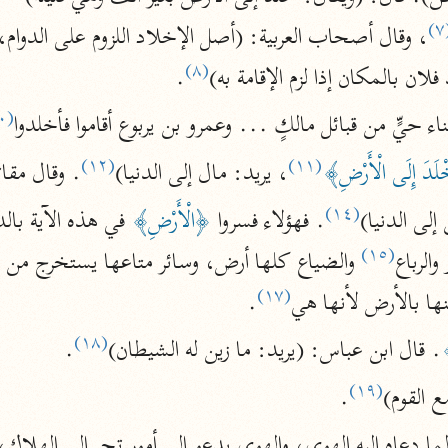
نحو ١١ مجلدًا
(
التسهيل لعلوم التنزيل
(٨)
ان بالمكان إذا لزم الإقامة به)
.
ابن جُزَيّ (٧٤١ هـ)
(١٠)
نحو ٣ مجلدات
ناء حيٍّ من قبائل مالكٍ ... وعمرو بن يربوع أقاموا فأخلدوا
(١٢)
(١١)
خْلَدَ إِلَى الْأَرْضِ﴾
، يريد: مال إلى الدنيا)
. وقال مقا
موسوعات
(١٤)
لى الدنيا)
. فهؤلاء فسروا 
﴿الْأَرْضِ﴾
روح المعاني
(١٥)
والرباع
الآلوسي (١٢٧٠ هـ)
(١٧)
ها بالأرض لأنها هي
.
نحو ٢٨ مجلدًا
(١٨)
مفاتيح الغيب
﴾
. قال ابن عباس: (يريد: ما زين له الشيطان)
.
فخر الدين الرازي (٦٠٦ هـ)
(١٩)
ع القوم)
.
نحو ٢٤ مجلدًا
ما دعاه إليه الهوى، والهوى يدعو إلى أمور تجر إلى الهلاك، ف