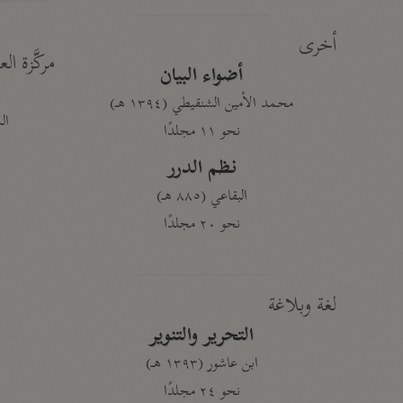
أخرى
مركَّزة الع
أضواء البيان
محمد الأمين الشنقيطي (١٣٩٤ هـ)
الم
نحو ١١ مجلدًا
نظم الدرر
البقاعي (٨٨٥ هـ)
نحو ٢٠ مجلدًا
لغة وبلاغة
التحرير والتنوير
ابن عاشور (١٣٩٣ هـ)
نحو ٢٤ مجلدًا