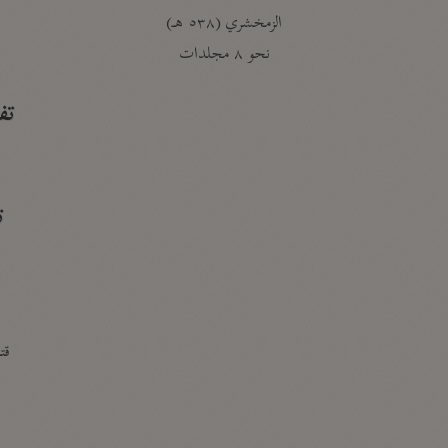
الزمخشري (٥٣٨ هـ)
ج
نحو ٨ مجلدات
تف
ت
قتا