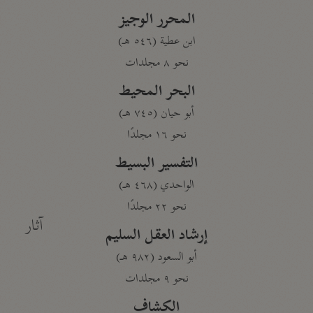
المحرر الوجيز
ابن عطية (٥٤٦ هـ)
نحو ٨ مجلدات
البحر المحيط
أبو حيان (٧٤٥ هـ)
نحو ١٦ مجلدًا
التفسير البسيط
الواحدي (٤٦٨ هـ)
نحو ٢٢ مجلدًا
آثار
إرشاد العقل السليم
أبو السعود (٩٨٢ هـ)
نحو ٩ مجلدات
الكشاف