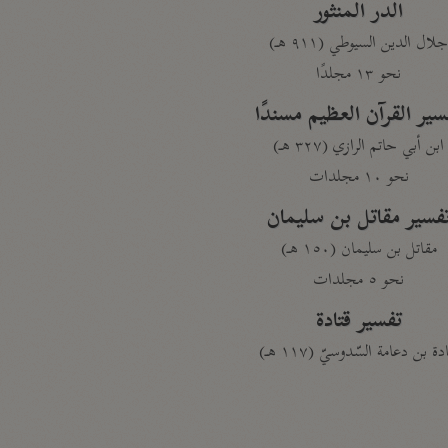
الدر المنثور
لال الدين السيوطي (٩١١ هـ)
نحو ١٣ مجلدًا
سير القرآن العظيم مسندًا
ابن أبي حاتم الرازي (٣٢٧ هـ)
نحو ١٠ مجلدات
فسير مقاتل بن سليمان
مقاتل بن سليمان (١٥٠ هـ)
نحو ٥ مجلدات
تفسير قتادة
دة بن دعامة السّدوسيّ (١١٧ هـ)