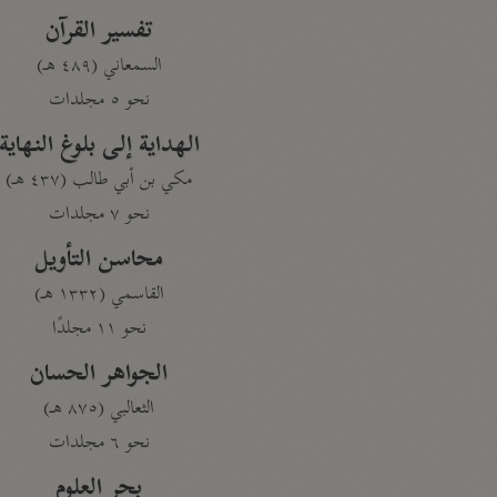
تفسير القرآن
السمعاني (٤٨٩ هـ)
نحو ٥ مجلدات
الهداية إلى بلوغ النهاية
مكي بن أبي طالب (٤٣٧ هـ)
نحو ٧ مجلدات
محاسن التأويل
القاسمي (١٣٣٢ هـ)
نحو ١١ مجلدًا
الجواهر الحسان
الثعالبي (٨٧٥ هـ)
نحو ٦ مجلدات
بحر العلوم