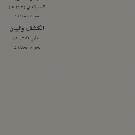
السمرقندي (٣٧٣ هـ)
نحو ٥ مجلدات
الكشف والبيان
الثعلبي (٤٢٧ هـ)
نحو ٨ مجلدات