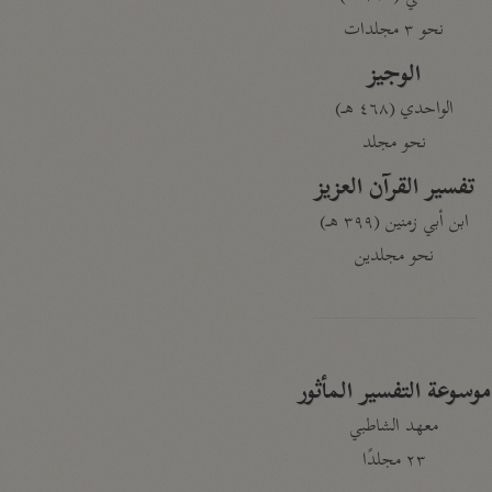
نحو ٣ مجلدات
الوجيز
الواحدي (٤٦٨ هـ)
نحو مجلد
تفسير القرآن العزيز
ابن أبي زمنين (٣٩٩ هـ)
نحو مجلدين
موسوعة التفسير المأثور
معهد الشاطبي
٢٣ مجلدًا