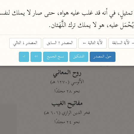
نحو ١١ مجلدًا
التسهيل لعلوم التنزيل
يُحْمَل عليه، هو لا يملك ترك اللَّهَثان.
ابن جُزَيّ (٧٤١ هـ)
نحو ٣ مجلدات
الآية السابقة
الآية التالية
←
المصدر
↑
السابق
المصدر
↓
التالي
حول المصدر
التشكيل
نسخ الجميع
ا+
ا-
موسوعات
روح المعاني
الآلوسي (١٢٧٠ هـ)
نحو ٢٨ مجلدًا
مفاتيح الغيب
فخر الدين الرازي (٦٠٦ هـ)
نحو ٢٤ مجلدًا