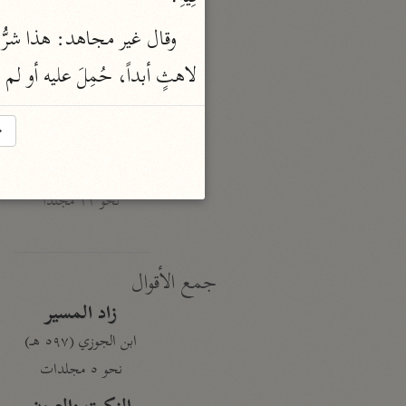
نحو ١٩ مجلدًا
الجامع لأحكام القرآن
لاهثٍ أبداً، حُمِلَ عليه أو لم 
القرطبي (٦٧١ هـ)
نحو ٢٤ مجلدًا
→
معالم التنزيل
البغوي (٥١٦ هـ)
نحو ١١ مجلدًا
جمع الأقوال
زاد المسير
ابن الجوزي (٥٩٧ هـ)
نحو ٥ مجلدات