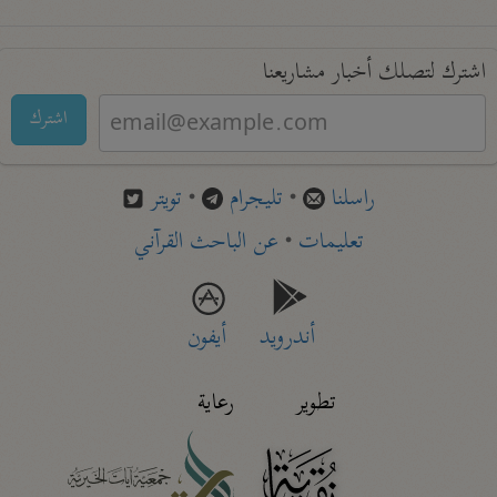
اشترك لتصلك أخبار مشاريعنا
اشترك
راسلنا
•
تليجرام
•
تويتر
تعليمات
•
عن الباحث القرآني
أندرويد
أيفون
تطوير
رعاية