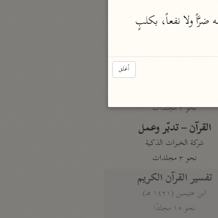
نحو مجلد
وقال غير مجاهد: هذا شرُّ تمثيلٍ، في أنه قد غلب عليه هواه، حتى صار لا يملك لنفسه ضرَّاً ولا نفعاً، بكلبٍ 
تيسير الكريم الرحمن
السعدي (١٣٧٦ هـ)
نحو ٤ مجلدات
أغلق
أيسر التفاسير
أبو بكر الجزائري (١٤٣٩ هـ)
نحو ٣ مجلدات
القرآن – تدبّر وعمل
شركة الخبرات الذكية
نحو ٣ مجلدات
تفسير القرآن الكريم
ابن عثيمين (١٤٢١ هـ)
نحو ١٥ مجلدًا