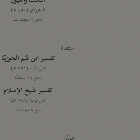
النكت والعيون
الماوردي (٤٥٠ هـ)
نحو ٦ مجلدات
منتقاة
تفسير ابن قيّم الجوزيّة
ابن القيم (٧٥١ هـ)
نحو ١٢ مجلدًا
تفسير شيخ الإسلام
ابن تيمية (٧٢٨ هـ)
نحو ٧ مجلدات
عامّة