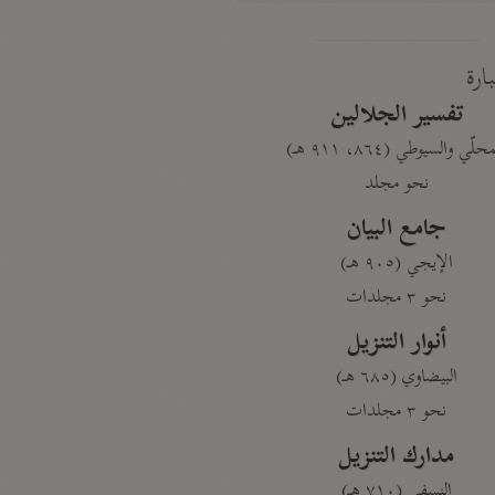
بارة
تفسير الجلالين
حلّي والسيوطي (٨٦٤، ٩١١ هـ)
نحو مجلد
جامع البيان
الإيجي (٩٠٥ هـ)
نحو ٣ مجلدات
أنوار التنزيل
البيضاوي (٦٨٥ هـ)
نحو ٣ مجلدات
مدارك التنزيل
النسفي (٧١٠ هـ)