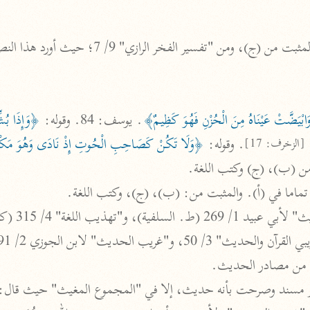
الزمخشري (٥٣٨ هـ)
ج
نحو ٨ مجلدات
ومن "تفسير الفخر الرازي" 9/ 7؛ حيث أورد هذا النص بتمامه.
تف
بْيَضَّتْ عَيْنَاهُ مِنَ الْحُزْنِ فَهُوَ كَظِيمٌ﴾
. يوسف: 84. وقوله: 
،
. وقوله: 
﴿وَلَا تَكُنْ كَصَاحِبِ الْحُوتِ إِذْ نَادَى وَهُوَ مَك
[الزخرف: 17]
ت
ت من (ب)، (ج) وكتب اللغة.
ء تماما في (أ). والمثبت من: (ب)، (ج)، وكتب اللغة.
قتا