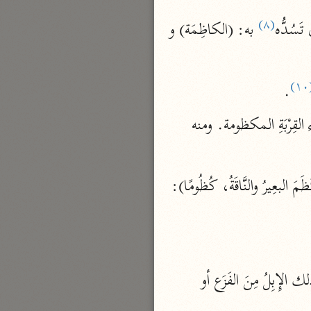
نحو مجلد
(٨)
سُدُّه
 به: (الكاظِمَة) و 
تيسير الكريم الرحمن
السعدي (١٣٧٦ هـ)
نحو ٤ مجلدات
(
.
أيسر التفاسير
؛ لامتلائها بالماء كامتلاء القِرْبَةِ المكظومة. ومنه 
أبو بكر الجزائري (١٤٣٩ هـ)
نحو ٣ مجلدات
القرآن – تدبّر وعمل
ومنه يقال: (أَخَذَ بكَظْمِهِ): إذا أخذ بمجرى نَفَسِهِ؛ لأنه موضع الامتلاء بالنَّفَسِ. و (كَظَمَ البعِيرُ والنَّاقَةُ، كُظُومًا): 
شركة الخبرات الذكية
نحو ٣ مجلدات
تفسير القرآن الكريم
ابن عثيمين (١٤٢١ هـ)
 وإنَّما تفعل ذلك الإِبِلُ مِنَ الفَزَع أو 
نحو ١٥ مجلدًا