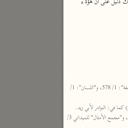
وصدَقَ؛ فإنَّ الله -تعالى- عقَّبَ وَصْفَ هؤلاء بالكَظْمِ والعَفْوِ، بِحُبِّهِ المحسنين. وفي ذلك دليل على أن هؤلاء 
نحو ٣ مجلدات
الوجيز
الواحدي (٤٦٨ هـ)
نحو مجلد
تفسير القرآن العزيز
ابن أبي زمنين (٣٩٩ هـ)
نحو مجلدين
(الجِرَّةُ): هي ما يخرجه البعير من كرشه، ويَجْترّه؛ أي: يردده في حلقه. انظر: (جر) في: "تهذيب اللغة": 1/ 578، و"اللسان": 1/ 
موسوعة التفسير المأثور
وقولهم: (ما يَكظِمُ فلانٌ على جِرَّةٍ)، مَثَلٌ يُضرَب لِمن لا يَكتِمُ سِرًا. ومثله: (ما يَخنُق فلان على جِرَّةٍ) كما في: النوادر لأبي زيد. 
معهد الشاطبي
وفي: "اللسان": (ما يَحْنَق ..). انظر: "النوادر" لأبي زيد 132، و"جمهرة الأمثال" للعسكري 2/ 234، و"مجمع الأمثال" للميداني 3/ 
٢٣ مجلدًا