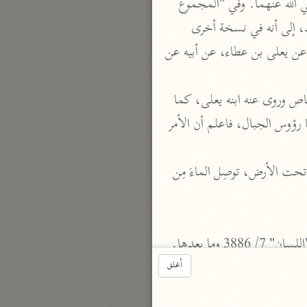
..). وفي (الفائق)، للزمخشري، و"غريب الحديث"، لأبي عبيد أورداه من حديث عبد الله بن عُمَر رضي الله عنهما. وفي "المجموع 
المغيث"، و"النهاية" عبد الله بن عَمْرو رضي الله عنهما. ولكن أشار محقق "غريب الحديث" لأبي عبيد، إلى أنه في نسخة أخرى 
للكتاب، ورد: (ومنه حديث عبد الله بن عَمرو). ثم ذكرت هذه النسخةُ السندَ، وهو: (حدثنيه هشيم، عن يعلى بن عطاء، عن أبيه عن 
أقول: وهذا هو الصواب؛ لأن عطاء والد يَعْلى، وهو عطاء العامري الطائفي روى عن ابن عمرو بن العاص وروى عنه ابنه يعلى، كما 
في "تهذيب التهذيب" 3/ 111. ونصه عند أبي عبيد: (إذا رأيت مكة قد بُعِجت كظائم، وساوى بناؤها رؤوس الجبال، فاعلم أن الأمر 
و (الكظائم)، جمع: كِظَامَة، وهي: آبارٌ تُحفَر، ويُباعَد ما بينها، ثم يُحفَر ما بين كل بئرين بقناة مِن تحت الأرض، توصِل الماءَ مِن 
أغلق
 البيت في "ديوانه" 224. وقد ورد منسوبًا له في: "معاني القرآن" للزجاج 1/ 469، و"جمهرة أشعار العرب" (333)، و"الزاهر" 2/ 