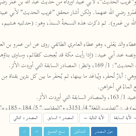
اشترك لتصلك أخبار مشاريعنا
اشترك
راسلنا
•
تليجرام
•
تويتر
سابقة التي أوردت الأثر.
تعليمات
•
عن الباحث القرآني
 الماءُ في أخراهن.
أندرويد
أيفون
ردت الأثر.
المقاييس" 5/ 184 - 185، و"اللسان" 7/ 3886 وما بعدها.
تطوير
رعاية
ن). والمثبت من مصادر البيت التالية.
الآية السابقة
الآية التالية
←
المصدر
↑
السابق
المصدر
↓
التالي
حول المصدر
التشكيل
نسخ الجميع
ا+
ا-