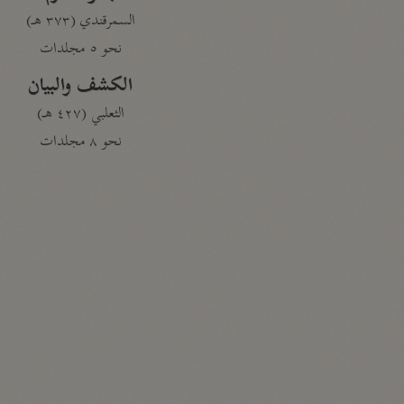
السمرقندي (٣٧٣ هـ)
نحو ٥ مجلدات
الكشف والبيان
الثعلبي (٤٢٧ هـ)
نحو ٨ مجلدات