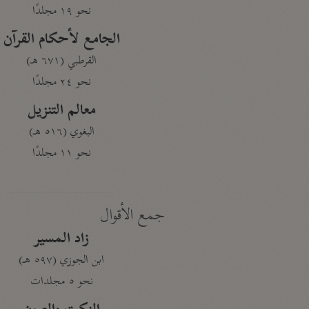
نحو ١٩ مجلدًا
الجامع لأحكام القرآن
القرطبي (٦٧١ هـ)
نحو ٢٤ مجلدًا
معالم التنزيل
البغوي (٥١٦ هـ)
نحو ١١ مجلدًا
جمع الأقوال
زاد المسير
ابن الجوزي (٥٩٧ هـ)
نحو ٥ مجلدات