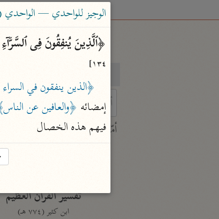
الوجيز للواحدي — الواحدي (٤٦٨ هـ)
﴿ٱلَّذِینَ یُنفِقُونَ فِی ٱلسَّرَّاۤءِ 
١٣٤]
بحث
تفسير
﴿الذين ينفقون في السراء وا
إمضائه 
﴿والعافين عن الناس
 characters for results.
فيهم هذه الخصال
أمّهات
جامع البيان
→
ابن جرير الطبري (٣١٠ هـ)
نحو ٢٨ مجلدًا
تفسير القرآن العظيم
ابن كثير (٧٧٤ هـ)