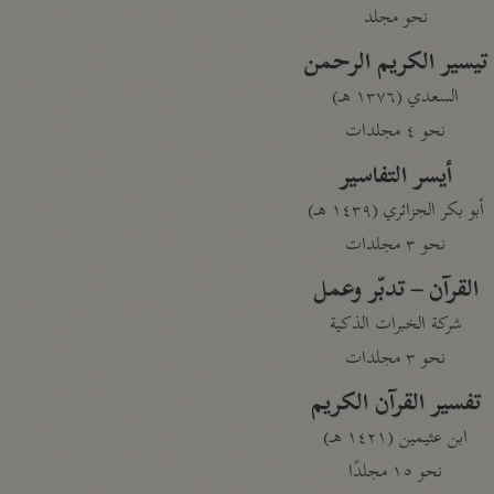
نحو مجلد
تيسير الكريم الرحمن
السعدي (١٣٧٦ هـ)
نحو ٤ مجلدات
أيسر التفاسير
أبو بكر الجزائري (١٤٣٩ هـ)
نحو ٣ مجلدات
القرآن – تدبّر وعمل
شركة الخبرات الذكية
نحو ٣ مجلدات
تفسير القرآن الكريم
ابن عثيمين (١٤٢١ هـ)
نحو ١٥ مجلدًا