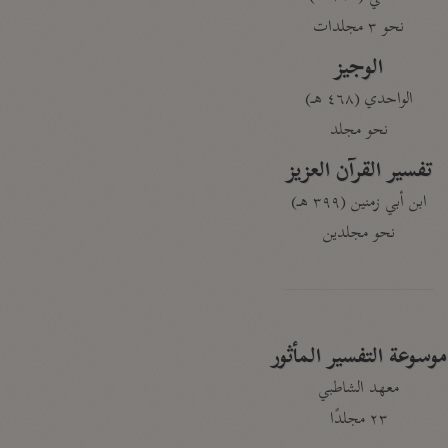
نحو ٣ مجلدات
الوجيز
الواحدي (٤٦٨ هـ)
نحو مجلد
تفسير القرآن العزيز
ابن أبي زمنين (٣٩٩ هـ)
نحو مجلدين
موسوعة التفسير المأثور
معهد الشاطبي
٢٣ مجلدًا