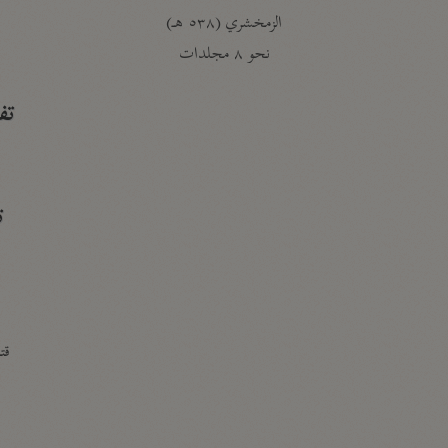
الزمخشري (٥٣٨ هـ)
ج
نحو ٨ مجلدات
تف
ت
قتا