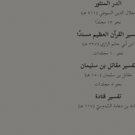
الدر المنثور
لال الدين السيوطي (٩١١ هـ)
نحو ١٣ مجلدًا
سير القرآن العظيم مسندًا
ابن أبي حاتم الرازي (٣٢٧ هـ)
نحو ١٠ مجلدات
فسير مقاتل بن سليمان
مقاتل بن سليمان (١٥٠ هـ)
نحو ٥ مجلدات
تفسير قتادة
دة بن دعامة السّدوسيّ (١١٧ هـ)