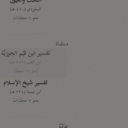
النكت والعيون
الماوردي (٤٥٠ هـ)
نحو ٦ مجلدات
منتقاة
تفسير ابن قيّم الجوزيّة
ابن القيم (٧٥١ هـ)
نحو ١٢ مجلدًا
تفسير شيخ الإسلام
ابن تيمية (٧٢٨ هـ)
نحو ٧ مجلدات
عامّة