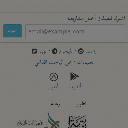
اشترك لتصلك أخبار مشاريعنا
اشترك
راسلنا
•
تليجرام
•
تويتر
تعليمات
•
عن الباحث القرآني
أندرويد
أيفون
تطوير
رعاية