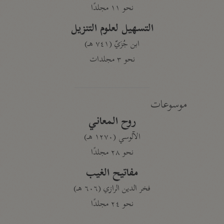
نحو ١١ مجلدًا
التسهيل لعلوم التنزيل
ابن جُزَيّ (٧٤١ هـ)
نحو ٣ مجلدات
موسوعات
روح المعاني
الآلوسي (١٢٧٠ هـ)
نحو ٢٨ مجلدًا
مفاتيح الغيب
فخر الدين الرازي (٦٠٦ هـ)
نحو ٢٤ مجلدًا