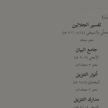
بارة
تفسير الجلالين
حلّي والسيوطي (٨٦٤، ٩١١ هـ)
نحو مجلد
جامع البيان
الإيجي (٩٠٥ هـ)
نحو ٣ مجلدات
أنوار التنزيل
البيضاوي (٦٨٥ هـ)
نحو ٣ مجلدات
مدارك التنزيل
النسفي (٧١٠ هـ)