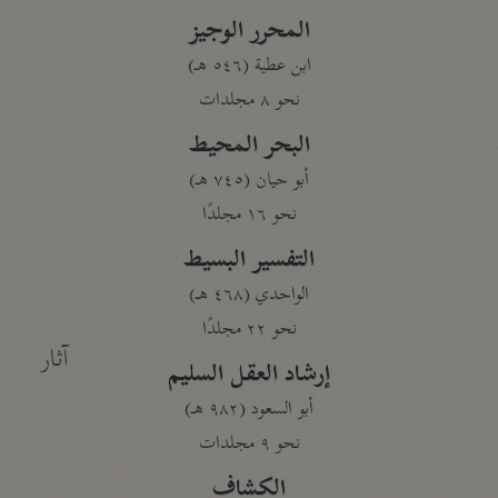
المحرر الوجيز
ابن عطية (٥٤٦ هـ)
نحو ٨ مجلدات
البحر المحيط
أبو حيان (٧٤٥ هـ)
نحو ١٦ مجلدًا
التفسير البسيط
الواحدي (٤٦٨ هـ)
نحو ٢٢ مجلدًا
آثار
إرشاد العقل السليم
أبو السعود (٩٨٢ هـ)
نحو ٩ مجلدات
الكشاف