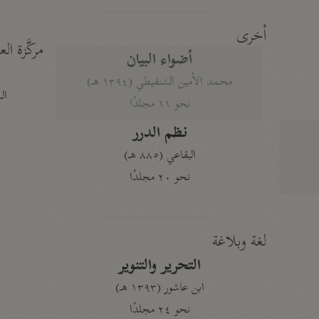
أخرى
مركَّزة الع
أضواء البيان
محمد الأمين الشنقيطي (١٣٩٤ هـ)
الم
نحو ١١ مجلدًا
نظم الدرر
البقاعي (٨٨٥ هـ)
نحو ٢٠ مجلدًا
لغة وبلاغة
التحرير والتنوير
ابن عاشور (١٣٩٣ هـ)
نحو ٢٤ مجلدًا