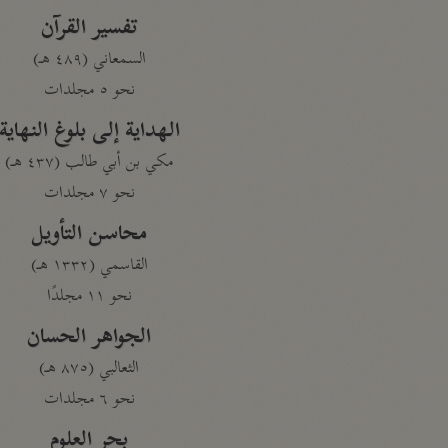
تفسير القرآن
السمعاني (٤٨٩ هـ)
نحو ٥ مجلدات
الهداية إلى بلوغ النهاية
مكي بن أبي طالب (٤٣٧ هـ)
نحو ٧ مجلدات
محاسن التأويل
القاسمي (١٣٣٢ هـ)
نحو ١١ مجلدًا
الجواهر الحسان
الثعالبي (٨٧٥ هـ)
نحو ٦ مجلدات
بحر العلوم