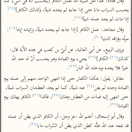
وقال قتادة: هذا مثل ضربه الله لعمل الكافر [يحسب أنّه في شيء كما 
تفسير أبي السعود
الدر المنثور
تفسير السمرقندي
(١٧)
يحسب السراب ماءً حتى إذا جاءه لم يجده شيئًا، وكذلك الكافر]
الكشاف للزمخشري
تفسير ابن أبي حاتم
تفسير الثعلبي
(١٨)
إذا مات لم يجد عمله شيئًا
.
تفسير مقاتل
(١٩)
وقال مجاهد: عمل الكافر [إذا جاءه لم يجده شيئًا، وإتيانه إياه
: 
تفسير قتادة
(٢٠)
موتُه وفراقه الدنيا
.
وروى الربيع، عن أبي العالية، عن أبيّ بن كعب في هذه الآية قال: 
(٢٢)
(٢١)
كذلك
 الكافر]
 يجيء يوم القيامة وهو يحسب أنّ له عند الله 
(٢٣)
خيرًا فلا يجده ويدخله الله النار
.
اشترك لتصلك أخبار مشاريعنا
مقاتل: يقول: هكذا الكفار حتى إذا انتهى الواحد منهم إلى عمله يوم 
اشترك
(٢٤)
القيامة وجده لم يغن
 عنه شيئًا، كما لم يجد العطشان السراب شيئًا، 
(٢٦)
(٢٥)
حتى انتهى إليه فمات من العطش وهلك
، فكذا
 الكافر يهلك يوم 
راسلنا
•
تليجرام
•
تويتر
(٢٧)
القيامة
.
تعليمات
•
عن الباحث القرآني
وقال أبو إسحاق: أعلم الله -عز وجل- أن الكافر الذي يظن أن عمله 
(٢٨)
قد نفعه عند الله ظنُّه كظن الذي يظن أن السَّراب ماء
.
أندرويد
أيفون