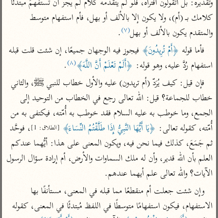
تفسير الآلوسي
وتقديره: بل أتقولون افتراه، فلو لم يتقدمه كلام لم يجز أن تستفهمَ مبتدئا 
جمع الأقوال
تفسير ابن عثيمين
كلامك بـ (أم)، ولا يكون إلا بالألف أو بهل، فأم استفهام متوسط 
تفسير ابن الجوزي
تفسير الرازي
(٧)
والمتقدم يكون بالألف أو بهل
.
تفسير الماوردي
مركَّزة العبارة
فأما قوله 
﴿أَمْ تُرِيدُونَ﴾
 فيجوز فيه الوجهان جميعًا، إن شئت قلت قبله 
أخرى
(٨)
تفسير الجلالين
استفهام رُدَّ عليه، وهو قوله: 
﴿أَلَمْ تَعْلَمْ أَنَّ اللَّهَ﴾
.
أضواء البيان
منتقاة
جامع البيان للإيجي
فإن قيل: كيف يُرَدّ (أم تريدون) عليه والأول خطاب للنبي ﷺ، والثاني 
تفسير ابن القيم
نظم الدرر للبقاعي
خطاب للجماعة؟ قيل: الله تعالى رجع في الخطاب من التوحيد إلى 
تفسير البيضاوي
تفسير ابن تيمية
الجمع، وما خوطب به عليه السلام فقد خوطب به أُمّته، فيكتفى به من 
تفسير النسفي
لغة وبلاغة
أُمّته، كقوله تعالى: 
﴿يَا أَيُّهَا النَّبِيُّ إِذَا طَلَّقْتُمُ النِّسَاءَ﴾
، فوحَّد 
[الطلاق: 1]
الوجيز للواحدي
التحرير والتنوير
عامّة
ثم جَمَعَ، كذلك فيما نحن فيه، ويكون المعنى على هذا: أيُّهما عندكم 
تفسير ابن أبي زمنين
تفسير السمعاني
المحرر الوجيز لابن
العلم بأن الله قدير، وأن له ملك السماوات والأرض، أم إرادة سؤال الرسول 
عطية
تفسير مكّي
الآيات؟ والله تعالى علم أيهما عندهم.
البحر المحيط لأبي
آثار
محاسن التأويل
حيان
وإن شئت جعلت أم منقطعًا مما قبله في المعنى، مستأنفًا بها 
للقاسمي
موسوعة التفسير
البسيط للواحدي
الاستفهام، فيكون استفهامًا متوسطًا في اللفظ مُبتدئًا في المعنى، كقوله 
المأثور
تفسير الثعالبي