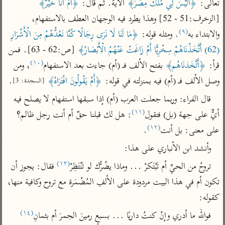
تعالى: 
﴿أَلَيْسَ لِي مُلْكُ مِصْرَ﴾
 الآية. ثم قال: 
﴿أَمْ أَنَا خَيْرٌ﴾
تفسير أبي السعود
الدر المنثور
تفسير السمرقندي
[الزخرف:51 - 52] وهذا يطرد فيه الوجهان العطف بالاستفهام، 
الكشاف للزمخشري
تفسير ابن أبي حاتم
تفسير الثعلبي
(٩)
والابتداء به
. ومثله قوله: 
﴿مَا لَنَا لَا نَرَى رِجَالًا كُنَّا نَعُدُّهُمْ مِنَ الْأَشْرَارِ 
تفسير مقاتل
(62) أَتَّخَذْنَاهُمْ سِخْرِيًّا أَمْ زَاغَتْ عَنْهُمُ الْأَبْصَارُ﴾
 [ص:62 - 63]. فمن 
تفسير قتادة
(١٠)
قرأ: 
﴿أَتَّخَذنَاهُم﴾
 بفتح الألف فـ (أم) جاءت بعد الاستفهام
، ومن 
وصل الألف فـ (أم) فيه بمنزلته في قوله: 
﴿أَمْ يَقُولُونَ افْتَرَاهُ﴾
.
[السجدة: 3]
قال الفراء: وربما جعلت العرب (أم) إذا سبقها استفهام لا يصلح فيه 
(١١)
أيٌّ على جهة (بل) فتقول
: هل لك قبلنا حقٌ أم أنت رجل ظالم؟ 
اشترك لتصلك أخبار مشاريعنا
(١٢)
على معنى: بل أنت
.
اشترك
وأنشد ابن الأنباري على هذا:
(١٣)
تروحُ من الحيِّ أم تَبْتَكرْ ... وماذا يضُرُّك لو تَنْتَظِرْ
 فقال: يجوز أن 
راسلنا
•
تليجرام
•
تويتر
تكون أم في هذا البيت مردودة على الألفِ المُضْمَرة مع تروح وكافية منها، 
تعليمات
•
عن الباحث القرآني
كقوله:
(١٤)
فوالله ما أدري وإنْ كنتُ داريًا ... بسبعٍ رمينَ الجمرَ أم بثمانِ
أندرويد
أيفون