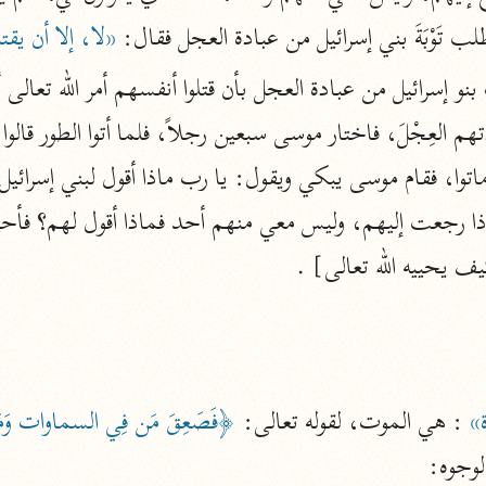
الزمخشري (٥٣٨ هـ)
لب تَوْبَةَ بني إسرائيل من عبادة العجل فقال: 
«لا، إلا أن يقت
ج
نحو ٨ مجلدات
تف
ت
ف يحييه الله تعالى] .
قتا
»
 : هي الموت، لقوله تعالى: 
وجوه: