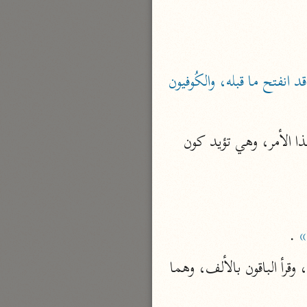
بارة
تفسير الجلالين
«عند البصريين فيما كفيه حرف الحَلْق ساكن قد انفتح ما قبله، والكُوفيون 
حلّي والسيوطي (٨٦٤، ٩١١ هـ)
نحو مجلد
ذا الأمر، وهي تؤيد كون 
جامع البيان
الإيجي (٩٠٥ هـ)
نحو ٣ مجلدات
أنوار التنزيل
»
 .
البيضاوي (٦٨٥ هـ)
نحو ٣ مجلدات
 بغير ألف، وقرأ الباقون بالألف، وهما 
مدارك التنزيل
النسفي (٧١٠ هـ)