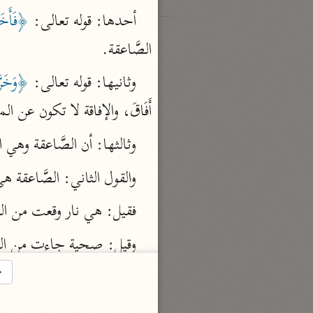
أحدها: قوله تعالى: 
﴿فَأَخَذ
الصَّاعقة.
وثانيها: قوله تعالى: 
﴿وَخَر
أَفَاقَ، والإفاقة لا تكون عن ا
وثالثها: أن الصَّاعقة وه
والقول الثاني: الصَّاعقة 
فقيل: هي نار وقعت من ال
وقيل: صحية جاءت من ال
→
وقيل: أرسل الله جنوداً، فلما
قوله: 
﴿وَأَنْتُمْ تَنظُرُونَ﴾