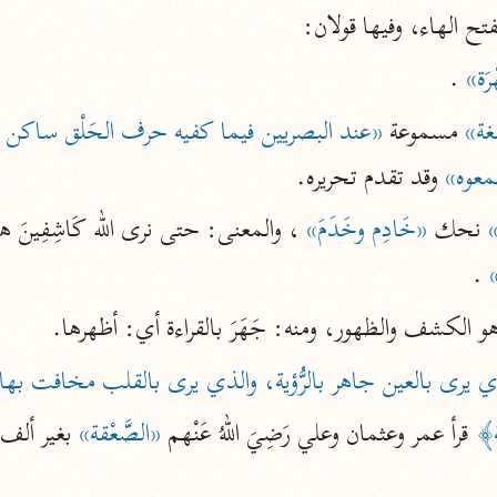
 بفتح الهاء، وفيها قولان:
أخرى
مركَّزة الع
رَة»
 .
أضواء البيان
غة»
 مسموعة 
محمد الأمين الشنقيطي (١٣٩٤ هـ)
الم
نحو ١١ مجلدًا
سمعوه»
 وقد تقدم تحريره.
نظم الدرر
»
 نحك 
«خَادِم وخَدَمَ»
 ، والمعنى: حتى نرى الله كَاشِفِينَ ه
البقاعي (٨٨٥ هـ)
 .
نحو ٢٠ مجلدًا
هو الكشف والظهور، ومنه: جَهَرَ بالقراءة أي: أظهرها.
لغة وبلاغة
ذِي يرى بالعين جاهر بالرُّؤية، والذي يرى بالقلب مخافت بها
التحرير والتنوير
ة﴾
 قرأ عمر وعثمان وعلي رَضِيَ اللهُ عَنْهم 
«الصَّعْقة»
ابن عاشور (١٣٩٣ هـ)
نحو ٢٤ مجلدًا