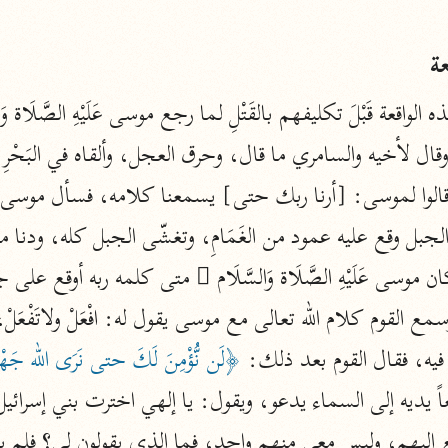
المحرر الوجيز
ابن عطية (٥٤٦ هـ)
ة
نحو ٨ مجلدات
البحر المحيط
أبو حيان (٧٤٥ هـ)
نحو ١٦ مجلدًا
التفسير البسيط
الواحدي (٤٦٨ هـ)
نحو ٢٢ مجلدًا
آثار
إرشاد العقل السليم
يه، فقال القوم بعد ذلك: 
﴿لَن نُّؤْمِنَ لَكَ حتى نَرَى الله جَهْ
أبو السعود (٩٨٢ هـ)
نحو ٩ مجلدات
الكشاف