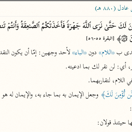
ساهم معنا في نشر القرآن والعلم الشرعي
 (٨٨٠ هـ)
الباحث القرآني
﴾ 
[البقرة ٥٥-٥٦]
علوم
مصاحف
عّدى ب 
«اللام»
 دون 
«الباء»
 لأحد وجهين: إمّا أن يكون التق
ر، أي: لن نقر لك بما ادعيته.
pe 1 or
Type 2 or more
عامّة
معاصرة
في اللام، لتقاربهما.
more
فتح البيان
 نُّؤْمِنَ لَكَ﴾
 وجعل الإيمان به بما جاء به، والإيمان له هو 
acters
صديق حسن خان (١٣٠٧ هـ)
نحو ١٢ مجلدًا
:
results.
فتح القدير
 حيئنذ قولان:
الشوكاني (١٢٥٠ هـ)