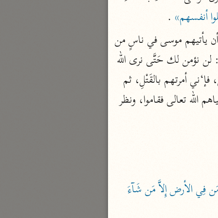
الدر المنثور
لوا أنفسهم»
 .
لال الدين السيوطي (٩١١ هـ)
نحو ١٣ مجلدًا
 : لما تاب بنو إسرائيل من عبادة العجل بأن قتلوا أنفسهم أمر الله تعالى أن يأتيهم موسى في ناسٍ من 
سير القرآن العظيم مسندًا
بني إسرائيل يعتذرون من عبادتهم العِجْلَ، فاختار موسى سبعين رجلاً، فلما أتوا الطور قالوا: لن نؤمن لك حَتَّى نرى الله 
ابن أبي حاتم الرازي (٣٢٧ هـ)
جهرةٌ، فأخذتهم الصاعقة، وماتوا، فقام موسى يبكي ويقول: يا رب ماذا أقول لبني إسرائيل، فإ‘ني أمرتهم بالقَتْلِ، ثم 
نحو ١٠ مجلدات
اخترت من أنفسهم هؤلاء، فإذا رجعت إليهم، وليس معي منهم أحد فماذا أقول لهم؟ فأحياهم الله تعالى فقاموا، ونظر 
فسير مقاتل بن سليمان
مقاتل بن سليمان (١٥٠ هـ)
نحو ٥ مجلدات
تفسير قتادة
دة بن دعامة السّدوسيّ (١١٧ هـ)
﴿فَصَعِقَ مَن فِي السماوات وَمَن فِي الأرض إِلاَّ مَن شَآءَ 