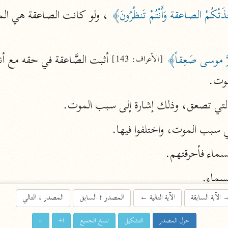
َتْكُمُ الصاعقة وَأَنْتُمْ تَنظُرُونَ﴾
اشترك لتصلك أخبار مشاريعنا
اشترك
َّ موسى صَعِقاً﴾
[الأعراف: 143]
لموت.
راسلنا
•
تليجرام
•
تويتر
ي التي تصعق، وذلك إشارة إلى سبب الموت.
تعليمات
•
عن الباحث القرآني
هي سبب الموت، واختلفوا فيها.
سماء فأحرقتهم.
أندرويد
أيفون
سماء.
تطوير
رعاية
الآية السابقة
الآية التالية
←
المصدر
↑
السابق
المصدر
↓
التالي
 سمعوا حسّها خروا صَعِقِيْنَ ميتين يوماً وليلةً.
حول المصدر
التشكيل
نسخ الجميع
ا+
ا-