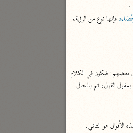
 
نحو مجلد
تيسير الكريم الرحمن
فُصَاء»
 فإنها نوع من الرؤية، 
السعدي (١٣٧٦ هـ)
نحو ٤ مجلدات
أيسر التفاسير
أبو بكر الجزائري (١٤٣٩ هـ)
نحو ٣ مجلدات
 . وقال بعضهم: فيكون في الكلام 
القرآن – تدبّر وعمل
تقديم وتأخير أي: قلتم جَهْرَةً: لن نؤمن لك، ومثل هذا لا يقال فيه تقديم وتأخير، بل أتي بمقول القول، ثم بالحال 
شركة الخبرات الذكية
نحو ٣ مجلدات
تفسير القرآن الكريم
ابن عثيمين (١٤٢١ هـ)
 الأقوال هو الثاني.
نحو ١٥ مجلدًا