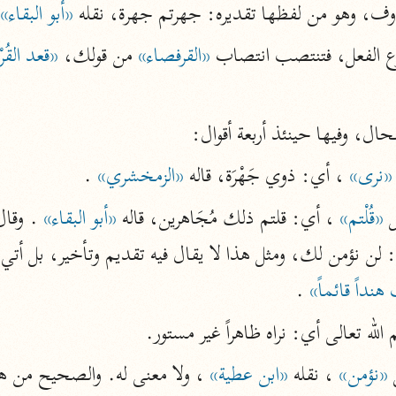
ف، وهو من لفظها تقديره: جهرتم جهرة، نقله 
«أبو البقاء»
.
نحو ١١ مجلدًا
التسهيل لعلوم التنزيل
وع الفعل، فتنتصب انتصاب 
«القرفصاء»
 من قولك، 
«قعد القُرْ
ابن جُزَيّ (٧٤١ هـ)
نحو ٣ مجلدات
لحال، وفيها حينئذ أربعة أقوال:
«نرى»
 ، أي: ذوي جَهْرَة، قاله 
«الزمخشري»
 .
موسوعات
روح المعاني
 
«قُلْتم»
 ، أي: قلتم ذلك مُجَاهرين، قاله 
«أبو البقاء»
الآلوسي (١٢٧٠ هـ)
نحو ٢٨ مجلدًا
نداً قائماً»
 .
مفاتيح الغيب
لله تعالى أي: نراه ظاهراً غير مستور.
فخر الدين الرازي (٦٠٦ هـ)
نحو ٢٤ مجلدًا
 
«نؤمن»
 ، نقله 
«ابن عطية»
 ، ولا معنى له. والصحيح من هذه