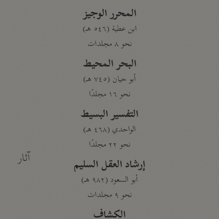
المحرر الوجيز
ابن عطية (٥٤٦ هـ)
نحو ٨ مجلدات
البحر المحيط
أبو حيان (٧٤٥ هـ)
نحو ١٦ مجلدًا
التفسير البسيط
الواحدي (٤٦٨ هـ)
نحو ٢٢ مجلدًا
آثار
إرشاد العقل السليم
أبو السعود (٩٨٢ هـ)
نحو ٩ مجلدات
الكشاف