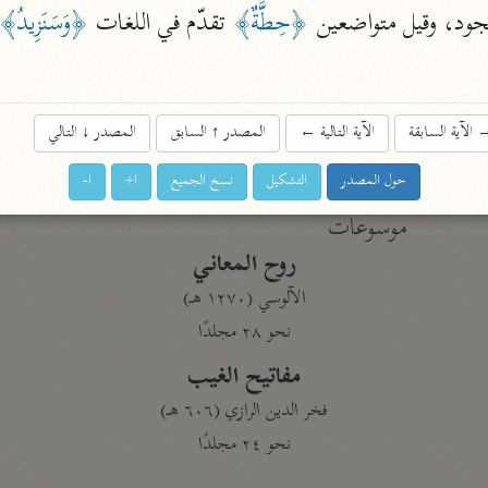
نحو ١١ مجلدًا
سجود، وقيل متواضعين 
﴿حِطَّةٌ﴾
 تقدّم في اللغات 
﴿وَسَنَزِيدُ﴾
التسهيل لعلوم التنزيل
ابن جُزَيّ (٧٤١ هـ)
نحو ٣ مجلدات
الآية السابقة
الآية التالية
←
المصدر
↑
السابق
المصدر
↓
التالي
حول المصدر
التشكيل
نسخ الجميع
ا+
ا-
موسوعات
روح المعاني
الآلوسي (١٢٧٠ هـ)
نحو ٢٨ مجلدًا
مفاتيح الغيب
فخر الدين الرازي (٦٠٦ هـ)
نحو ٢٤ مجلدًا