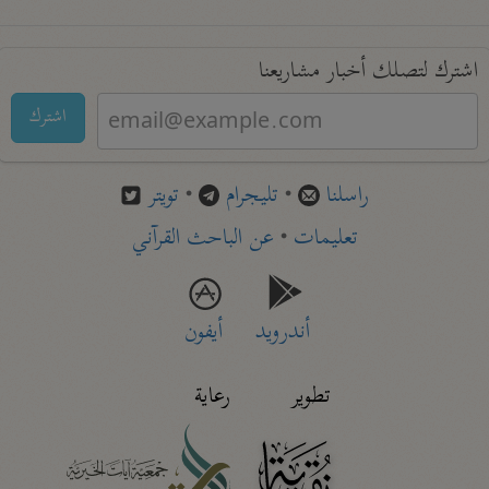
اشترك لتصلك أخبار مشاريعنا
اشترك
راسلنا
•
تليجرام
•
تويتر
تعليمات
•
عن الباحث القرآني
أندرويد
أيفون
تطوير
رعاية