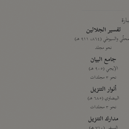
بارة
تفسير الجلالين
حلّي والسيوطي (٨٦٤، ٩١١ هـ)
نحو مجلد
جامع البيان
الإيجي (٩٠٥ هـ)
نحو ٣ مجلدات
أنوار التنزيل
البيضاوي (٦٨٥ هـ)
نحو ٣ مجلدات
مدارك التنزيل
النسفي (٧١٠ هـ)