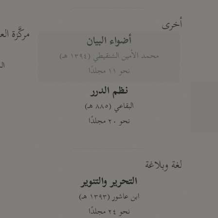
أخرى
مركَّزة الع
أضواء البيان
محمد الأمين الشنقيطي (١٣٩٤ هـ)
الم
نحو ١١ مجلدًا
نظم الدرر
البقاعي (٨٨٥ هـ)
نحو ٢٠ مجلدًا
لغة وبلاغة
التحرير والتنوير
ابن عاشور (١٣٩٣ هـ)
نحو ٢٤ مجلدًا