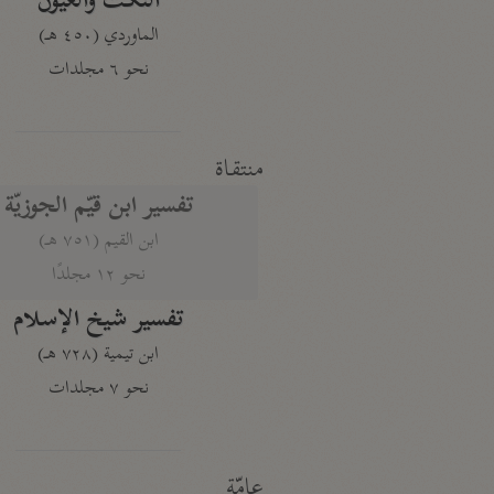
النكت والعيون
الماوردي (٤٥٠ هـ)
نحو ٦ مجلدات
منتقاة
تفسير ابن قيّم الجوزيّة
ابن القيم (٧٥١ هـ)
نحو ١٢ مجلدًا
تفسير شيخ الإسلام
ابن تيمية (٧٢٨ هـ)
نحو ٧ مجلدات
عامّة