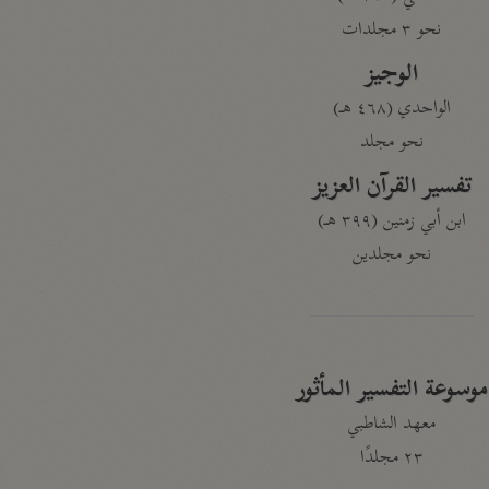
نحو ٣ مجلدات
الوجيز
الواحدي (٤٦٨ هـ)
نحو مجلد
تفسير القرآن العزيز
ابن أبي زمنين (٣٩٩ هـ)
نحو مجلدين
موسوعة التفسير المأثور
معهد الشاطبي
٢٣ مجلدًا