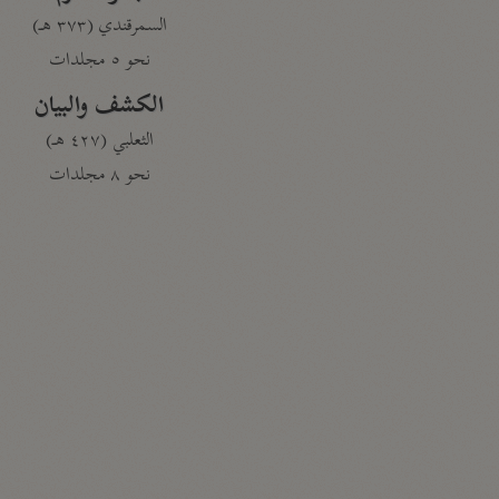
السمرقندي (٣٧٣ هـ)
نحو ٥ مجلدات
الكشف والبيان
الثعلبي (٤٢٧ هـ)
نحو ٨ مجلدات