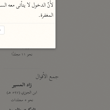
نحو ١٩ مجلدًا
لأنّ الدخول لا يتأتى معه ال
الجامع لأحكام القرآن
المغفرة.
القرطبي (٦٧١ هـ)
نحو ٢٤ مجلدًا
→
معالم التنزيل
البغوي (٥١٦ هـ)
نحو ١١ مجلدًا
جمع الأقوال
زاد المسير
ابن الجوزي (٥٩٧ هـ)
نحو ٥ مجلدات