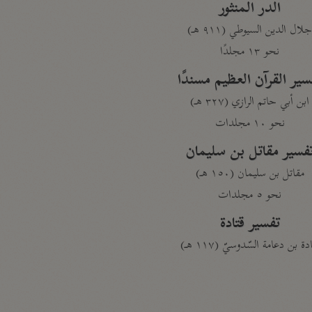
الدر المنثور
لال الدين السيوطي (٩١١ هـ)
نحو ١٣ مجلدًا
سير القرآن العظيم مسندًا
ابن أبي حاتم الرازي (٣٢٧ هـ)
نحو ١٠ مجلدات
فسير مقاتل بن سليمان
مقاتل بن سليمان (١٥٠ هـ)
نحو ٥ مجلدات
تفسير قتادة
دة بن دعامة السّدوسيّ (١١٧ هـ)