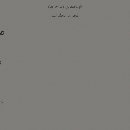
الزمخشري (٥٣٨ هـ)
ج
نحو ٨ مجلدات
تف
ت
قتا