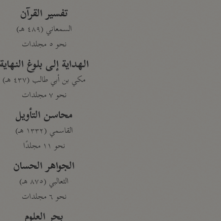
تفسير القرآن
السمعاني (٤٨٩ هـ)
نحو ٥ مجلدات
الهداية إلى بلوغ النهاية
مكي بن أبي طالب (٤٣٧ هـ)
نحو ٧ مجلدات
محاسن التأويل
القاسمي (١٣٣٢ هـ)
نحو ١١ مجلدًا
الجواهر الحسان
الثعالبي (٨٧٥ هـ)
نحو ٦ مجلدات
بحر العلوم