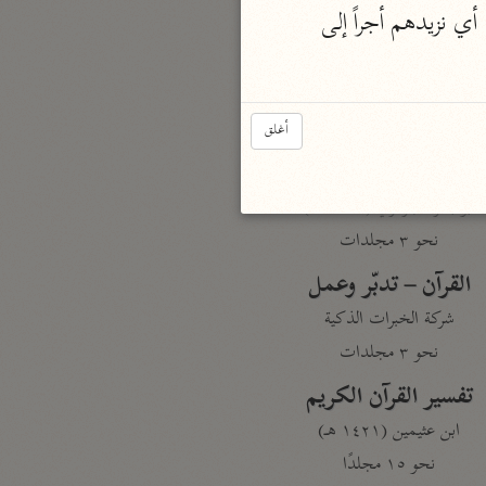
نحو مجلد
 أي نزيدهم أجراً إلى 
تيسير الكريم الرحمن
السعدي (١٣٧٦ هـ)
نحو ٤ مجلدات
أغلق
أيسر التفاسير
أبو بكر الجزائري (١٤٣٩ هـ)
نحو ٣ مجلدات
القرآن – تدبّر وعمل
شركة الخبرات الذكية
نحو ٣ مجلدات
تفسير القرآن الكريم
ابن عثيمين (١٤٢١ هـ)
نحو ١٥ مجلدًا