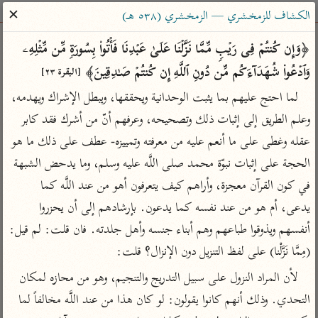
ساهم معنا في نشر القرآن والعلم الشرعي
✕
الكشاف للزمخشري — الزمخشري (٥٣٨ هـ)
الباحث القرآني
﴿وَإِن كُنتُمۡ فِی رَیۡبࣲ مِّمَّا نَزَّلۡنَا عَلَىٰ عَبۡدِنَا فَأۡتُوا۟ بِسُورَةࣲ مِّن مِّثۡلِهِۦ 
وَٱدۡعُوا۟ شُهَدَاۤءَكُم مِّن دُونِ ٱللَّهِ إِن كُنتُمۡ صَـٰدِقِینَ﴾ 
[البقرة ٢٣]
بحث
تفسير
علوم
مصاحف
معاجم
لما احتج عليهم بما يثبت الوحدانية ويحققها، ويبطل الإشراك ويهدمه، 
وعلم الطريق إلى إثبات ذلك وتصحيحه، وعرفهم أنّ من أشرك فقد كابر 
عقله وغطى على ما أنعم عليه من معرفته وتمييزه- عطف على ذلك ما هو 
Type 2 or more characters for results.
الحجة على إثبات نبوّة محمد صلى اللَّه عليه وسلم، وما يدحض الشبهة 
Type 1 or more
أمّهات
عامّة
معاصرة
في كون القرآن معجزة، وأراهم كيف يتعرفون أهو من عند اللَّه كما 
characters for results.
تفسير الطبري
فتح البيان للقنوجي
الميسر
يدعى، أم هو من عند نفسه كما يدعون. بإرشادهم إلى أن يحزروا 
تفسير ابن كثير
فتح القدير للشوكاني
المختصر في
أنفسهم ويذوقوا طباعهم وهم أبناء جنسه وأهل جلدته. فان قلت: لم قيل: 
التفسير
تفسير القرطبي
تفسير ابن جزي
(مِمَّا نَزَّلْنا) على لفظ التنزيل دون الإنزال؟ قلت:
تفسير السعدي
تفسير البغوي
لأن المراد النزول على سبيل التدريج والتنجيم، وهو من محازه لمكان 
أيسر التفاسير
التحدي. وذلك أنهم كانوا يقولون: لو كان هذا من عند اللَّه مخالفاً لما 
موسوعات
القرآن – تدبر وعمل