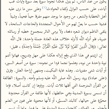
تفسير الآلوسي
يكون من عند الناس، لم ينزل هكذا نجوما سورة بعد سورة وآيات غب 
جمع الأقوال
(١)
تفسير ابن عثيمين
آيات، على حسب النوازل وكفاء الحوادث
 وعلى سنن ما نرى عليه 
تفسير ابن الجوزي
تفسير الرازي
أهل الخطابة والشعر، من وجود ما يوجد منهم مفرقا حيناً فحيناً، وشيئاً 
تفسير الماوردي
فشيئا حسب ما يعنّ لهم من الأحوال المتجددة والحاجات السانحة، لا 
مركَّزة العبارة
أخرى
يلقى الناظم ديوان شعره دفعة، ولا يرمى النائر بمجموع خطبه أو رسائله 
تفسير الجلالين
أضواء البيان
منتقاة
ضربة، فلو أنزله اللَّه لأنزله خلاف هذه العادة جملة واحدة: قال اللَّه 
جامع البيان للإيجي
تفسير ابن القيم
نظم الدرر للبقاعي
تعالى: (وَقالَ الَّذِينَ كَفَرُوا لَوْلا نُزِّلَ عَلَيْهِ الْقُرْآنُ جُمْلَةً واحِدَةً) ، فقيل:
تفسير البيضاوي
تفسير ابن تيمية
إن ارتبتم في هذا الذي وقع إنزاله هكذا على مهل وتدريج، فهاتوا أنتم 
تفسير النسفي
لغة وبلاغة
نوبة واحدة من نوبه، وهلموا نجما فردا من نجومه: سورة من أصغر السور، 
الوجيز للواحدي
التحرير والتنوير
عامّة
أو آيات شتى مفتريات. وهذه غاية التبكيت، ومنتهى إزاحة العلل. وقرئ 
تفسير ابن أبي زمنين
تفسير السمعاني
المحرر الوجيز لابن
(على عبادنا) يريد رسول اللَّه صلى اللَّه عليه وسلم وأمته. والسورة: الطائفة 
عطية
تفسير مكّي
من القرآن المترجمة التي أقلها ثلاث آيات. وواوها إن كانت أصلا، فإما 
البحر المحيط لأبي
آثار
محاسن التأويل
أن تسمى بسورة المدينة وهي حائطها، لأنها طائفة من القرآن محدودة 
حيان
للقاسمي
موسوعة التفسير
محوّزة على حيالها، كالبلد المسوّر، أو لأنها محتوية على فنون من العلم 
البسيط للواحدي
المأثور
تفسير الثعالبي
وأجناس من الفوائد، كاحتواء سورة المدينة على ما فيها. وإما أن تسمى 