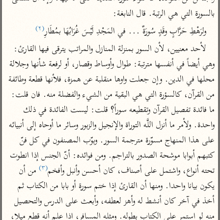
تفسير أبي السعود
الدر المنثور
تفسير السمرقندي
بالسورة التي هي الرتبة. قال النابغة:
الكشاف للزمخشري
تفسير ابن أبي حاتم
تفسير الثعلبي
(٢)
ولرَهْطِ حَرَّابٍ وقَدٍ سُورَةٌ ... في المَجْدِ لَيْسَ غُرَابُهَا بمُطَارِ
تفسير مقاتل
لأحد معنيين، لأن السور بمنزلة المنازل والمراتب يترقى فيها القارئ: 
تفسير قتادة
وهي أيضاً في أنفسها مترتبة: طوال وأوساط وقصار، أو لرفعة شأنها وجلالة 
محلها في الدين. وإن جعلت واوها منقلبة عن همزة، فلأنها قطعة وطائفة 
من القرآن، كالسؤرة التي هي البقية من الشيء والفضلة منه. فان قلت: 
ما فائدة تفصيل القرآن وتقطيعه سوراً؟ قلت: ليست الفائدة في ذلك 
اشترك لتصلك أخبار مشاريعنا
واحدة. ولأمر ما أنزل اللَّه التوراة والإنجيل والزبور وسائر ما أوحاه إلى أنبيائه 
على هذا المنهاج مسوّرة مترجمة السور. وبوّب المصنفون في كل فنّ 
اشترك
كتبهم أبوابا موشحة الصدور بالتراجم. ومن فوائده: أنّ الجنس إذا انطوت 
(٣)
تحته أنواع، واشتمل على أصناف، كان أحسن وأنبل وأفخم
 من أن 
راسلنا
•
تليجرام
•
تويتر
تعليمات
•
عن الباحث القرآني
يكون بيانا واحدا. ومنها أن القارئ إذا ختم سورة أو بابا من الكتاب ثم 
أخذ في آخر كان أنشط له وأهز لعطفه، وأبعث على الدرس والتحصيل 
منه لو استمر على الكتاب بطوله. ومثله المسافر، إذا علم أنه قطع ميلا، 
أندرويد
أيفون