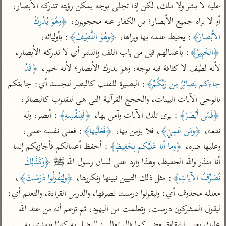
تفسير أبي السعود
عليه لا بشر ولا ملك، لكن إذا تجلى بوجه يمكن رؤيته تدركه الأبصار، 
الدر المنثور
تفسير السمرقندي
أو لا يراه جميع الأبصار؛ بل الكفار عنه محجوبون، 
﴿وهُوَ يُدْرِكُ 
الكشاف للزمخشري
تفسير ابن أبي حاتم
تفسير الثعلبي
الأبْصارَ﴾
: يحيط علمه بها ويراها، 
﴿وهُوَ اللَّطِيفُ﴾
: بأوليائه، 
تفسير مقاتل
﴿الخَبِيرُ﴾
: بأعمالهم قيل من باب اللف والنشر أي لا تدركه الأبصار، 
تفسير قتادة
لأنه لطيف لا كثافة فيه بوجه، وهو يدرك الأبصار؛ لأنه خبير، 
﴿قَدْ 
جاءَكم بَصائِرُ مِن رَبِّكُمْ﴾
: البصيرة للقلب كالبصر للجسد أي: جاءتكم 
بالوحي الآيات البينات، والحجج القرآنية التي هي للقلوب كالبصائر، 
﴿فَمَن أبْصَرَ﴾
: يرى تلك الآيات وآمن بها، 
﴿فَلِنَفْسِهِ﴾
: أبصر، وله 
اشترك لتصلك أخبار مشاريعنا
نفعه، 
﴿ومَن عَمِيَ﴾
، فلا يؤمن بها، 
﴿فَعَلَيْها﴾
: فعلى نفسه عمى، 
اشترك
وعليها ضره، 
﴿وما أنا عَلَيْكم بِحَفِيظٍ﴾
: أحفظ أعمالكم فأجازيكم إنما 
أنا منذر والله الحفيظ، وهذا وارد على لسان رسول الله ﷺ 
﴿وكَذَلِكَ 
راسلنا
•
تليجرام
•
تويتر
نُصَرِّفُ الآياتِ﴾
: مثل ذلك التبيين نبينها ونكررها، 
﴿ولِيَقُولُوا دَرَسْتَ﴾
، 
تعليمات
•
عن الباحث القرآني
معلله محذوف أي: وليقولوا درست نصرفها، والدرس القراءة، والتعلم أي: 
ليقول المشركون درست، وتعلمت من اليهود، ثم تزعم أنه من عند الله 
عليك يعني لشقاوة بعض كما قال تعالى: ”يضل به كثيرًا ويهدي به 
أندرويد
أيفون