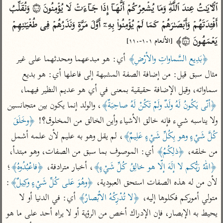
تفسير الآلوسي
جمع الأقوال
ٱلۡـَٔایَـٰتُ عِندَ ٱللَّهِۖ وَمَا یُشۡعِرُكُمۡ أَنَّهَاۤ إِذَا جَاۤءَتۡ لَا یُؤۡمِنُونَ ۝١٠٩ وَنُقَلِّبُ 
تفسير ابن عثيمين
تفسير ابن الجوزي
تفسير الرازي
أَفۡـِٔدَتَهُمۡ وَأَبۡصَـٰرَهُمۡ كَمَا لَمۡ یُؤۡمِنُوا۟ بِهِۦۤ أَوَّلَ مَرَّةࣲ وَنَذَرُهُمۡ فِی طُغۡیَـٰنِهِمۡ 
تفسير الماوردي
یَعۡمَهُونَ ۝١١٠﴾ 
[الأنعام ١٠١-١١٠]
مركَّزة العبارة
أخرى
﴿بَدِيع السَّماواتِ والأرْضِ﴾
 أي: هو مبدعهما ومحدثهما على غير 
تفسير الجلالين
أضواء البيان
منتقاة
مثال سبق قيل: من إضافة الصفة المشبهة إلى فاعلها أي: هو بديع 
جامع البيان للإيجي
تفسير ابن القيم
نظم الدرر للبقاعي
سماواته، وقيل الإضافة حقيقية بمعنى في أي هو عديم النظير فيهما، 
تفسير البيضاوي
تفسير ابن تيمية
﴿أنّى يَكُونُ لَهُ ولَدٌ ولَمْ تَكُنْ لَهُ صاحِبَةٌ﴾
، والولد إنما يكون بين متجانسين 
تفسير النسفي
ولا يناسبه شيء فإنه خالق الأشياء وأين الخالق من المخلوق؟! 
﴿وخَلَقَ 
لغة وبلاغة
الوجيز للواحدي
التحرير والتنوير
كُلَّ شَيْءٍ وهو بِكُلِّ شَيْءٍ عَلِيمٌ﴾
، لم يقل وهو به عليم لأن علمه أشمل 
عامّة
من خلقه، 
﴿ذلِكُمُ﴾
 أي: الموصوف بما سبق من الصفات، وهو مبتدأ، 
تفسير ابن أبي زمنين
تفسير السمعاني
المحرر الوجيز لابن
عطية
﴿اللهُ رَبُّكم لا إلَهَ إلّا هو خالِقُ كُلِّ شَيْءٍ﴾
، أخبار مترادفة، 
﴿فاعْبُدُوهُ﴾
؛ 
تفسير مكّي
البحر المحيط لأبي
لأن من له هذه الصفات استحق العبودية، 
﴿وهُوَ عَلى كُلِّ شَيْءٍ وكِيلٌ﴾
: 
آثار
محاسن التأويل
حيان
متولي أموركم فكلوها إليه، 
﴿لا تُدْرِكُهُ الأبْصارُ﴾
 أي: في الدنيا أو لا 
للقاسمي
موسوعة التفسير
البسيط للواحدي
المأثور
يحيط به الإبصار، فإن الإدراك أخص من الرؤية أو لا يراه أحد على ما هو 
تفسير الثعالبي