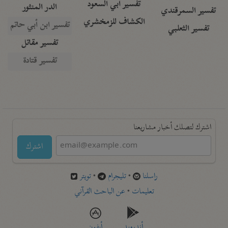
تفسير أبي السعود
الدر المنثور
تفسير السمرقندي
الكشاف للزمخشري
تفسير ابن أبي حاتم
تفسير الثعلبي
تفسير مقاتل
تفسير قتادة
اشترك لتصلك أخبار مشاريعنا
اشترك
راسلنا
•
تليجرام
•
تويتر
تعليمات
•
عن الباحث القرآني
أندرويد
أيفون