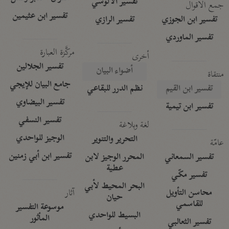
تفسير الآلوسي
جمع الأقوال
تفسير ابن عثيمين
تفسير ابن الجوزي
تفسير الرازي
تفسير الماوردي
مركَّزة العبارة
أخرى
تفسير الجلالين
أضواء البيان
منتقاة
جامع البيان للإيجي
تفسير ابن القيم
نظم الدرر للبقاعي
تفسير البيضاوي
تفسير ابن تيمية
تفسير النسفي
لغة وبلاغة
الوجيز للواحدي
التحرير والتنوير
عامّة
تفسير ابن أبي زمنين
تفسير السمعاني
المحرر الوجيز لابن
عطية
تفسير مكّي
البحر المحيط لأبي
آثار
محاسن التأويل
حيان
للقاسمي
موسوعة التفسير
البسيط للواحدي
المأثور
تفسير الثعالبي