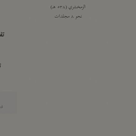
الزمخشري (٥٣٨ هـ)
ج
نحو ٨ مجلدات
تف
ت
قتا