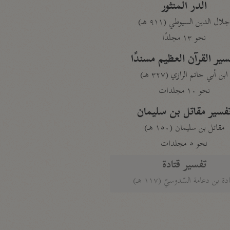
الدر المنثور
لال الدين السيوطي (٩١١ هـ)
نحو ١٣ مجلدًا
سير القرآن العظيم مسندًا
ابن أبي حاتم الرازي (٣٢٧ هـ)
نحو ١٠ مجلدات
فسير مقاتل بن سليمان
مقاتل بن سليمان (١٥٠ هـ)
نحو ٥ مجلدات
تفسير قتادة
دة بن دعامة السّدوسيّ (١١٧ هـ)