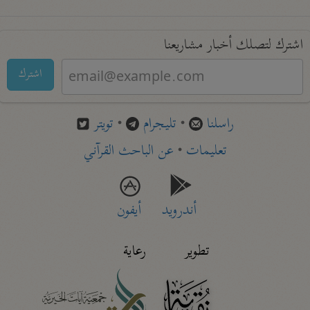
اشترك لتصلك أخبار مشاريعنا
اشترك
راسلنا
•
تليجرام
•
تويتر
تعليمات
•
عن الباحث القرآني
أندرويد
أيفون
تطوير
رعاية