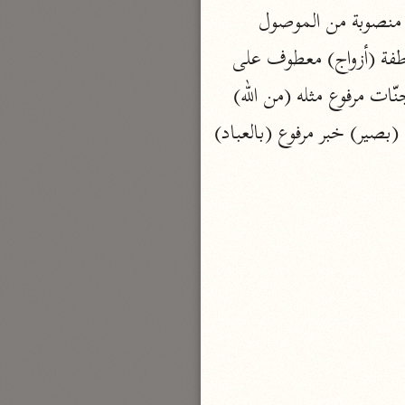
نحو مجلد
جارّ ومجرور متعلّق ب (تجري) ، و (ها) مضاف إليه (الأنهار) فاعل مرفوع (خالدين) حل منصوبة من الموصول 
تيسير الكريم الرحمن
وعلامة النصب الياء (في) حرف جرّ و (ها) ضمير في محلّ جرّ متعلّق بخالدين (الواو) عاطفة (أزواج) معطوف على 
السعدي (١٣٧٦ هـ)
جنّات مرفوع مثله (مطهّرة) نعت لأزواج مرفوع مثله (الواو) عاطفة (رضوان) معطوف على جنّات مرفوع مثله (من الله) 
نحو ٤ مجلدات
جارّ ومجرور متعلّق بمحذوف نعت لرضوان (الواو) استئنافيّة (الله) لفظ الجلالة مبتدأ مرفوع (بصير) خبر مرفوع (بالعباد) 
أيسر التفاسير
أبو بكر الجزائري (١٤٣٩ هـ)
نحو ٣ مجلدات
القرآن – تدبّر وعمل
شركة الخبرات الذكية
نحو ٣ مجلدات
تفسير القرآن الكريم
ابن عثيمين (١٤٢١ هـ)
نحو ١٥ مجلدًا