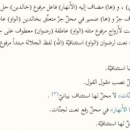
نحو ١١ مجلدًا
التسهيل لعلوم التنزيل
ابن جُزَيّ (٧٤١ هـ)
نحو ٣ مجلدات
موسوعات
 استئنافيّة.
روح المعاني
الآلوسي (١٢٧٠ هـ)
ّ نصب مقول القول.
نحو ٢٨ مجلدًا
(٣)
نّات»
 لا محلّ لها استئناف بيانيّ
 .
مفاتيح الغيب
لأنهار»
 في محلّ رفع نعت لجنّات.
فخر الدين الرازي (٦٠٦ هـ)
نحو ٢٤ مجلدًا