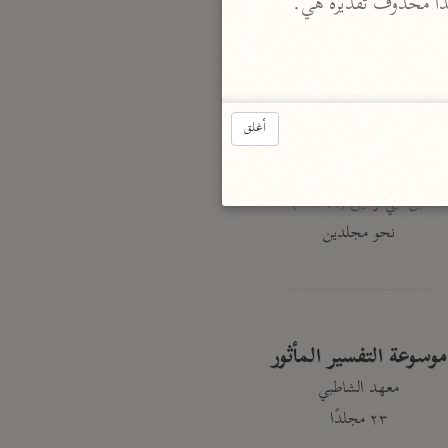
مبتدأ محذوف تقديره هي.
نحو ٣ مجلدات
الوجيز
الواحدي (٤٦٨ هـ)
نحو مجلد
أغلق
تفسير القرآن العزيز
ابن أبي زمنين (٣٩٩ هـ)
نحو مجلدين
موسوعة التفسير المأثور
معهد الشاطبي
٢٣ مجلدًا