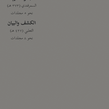
السمرقندي (٣٧٣ هـ)
نحو ٥ مجلدات
الكشف والبيان
الثعلبي (٤٢٧ هـ)
نحو ٨ مجلدات