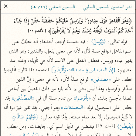
ساهم معنا في نشر القرآن والعلم الشرعي
✕
الدر المصون للسمين الحلبي — السمين الحلبي (٧٥٦ هـ)
الباحث القرآني
﴿وَهُوَ ٱلۡقَاهِرُ فَوۡقَ عِبَادِهِۦۖ وَیُرۡسِلُ عَلَیۡكُمۡ حَفَظَةً حَتَّىٰۤ إِذَا جَاۤءَ 
أَحَدَكُمُ ٱلۡمَوۡتُ تَوَفَّتۡهُ رُسُلُنَا وَهُمۡ لَا یُفَرِّطُونَ﴾ 
[الأنعام ٦١]
بحث
تفسير
علوم
مصاحف
معاجم
قوله تعالى: 
{وَيُرْسِلُ}
 : فيه خمسة أوجه، أحدها: أنه عطفٌ على 
اسم الفاعل الواقع صلة لأل، لأنه في معنى يفعل، والتقدير: وهو الذي 
يقهر عباده ويرسل، فعطف الفعل على الاسم لأنه في تأويله، ومثلُه عند 
Type 2 or more characters for results.
بعضهم: 
{إِنَّ المصدقين والمصدقات وَأَقْرَضُواْ}
 قالوا: فأقرضوا 
[الحديد: 18]
Type 1 or more
أمّهات
عامّة
معاصرة
عطف على 
«مصدقين»
 الواقعِ صلةً لأل، لأنه في معنى: إنَّ الذين 
characters for results.
تفسير الطبري
فتح البيان للقنوجي
الميسر
صدَّقوا وأقرضوا، وهذا ليس بشيء، لأنه يلزم من ذلك الفصلُ بين أبعاض 
تفسير ابن كثير
فتح القدير للشوكاني
المختصر في
الصلة بأجنبيّ وذلك أن 
«وأقرضوا»
 من تمام صلة أل في 
«المصِّدِّقين»
 وقد 
التفسير
تفسير القرطبي
تفسير ابن جزي
عطف على الموصول قوله 
«المصدقات»
 وهو أجنبي، وقد تقرر غيرَ مرة أنه 
تفسير السعدي
لا يُتْبَعُ الموصول إلا بعد تمام صلته. وأمَّا قوله تعالى: 
{فَوْقَهُمْ صَافَّاتٍ 
تفسير البغوي
أيسر التفاسير
وَيَقْبِضْنَ}
 فيقبضن في تأويل اسم أي: وقابضات. ومن عطف 
[الملك: 19]
موسوعات
القرآن – تدبر وعمل