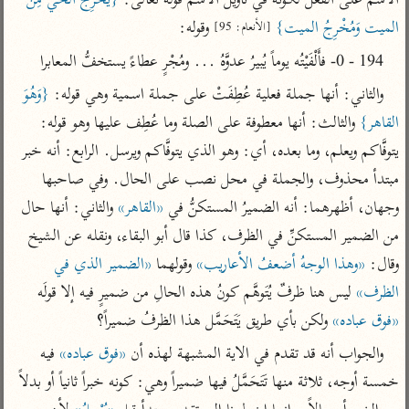
الاسم على الفعل لكونه في تأويل الاسم قولُه تعالى: 
{يُخْرِجُ الحي مِنَ 
تفسير الآلوسي
جمع الأقوال
الميت وَمُخْرِجُ الميت}
 وقوله:
تفسير ابن عثيمين
[الأنعام: 95]
تفسير ابن الجوزي
تفسير الرازي
194 - 0- فأَلْفَيْتُه يوماً يُبيرُ عدوَّهُ ... ومُجْرٍ عطاءً يستخفُّ المعابرا
تفسير الماوردي
مركَّزة العبارة
والثاني: أنها جملة فعلية عُطِفَتْ على جملة اسمية وهي قوله: 
{وَهُوَ 
أخرى
تفسير الجلالين
القاهر}
 والثالث: أنها معطوفة على الصلة وما عُطِف عليها وهو قوله: 
أضواء البيان
منتقاة
يتوفَّاكم ويعلم، وما بعده، أي: وهو الذي يتوفَّاكم ويرسل. الرابع: أنه خبر 
جامع البيان للإيجي
تفسير ابن القيم
نظم الدرر للبقاعي
مبتدأ محذوف، والجملة في محل نصب على الحال. وفي صاحبها 
تفسير البيضاوي
تفسير ابن تيمية
وجهان، أظهرهما: أنه الضميرُ المستكنُّ في 
«القاهر»
 والثاني: أنها حال 
تفسير النسفي
لغة وبلاغة
من الضمير المستكنِّ في الظرف، كذا قال أبو البقاء، ونقله عن الشيخ 
الوجيز للواحدي
التحرير والتنوير
عامّة
وقال: 
«وهذا الوجهُ أضعفُ الأعاريب»
 وقولهما 
«الضمير الذي في 
تفسير ابن أبي زمنين
تفسير السمعاني
المحرر الوجيز لابن
الظرف»
 ليس هنا ظرفٌ يُتَوهَّم كونُ هذه الحالِ من ضميرٍ فيه إلا قولَه 
عطية
تفسير مكّي
«فوق عباده»
 ولكن بأي طريق يَتَحَمَّل هذا الظرفُ ضميراً؟
البحر المحيط لأبي
آثار
محاسن التأويل
والجواب أنه قد تقدم في الاية المشبهة لهذه أن 
«فوق عباده»
 فيه 
حيان
للقاسمي
موسوعة التفسير
خمسة أوجه، ثلاثة منها تَتَحَمَّلُ فيها ضميراً وهي: كونه خبراً ثانياً أو بدلاً 
البسيط للواحدي
المأثور
تفسير الثعالبي