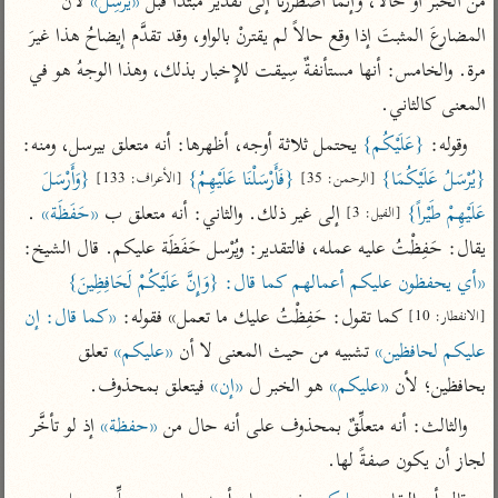
من الخبر أو حالاً، وإنما اضطررنا إلى تقدير مبتدأ قبل 
«يُرْسِلُ»
 لأن 
تفسير أبي السعود
الدر المنثور
تفسير السمرقندي
المضارعَ المثبتَ إذا وقع حالاً لم يقترنْ بالواو، وقد تقدَّم إيضاحُ هذا غيرَ 
الكشاف للزمخشري
تفسير ابن أبي حاتم
تفسير الثعلبي
مرة. والخامس: أنها مستأنفةٌ سِيقت للإِخبار بذلك، وهذا الوجهُ هو في 
تفسير مقاتل
المعنى كالثاني.
تفسير قتادة
وقوله: 
{عَلَيْكُم}
 يحتمل ثلاثة أوجه، أظهرها: أنه متعلق بيرسل، ومنه: 
{يُرْسَلُ عَلَيْكُمَا}
{فَأَرْسَلْنَا عَلَيْهِمُ}
{وَأَرْسَلَ 
[الرحمن: 35]
[الأعراف: 133]
عَلَيْهِمْ طَيْراً}
 إلى غير ذلك. والثاني: أنه متعلق ب 
«حَفَظَة»
 . 
[الفيل: 3]
يقال: حَفِظْتُ عليه عمله، فالتقدير: ويُرْسل حَفَظَة عليكم. قال الشيخ: 
اشترك لتصلك أخبار مشاريعنا
«أي يحفظون عليكم أعمالهم كما قال: {وَإِنَّ عَلَيْكُمْ لَحَافِظِينَ}
 كما تقول: حَفِظْتُ عليك ما تعمل» فقوله: 
«كما قال: إن 
اشترك
[الانفطار: 10]
عليكم لحافظين»
 تشبيه من حيث المعنى لا أن 
«عليكم»
 تعلق 
بحافظين؛ لأن 
«عليكم»
 هو الخبر ل 
«إن»
 فيتعلق بمحذوف.
راسلنا
•
تليجرام
•
تويتر
تعليمات
•
عن الباحث القرآني
والثالث: أنه متعلِّقٌ بمحذوف على أنه حال من 
«حفظة»
 إذ لو تأخَّر 
لجاز أن يكون صفةً لها.
أندرويد
أيفون