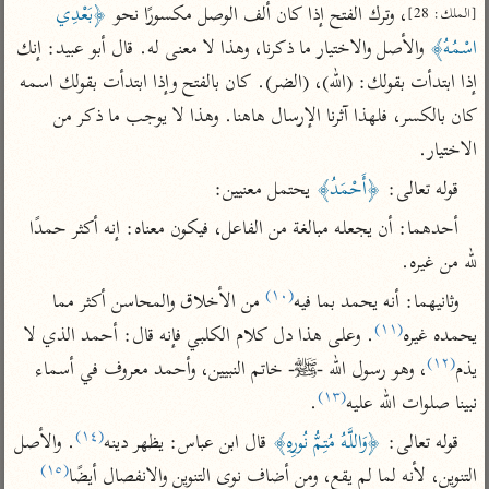
تفسير أبي السعود
، وترك الفتح إذا كان ألف الوصل مكسورًا نحو 
﴿بَعْدِي 
الدر المنثور
[الملك: 28]
تفسير السمرقندي
اسْمُهُ﴾
 والأصل والاختيار ما ذكرنا، وهذا لا معنى له. قال أبو عبيد: إنك 
الكشاف للزمخشري
تفسير ابن أبي حاتم
تفسير الثعلبي
إذا ابتدأت بقولك: (الله)، (الضر). كان بالفتح وإذا ابتدأت بقولك اسمه 
تفسير مقاتل
كان بالكسر، فلهذا آثرنا الإرسال هاهنا. وهذا لا يوجب ما ذكر من 
تفسير قتادة
الاختيار.
قوله تعالى: 
﴿أَحْمَدُ﴾
 يحتمل معنيين:
أحدهما: أن يجعله مبالغة من الفاعل، فيكون معناه: إنه أكثر حمدًا 
لله من غيره.
اشترك لتصلك أخبار مشاريعنا
(١٠)
وثانيهما: أنه يحمد بما فيه
 من الأخلاق والمحاسن أكثر مما 
اشترك
(١١)
يحمده غيره
. وعلى هذا دل كلام الكلبي فإنه قال: أحمد الذي لا 
(١٢)
يذم
، وهو رسول الله -ﷺ- خاتم النبيين، وأحمد معروف في أسماء 
راسلنا
•
تليجرام
•
تويتر
(١٣)
نبينا صلوات الله عليه
.
تعليمات
•
عن الباحث القرآني
(١٤)
قوله تعالى: 
﴿وَاللَّهُ مُتِمُّ نُورِهِ﴾
 قال ابن عباس: يظهر دينه
. والأصل 
(١٥)
التنوين، لأنه لما لم يقع، ومن أضاف نوى التنوين والانفصال أيضًا
أندرويد
أيفون