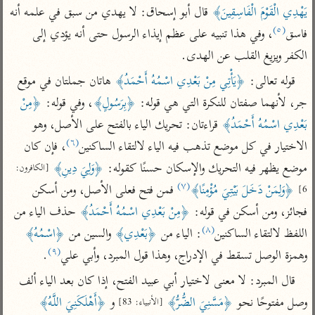
تفسير الآلوسي
جمع الأقوال
يَهْدِي الْقَوْمَ الْفَاسِقِينَ﴾
 قال أبو إسحاق: لا يهدي من سبق في علمه أنه 
تفسير ابن عثيمين
تفسير ابن الجوزي
تفسير الرازي
(٥)
فاسق
، وفي هذا تنبيه على عظم إيذاء الرسول حتى أنه يؤدي إلى 
تفسير الماوردي
الكفر ويزيغ القلب عن الهدى.
مركَّزة العبارة
أخرى
قوله تعالى: 
﴿يَأْتِي مِنْ بَعْدِي اسْمُهُ أَحْمَدُ﴾
 هاتان جملتان في موقع 
تفسير الجلالين
أضواء البيان
منتقاة
جر، لأنهما صفتان للنكرة التي هي قوله: 
﴿بِرَسُولٍ﴾
، وفي قوله: 
﴿مِنْ 
جامع البيان للإيجي
تفسير ابن القيم
نظم الدرر للبقاعي
بَعْدِي اسْمُهُ أَحْمَدُ﴾
 قراءتان: تحريك الياء بالفتح على الأصل، وهو 
تفسير البيضاوي
(٦)
الاختيار في كل موضع تذهب فيه الياء لالتقاء الساكنين
، فإن كان 
تفسير ابن تيمية
تفسير النسفي
موضع يظهر فيه التحريك والإسكان حسنًا كقوله: 
﴿وَلِيَ دِينِ﴾
[الكافرون: 
لغة وبلاغة
(٧)
﴿وَلِمَنْ دَخَلَ بَيْتِيَ مُؤْمِنًا﴾
 فمن فتح فعلى الأصل، ومن أسكن 
الوجيز للواحدي
6]
التحرير والتنوير
عامّة
فجائز، ومن أسكن في قوله: 
﴿مِنْ بَعْدِي اسْمُهُ أَحْمَدُ﴾
 حذف الياء من 
تفسير ابن أبي زمنين
تفسير السمعاني
المحرر الوجيز لابن
(٨)
عطية
اللفظ لالتقاء الساكنين
: الياء من 
﴿بَعْدِي﴾
 والسين من 
﴿اسْمُهُ﴾
تفسير مكّي
(٩)
وهمزة الوصل تسقط في الإدراج، وهذا قول المبرد، وأبي علي
.
البحر المحيط لأبي
آثار
محاسن التأويل
حيان
قال المبرد: لا معنى لاختيار أبي عبيد الفتح، إذا كان بعد الياء ألف 
للقاسمي
موسوعة التفسير
البسيط للواحدي
المأثور
وصل مفتوحًا نحو 
﴿مَسَّنِيَ الضُّرُّ﴾
 و 
﴿أَهْلَكَنِيَ اللَّهُ﴾
[الأنبياء: 83]
تفسير الثعالبي