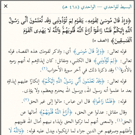
ساهم معنا في نشر القرآن والعلم الشرعي
✕
البسيط للواحدي — الواحدي (٤٦٨ هـ)
الباحث القرآني
﴿وَإِذۡ قَالَ مُوسَىٰ لِقَوۡمِهِۦ یَـٰقَوۡمِ لِمَ تُؤۡذُونَنِی وَقَد تَّعۡلَمُونَ أَنِّی رَسُولُ 
ٱللَّهِ إِلَیۡكُمۡۖ فَلَمَّا زَاغُوۤا۟ أَزَاغَ ٱللَّهُ قُلُوبَهُمۡۚ وَٱللَّهُ لَا یَهۡدِی ٱلۡقَوۡمَ 
بحث
تفسير
علوم
مصاحف
معاجم
ٱلۡفَـٰسِقِینَ﴾ 
[الصف ٥]
قوله تعالى: 
﴿وَإِذْ قَالَ مُوسَى﴾
 أي: واذكر لقومك هذه القصة، قوله 
تعالى: 
﴿لِمَ تُؤْذُونَنِي﴾
 قال الكلبي، ومقاتل: كان إيذاؤهم له أنهم رموه 
Type 2 or more characters for results.
(٢)
(١)
بالأدرة
 وقد ذكرنا ذلك في آخر سورة الأحزاب
.
Type 1 or more
أمّهات
عامّة
معاصرة
قوله تعالى: 
﴿وَقَدْ تَعْلَمُونَ أَنِّي رَسُولُ اللَّهِ إِلَيْكُمْ﴾
 إنكارًا عليهم إيذاؤه 
characters for results.
تفسير الطبري
فتح البيان للقنوجي
الميسر
بعد ما علموا أنه رسول الله، ورسول الله يحترم ويعظم، ولا يؤذى.
تفسير ابن كثير
فتح القدير للشوكاني
المختصر في
(٣)
قوله: 
﴿فَلَمَّا زَاغُوا﴾
 قال ابن عباس: مالوا إلى غير الحق
.
التفسير
تفسير القرطبي
تفسير ابن جزي
وقال مقاتل: عدلوا عن الحق، 
﴿أَزَاغَ اللَّهُ قُلُوبَهُمْ﴾
 أمالها عن 
تفسير السعدي
تفسير البغوي
(٤)
الحق
. والمعنى أنهم لما تركوا الحق بإيذاء نبيهم أمال الله قلوبهم 
أيسر التفاسير
موسوعات
وأظلهم وصرفهم عن الدين جزاء لما ارتكبوا، ويدل عليه قوله: 
﴿وَاللَّهُ لَا 
القرآن – تدبر وعمل