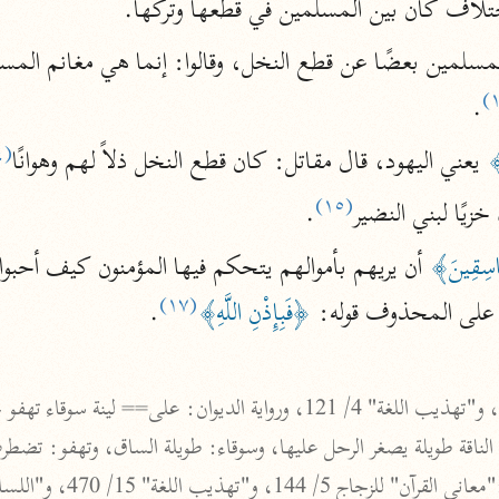
اختلاف كان بين المسلمين في قطعها وتركها.
أخرى
مركَّزة الع
أضواء البيان
.
محمد الأمين الشنقيطي (١٣٩٤ هـ)
الم
(١٤)
﴾
 يعني اليهود، قال مقاتل: كان قطع النخل ذلاً لهم وهوانًا
نحو ١١ مجلدًا
(١٥)
نظم الدرر
زيًا لبني النضير
.
البقاعي (٨٨٥ هـ)
َاسِقِينَ﴾
 أن يريهم بأموالهم يتحكم فيها المؤمنون كيف أحبوا
نحو ٢٠ مجلدًا
(١٧)
على المحذوف قوله: 
﴿فَبِإِذْنِ اللَّهِ﴾
.

لغة وبلاغة
التحرير والتنوير
 الناقة طويلة يصغر الرحل عليها، وسوقاء: طويلة الساق، وتهفو: تضط
ابن عاشور (١٣٩٣ هـ)
نحو ٢٤ مجلدًا