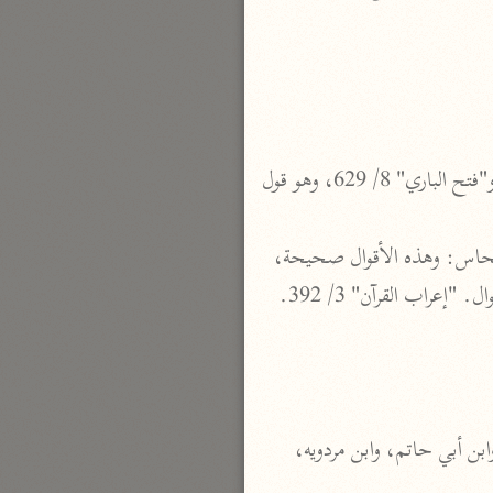
نحو ٣ مجلدات
الوجيز
الواحدي (٤٦٨ هـ)
نحو مجلد
 انظر: "تفسير عبد الرزاق" 2/ 283، و"جامع البيان" 28/ 22، و"إعراب القرآن" للنحاس 3/ 391، و"فتح الباري" 8/ 629، وهو قول 
تفسير القرآن العزيز
ابن أبي زمنين (٣٩٩ هـ)
 انظر: "تفسير مجاهد" 2/ 663، و"جامع البيان" 28/ 22، و"الكشف والبيان" 13/ 88 ب قال النحاس: وهذه الأقوال صحيحة، 
نحو مجلدين
راب القرآن" 3/ 392.
موسوعة التفسير المأثور
معهد الشاطبي
 أخرجه الترمذي (3303) كتاب: التفسير: تفسير سورة الحشر، وقال: هذا حديث حسن غريب، وابن أبي حاتم، وابن مردويه، 
٢٣ مجلدًا