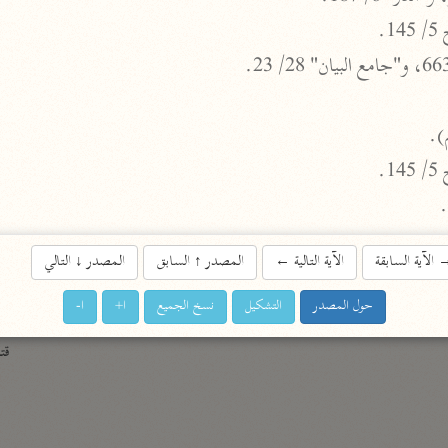
الزمخشري (٥٣٨ هـ)
.
ج
نحو ٨ مجلدات
تف
).
.
ت
الآية السابقة
الآية التالية
←
المصدر
↑
السابق
المصدر
↓
التالي
حول المصدر
التشكيل
نسخ الجميع
ا+
ا-
قتا