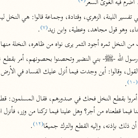
(٥)
ضرم فيه الغوىَّ السعر
نحو ١١ مجلدًا
 تفسير اللينة، الزهري، وقتادة، وجماعة قالوا: هي النخل لي
التسهيل لعلوم التنزيل
(٧)
ابن جُزَيّ (٧٤١ هـ)
ثناء، وهو قول مجاهد، وعطية، وابن زيد
.
نحو ٣ مجلدات
من النخل ثمره أجود الثمر يرى نواه من ظاهره، النخلة من
موسوعات
روح المعاني
(١٠)
.
الآلوسي (١٢٧٠ هـ)
نحو ٢٨ مجلدًا
مفاتيح الغيب
فيما قطعناه من أجر؟ وهل علينا فيما تركنا من وزر، فأنزل الل
فخر الدين الرازي (٦٠٦ هـ)
(١٢)
أن ذلك بإذنه، وإليه القطع والترك جميعًا
.
نحو ٢٤ مجلدًا