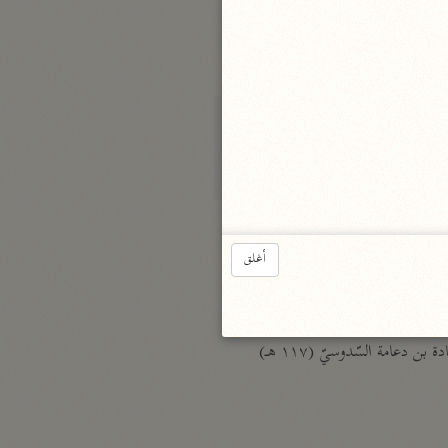
الدر المنثور
لال الدين السيوطي (٩١١ هـ)
نحو ١٣ مجلدًا
سير القرآن العظيم مسندًا
ابن أبي حاتم الرازي (٣٢٧ هـ)
نحو ١٠ مجلدات
فسير مقاتل بن سليمان
مقاتل بن سليمان (١٥٠ هـ)
أغلق
نحو ٥ مجلدات
تفسير قتادة
دة بن دعامة السّدوسيّ (١١٧ هـ)