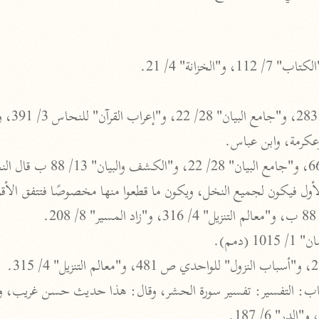
المحرر الوجيز
ابن عطية (٥٤٦ هـ)
نحو ٨ مجلدات
البحر المحيط
أبو حيان (٧٤٥ هـ)
نحو ١٦ مجلدًا
وعكرمة، وابن عباس.
التفسير البسيط
الواحدي (٤٦٨ هـ)
 فيكون لجميع النخل، ويكون ما قطعوا منها مخصوصًا فتتفق الأقوال. "إع
نحو ٢٢ مجلدًا
آثار
إرشاد العقل السليم
(دمم).
أبو السعود (٩٨٢ هـ)
نحو ٩ مجلدات
الكشاف