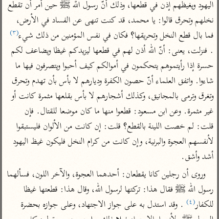
تفسير الآلوسي
اليهود ويغيظهم إذن في قطعها، وذلك أنّ رسول الله ﷺ حين أمر أن تقطع 
جمع الأقوال
تفسير ابن عثيمين
تفسير ابن الجوزي
تفسير الرازي
نخلهم وتحرق قالوا: يا محمد، قد كنت تنهى عن الفساد في الأرض، 
(٣)
فما بال قطع النخل وتحريقها؟ فكان في نفس المؤمنين من ذلك شيء
تفسير الماوردي
مركَّزة العبارة
. فنزلت، يعنى: أنّ الله أذن لهم في قطعها ليزيدكم غيظا ويضاعف لكم 
أخرى
تفسير الجلالين
حسرة إذا رأيتموهم يتحكمون في أموالكم كيف أحبوا ويتصرفون فيها ما 
أضواء البيان
منتقاة
شاءوا. واتفق العلماء أنّ حصون الكفرة وديارهم لا بأس بأن تهدم وتحرق 
جامع البيان للإيجي
تفسير ابن القيم
نظم الدرر للبقاعي
وتغرق وترمى بالمجانيق، وكذلك أشجارهم لا بأس بقلعها مثمرة كانت أو 
تفسير البيضاوي
تفسير ابن تيمية
غير مثمرة. وعن ابن مسعود: قطعوا منها ما كان موضعا للقتال. فإن 
تفسير النسفي
لغة وبلاغة
قلت: لم خصت اللينة بالقطع؟ قلت: إن كانت من الألوان فليستبقوا 
الوجيز للواحدي
التحرير والتنوير
عامّة
لأنفسهم العجوة والبرنية، وإن كانت من كرام النخل فليكون غيظ اليهود 
تفسير ابن أبي زمنين
تفسير السمعاني
المحرر الوجيز لابن
أشد وأشق.
عطية
تفسير مكّي
وروى أن رجلين كانا يقطعان: أحدهما العجوة، والآخر اللون، فسألهما 
البحر المحيط لأبي
آثار
محاسن التأويل
رسول الله ﷺ فقال هذا: تركتها لرسول الله، وقال هذا: قطعتها غيظا 
حيان
للقاسمي
موسوعة التفسير
(٤)
للكفار
 . وقد استدل به على جواز الاجتهاد، وعلى جوازه بحضرة 
البسيط للواحدي
المأثور
تفسير الثعالبي