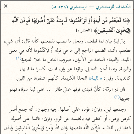
ساهم معنا في نشر القرآن والعلم الشرعي
✕
الكشاف للزمخشري — الزمخشري (٥٣٨ هـ)
الباحث القرآني
﴿مَا قَطَعۡتُم مِّن لِّینَةٍ أَوۡ تَرَكۡتُمُوهَا قَاۤىِٕمَةً عَلَىٰۤ أُصُولِهَا فَبِإِذۡنِ ٱللَّهِ 
وَلِیُخۡزِیَ ٱلۡفَـٰسِقِینَ﴾ 
[الحشر ٥]
بحث
تفسير
علوم
مصاحف
معاجم
مِنْ لِينَةٍ بيان لما قطعتم. ومحل ما نصب بقطعتم، كأنه قال: أى شيء 
قطعتم، وأنث الضمير الراجع إلى ما في قوله أَوْ تَرَكْتُمُوها لأنه في معنى 
(١)
اللينة. واللينة: النخلة من الألوان، ضروب النخل ما خلا العجوة
Type 2 or more characters for results.
والبرنية، وهما أجود النخيل، وياؤها عن واو، قلبت لكسرة ما قبلها، 
Type 1 or more
أمّهات
عامّة
معاصرة
كالديمة. وقيل: 
«اللينة»
 النخلة الكريمة، كأنهم اشتقوها من اللين.
characters for results.
تفسير الطبري
فتح البيان للقنوجي
الميسر
قال ذو الرمّة: كأنّ قتودى فوقها عشّ طائر ... على لينة سوقاء تهفو 
تفسير ابن كثير
فتح القدير للشوكاني
المختصر في
(٢)
جنوبها
التفسير
تفسير القرطبي
تفسير ابن جزي
وجمعها لين. وقرئ: قوّما، على أصلها. وفيه وجهان: أنه جمع أصل 
تفسير السعدي
تفسير البغوي
كرهن ورهن. أو اكتفى فيه بالضمة عن الواو. وقرئ: قائما على أصوله 
أيسر التفاسير
موسوعات
ذهابا إلى لفظ ما فَبِإِذْنِ اللَّهِ فقطعها بإذن الله وأمره وَلِيُخْزِيَ الْفاسِقِينَ ولبذل 
القرآن – تدبر وعمل