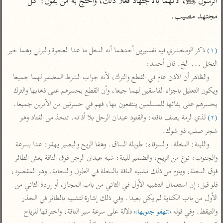
الرسول ﷺ، لأنهما بالاجتهاد فعلا ذلك، واحتج به من يقول: كل 
تفسير أبي السعود
الدر المنثور
تفسير السمرقندي
مجتهد مصيب.

الكشاف للزمخشري
تفسير ابن أبي حاتم
تفسير الثعلبي
تفسير مقاتل
(١)
 ذكر الزمخشري فيه تفسيرين أحدهما أنه النخل ما عدا العجوة والبرني وهما خير 
تفسير قتادة
النخل ... الخ. قال أحمد:

والظاهر أن الاذن عام في القطع والترك، لأنه جواب الشرط المضمر لهما جميعا 
ويكون التعليل باجزاء الفاسقين لهما جيعا، وأن القطع يحسرهم على ذهابها والترك 
يحسرهم على بقائها للمسلمين ينتفعون بها، فهم في حسرتين من الأمرين جميعا.

(٢)
 لذي الرمة يصف ناقته: والقتود عبدان الرحل بلا أذاته. تتخذ من القتاد وهو 
اشترك لتصلك أخبار مشاريعنا
شجر صلب ذو شوك.

اشترك
واللينة: النخلة. والسوقاء: طويلة الساق. وهفا الريح والبصير يهفو: عدا بسرعة 
والجنوب: نوع من الريح، والضمير للينة: شبه عيدان الرجل فوق الناقة بعش الطائر 
فوق النخلة، ويلزم من ذلك تشبيه الناقة بالنخلة في الطول والنجابة. وهو المقصود، 
راسلنا
•
تليجرام
•
تويتر
فلو قيل: إن استعمال التشبيه الأول في الثاني من باب المجاز، أو إرادة الثاني من 
تعليمات
•
عن الباحث القرآني
الأول من باب الكناية لم يكن بعيدا. وفي ذلك إشارة لتشبيه بالطائر في الحذر 
والتيقظ. وفي قوله 
«تهفو جنوبها»
 دلالة على سرعة سير الناقة، واختراقها للرياح 
أندرويد
أيفون